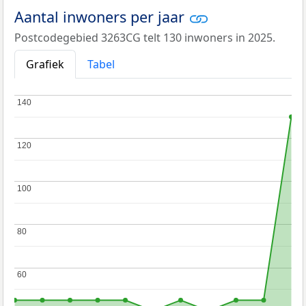
Aantal inwoners per jaar
Postcodegebied 3263CG telt 130 inwoners in 2025.
Grafiek
Tabel
140
140
120
120
100
100
80
80
60
60