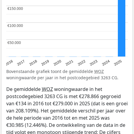
€150.000
€150.000
€100.000
€100.000
€50.000
€50.000
2016
2017
2018
2019
2020
2021
2022
2023
2024
2025
Bovenstaande grafiek toont de gemiddelde
WOZ
woningwaarde per jaar in het postcodegebied 3263 CG.
De gemiddelde
WOZ
woningwaarde in het
postcodegebied 3263 CG is met €278.866 gegroeid
van €134 in 2016 tot €279.000 in 2025 (dat is een groei
van 208.109%). Het gemiddelde verschil per jaar over
de hele periode van 2016 tot en met 2025 was
€30.985 (12.446%). De ontwikkeling van de data in de
tijd volgt een monotoon stijgende trend: De cijfers