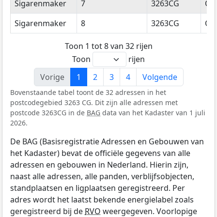
Sigarenmaker
7
3263CG
Oud
Sigarenmaker
8
3263CG
Oud
Toon 1 tot 8 van 32 rijen
Toon
rijen
Vorige
1
2
3
4
Volgende
Bovenstaande tabel toont de 32 adressen in het
postcodegebied 3263 CG. Dit zijn alle adressen met
postcode 3263CG in de
BAG
data van het Kadaster van 1 juli
2026.
De BAG (Basisregistratie Adressen en Gebouwen van
het Kadaster) bevat de officiële gegevens van alle
adressen en gebouwen in Nederland. Hierin zijn,
naast alle adressen, alle panden, verblijfsobjecten,
standplaatsen en ligplaatsen geregistreerd. Per
adres wordt het laatst bekende energielabel zoals
geregistreerd bij de
RVO
weergegeven. Voorlopige