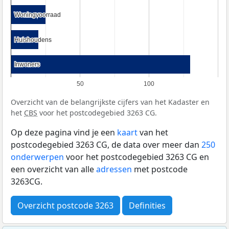
Woningvoorraad
Woningvoorraad
Huishoudens
Huishoudens
Inwoners
Inwoners
50
100
Overzicht van de belangrijkste cijfers van het Kadaster en
het
CBS
voor het postcodegebied 3263 CG.
Op deze pagina vind je een
kaart
van het
postcodegebied 3263 CG, de data over meer dan
250
onderwerpen
voor het postcodegebied 3263 CG en
een overzicht van alle
adressen
met postcode
3263CG.
Overzicht postcode 3263
Definities