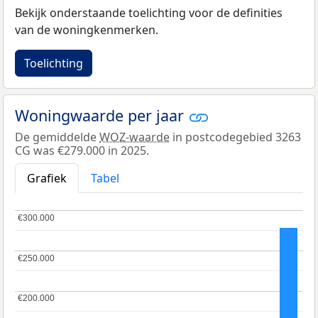
Bekijk onderstaande toelichting voor de definities
van de woningkenmerken.
Toelichting
Woningwaarde per jaar
De gemiddelde
WOZ-waarde
in postcodegebied 3263
CG was €279.000 in 2025.
Grafiek
Tabel
€300.000
€300.000
€250.000
€250.000
€200.000
€200.000