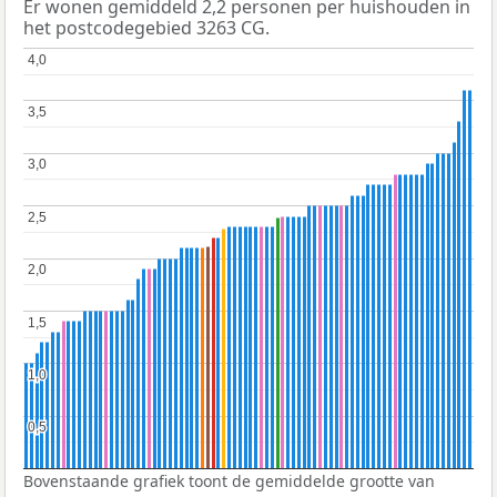
Er wonen gemiddeld 2,2 personen per huishouden in
het postcodegebied 3263 CG.
4,0
4,0
3,5
3,5
3,0
3,0
2,5
2,5
2,0
2,0
1,5
1,5
1,0
1,0
0,5
0,5
Bovenstaande grafiek toont de gemiddelde grootte van