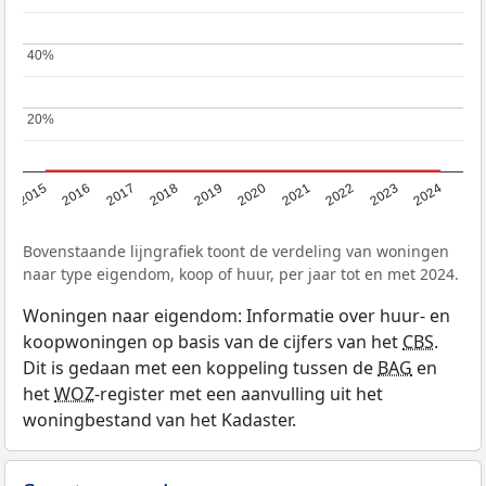
40%
40%
20%
20%
2015
2016
2017
2018
2019
2020
2021
2022
2023
2024
Bovenstaande lijngrafiek toont de verdeling van woningen
naar type eigendom, koop of huur, per jaar tot en met 2024.
Woningen naar eigendom: Informatie over huur- en
koopwoningen op basis van de cijfers van het
CBS
.
Dit is gedaan met een koppeling tussen de
BAG
en
het
WOZ
-register met een aanvulling uit het
woningbestand van het Kadaster.