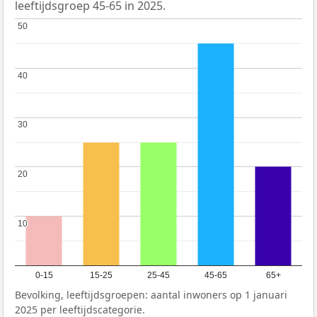
leeftijdsgroep 45-65 in 2025.
50
50
40
40
30
30
20
20
10
10
0-15
15-25
25-45
45-65
65+
Bevolking, leeftijdsgroepen: aantal inwoners op 1 januari
2025 per leeftijdscategorie.