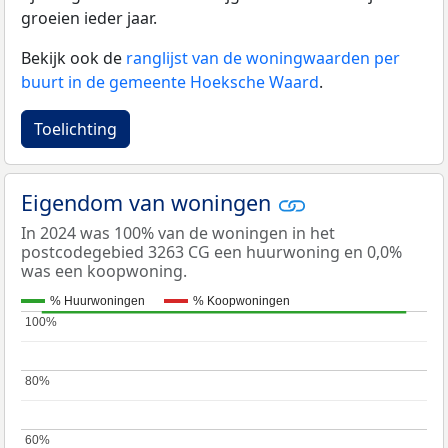
groeien ieder jaar.
Bekijk ook de
ranglijst van de woningwaarden per
buurt in de gemeente Hoeksche Waard
.
Toelichting
Eigendom van woningen
In 2024 was 100% van de woningen in het
postcodegebied 3263 CG een huurwoning en 0,0%
was een koopwoning.
% Huurwoningen
% Koopwoningen
100%
100%
80%
80%
60%
60%