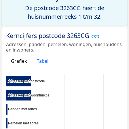
De postcode 3263CG heeft de
huisnummerreeks 1 t/m 32.
Kerncijfers postcode 3263CG
Adressen, panden, percelen, woningen, huishoudens
en inwoners.
Grafiek
Tabel
Adressen met postcode
Adressen met postcode
Adressen met woonfunctie
Adressen met woonfunctie
Panden met adres
Panden met adres
Percelen met adres
Percelen met adres