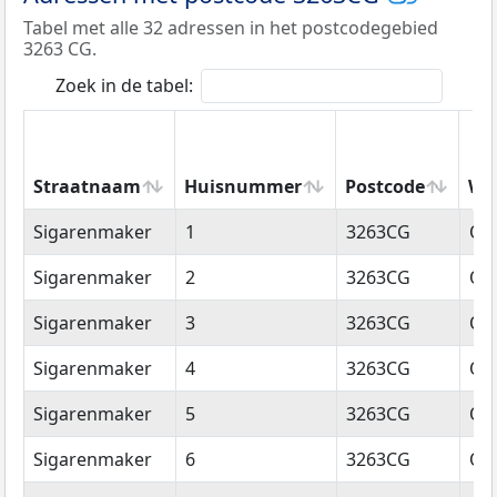
Tabel met alle 32 adressen in het postcodegebied
3263 CG.
Zoek in de tabel:
Straatnaam
Huisnummer
Postcode
Wo
Straatnaam
Huisnummer
Postcode
Wo
Sigarenmaker
1
3263CG
Oud
Sigarenmaker
2
3263CG
Oud
Sigarenmaker
3
3263CG
Oud
Sigarenmaker
4
3263CG
Oud
Sigarenmaker
5
3263CG
Oud
Sigarenmaker
6
3263CG
Oud