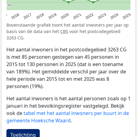
40
40
2015
2016
2017
2018
2019
2020
2021
2022
2023
2024
2025
Bovenstaande grafiek toont het aantal inwoners per jaar op
basis van de data van het
CBS
voor het postcodegebied
3263 CG.
Het aantal inwoners in het postcodegebied 3263 CG
is met 85 personen gestegen van 45 personen in
2015 tot 130 personen in 2025 (dat is een toename
van 189%). Het gemiddelde verschil per jaar over de
hele periode van 2015 tot en met 2025 was 8
personen (19%).
Het aantal inwoners is het aantal personen zoals op 1
januari in het bevolkingsregister vastgelegd. Bekijk
ook de
tabel met het aantal inwoners per buurt in de
gemeente Hoeksche Waard
.
Toelichting