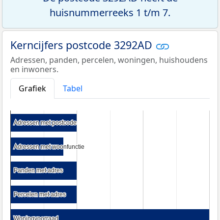
huisnummerreeks 1 t/m 7.
Kerncijfers postcode 3292AD
Adressen, panden, percelen, woningen, huishoudens
en inwoners.
Grafiek
Tabel
Adressen met postcode
Adressen met postcode
Adressen met woonfunctie
Adressen met woonfunctie
Panden met adres
Panden met adres
Percelen met adres
Percelen met adres
Woningvoorraad
Woningvoorraad