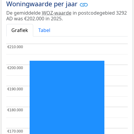
Woningwaarde per jaar
De gemiddelde
WOZ-waarde
in postcodegebied 3292
AD was €202.000 in 2025.
Grafiek
Tabel
€210.000
€210.000
€200.000
€200.000
€190.000
€190.000
€180.000
€180.000
€170.000
€170.000