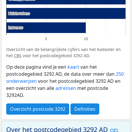
Huishoudens
Huishoudens
Inwoners
Inwoners
5
10
Overzicht van de belangrijkste cijfers van het Kadaster en
het
CBS
voor het postcodegebied 3292 AD.
Op deze pagina vind je een
kaart
van het
postcodegebied 3292 AD, de data over meer dan
250
onderwerpen
voor het postcodegebied 3292 AD en
een overzicht van alle
adressen
met postcode
3292AD.
Overzicht postcode 3292
Definities
Over het postcodegebied 3292 AD