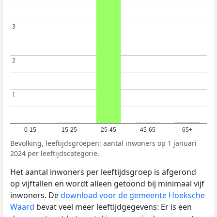
3
3
2
2
1
1
0-15
15-25
25-45
45-65
65+
Bevolking, leeftijdsgroepen: aantal inwoners op 1 januari
2024 per leeftijdscategorie.
Het aantal inwoners per leeftijdsgroep is afgerond
op vijftallen en wordt alleen getoond bij minimaal vijf
inwoners. De
download voor de gemeente Hoeksche
Waard
bevat veel meer leeftijdgegevens: Er is een