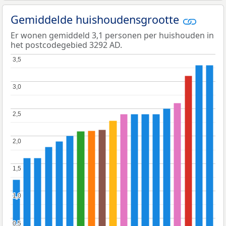
Gemiddelde huishoudensgrootte
Er wonen gemiddeld 3,1 personen per huishouden in
het postcodegebied 3292 AD.
3,5
3,5
3,0
3,0
2,5
2,5
2,0
2,0
1,5
1,5
1,0
1,0
0,5
0,5