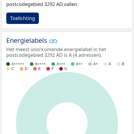
postcodegebied 3292 AD vallen.
Toelichting
Energielabels
Het meest voorkomende energielabel in het
postcodegebied 3292 AD is A (4 adressen).
A+++++
A++++
A+++
A++
A+
A
B
C
D
E
F
G
100%