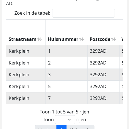
AD.
Zoek in de tabel:
Straatnaam
Huisnummer
Postcode
Wo
Straatnaam
Huisnummer
Postcode
Wo
Kerkplein
1
3292AD
Str
Kerkplein
2
3292AD
Str
Kerkplein
3
3292AD
Str
Kerkplein
5
3292AD
Str
Kerkplein
7
3292AD
Str
Toon 1 tot 5 van 5 rijen
Toon
rijen