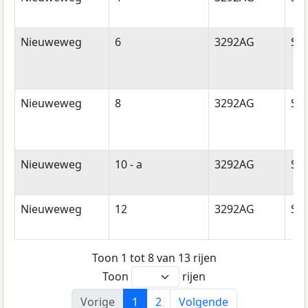
Nieuweweg
6
3292AG
Str
Nieuweweg
8
3292AG
Str
Nieuweweg
10 - a
3292AG
Str
Nieuweweg
12
3292AG
Str
Toon 1 tot 8 van 13 rijen
Toon
rijen
Vorige
1
2
Volgende