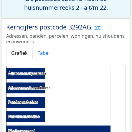
huisnummerreeks 2 - a t/m 22.
Kerncijfers postcode 3292AG
Adressen, panden, percelen, woningen, huishoudens
en inwoners.
Grafiek
Tabel
Adressen met postcode
Adressen met postcode
Adressen met woonfunctie
Adressen met woonfunctie
Panden met adres
Panden met adres
Percelen met adres
Percelen met adres
Woningvoorraad
Woningvoorraad