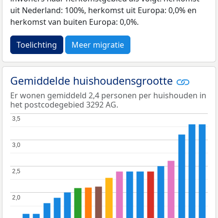
uit Nederland: 100%, herkomst uit Europa: 0,0% en
herkomst van buiten Europa: 0,0%.
Toelichting
Meer migratie
Gemiddelde huishoudensgrootte
Er wonen gemiddeld 2,4 personen per huishouden in
het postcodegebied 3292 AG.
3,5
3,5
3,0
3,0
2,5
2,5
2,0
2,0