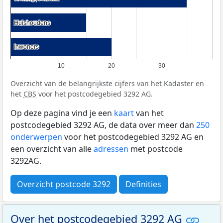
Huishoudens
Huishoudens
Inwoners
Inwoners
10
20
30
Overzicht van de belangrijkste cijfers van het Kadaster en
het
CBS
voor het postcodegebied 3292 AG.
Op deze pagina vind je een
kaart
van het
postcodegebied 3292 AG, de data over meer dan
250
onderwerpen
voor het postcodegebied 3292 AG en
een overzicht van alle
adressen
met postcode
3292AG.
Overzicht postcode 3292
Definities
Over het postcodegebied 3292 AG