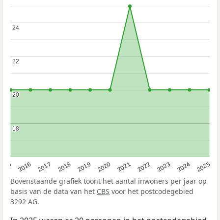
24
24
22
22
20
20
18
18
2015
2016
2017
2018
2019
2020
2021
2022
2023
2024
2025
Bovenstaande grafiek toont het aantal inwoners per jaar op
basis van de data van het
CBS
voor het postcodegebied
3292 AG.