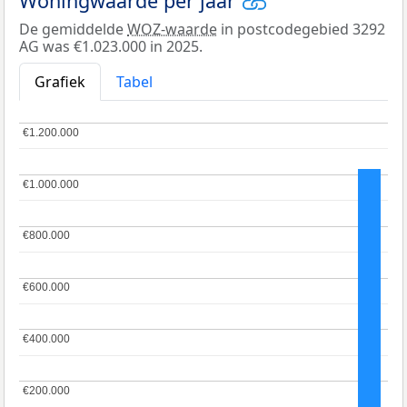
Woningwaarde per jaar
De gemiddelde
WOZ-waarde
in postcodegebied 3292
AG was €1.023.000 in 2025.
Grafiek
Tabel
€1.200.000
€1.200.000
€1.000.000
€1.000.000
€800.000
€800.000
€600.000
€600.000
€400.000
€400.000
€200.000
€200.000