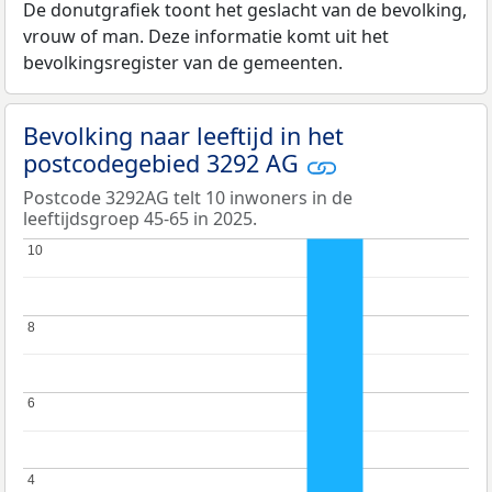
De donutgrafiek toont het geslacht van de bevolking,
vrouw of man. Deze informatie komt uit het
bevolkingsregister van de gemeenten.
Bevolking naar leeftijd in het
postcodegebied 3292 AG
Postcode 3292AG telt 10 inwoners in de
leeftijdsgroep 45-65 in 2025.
10
10
8
8
6
6
4
4