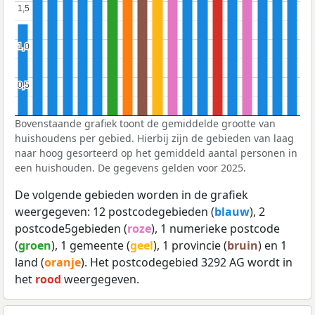
1,5
1,5
1,0
1,0
0,5
0,5
Bovenstaande grafiek toont de gemiddelde grootte van
huishoudens per gebied. Hierbij zijn de gebieden van laag
naar hoog gesorteerd op het gemiddeld aantal personen in
een huishouden. De gegevens gelden voor 2025.
De volgende gebieden worden in de grafiek
weergegeven: 12 postcodegebieden (
blauw
), 2
postcode5gebieden (
roze
), 1 numerieke postcode
(
groen
), 1 gemeente (
geel
), 1 provincie (
bruin
) en 1
land (
oranje
). Het postcodegebied 3292 AG wordt in
het
rood
weergegeven.