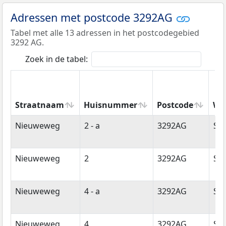
Adressen met postcode 3292AG
Tabel met alle 13 adressen in het postcodegebied
3292 AG.
Zoek in de tabel:
Straatnaam
Huisnummer
Postcode
Wo
Straatnaam
Huisnummer
Postcode
Wo
Nieuweweg
2 - a
3292AG
Str
Nieuweweg
2
3292AG
Str
Nieuweweg
4 - a
3292AG
Str
Nieuweweg
4
3292AG
Str