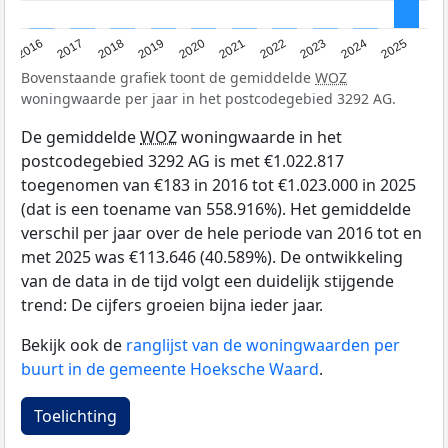
2016
2017
2018
2019
2020
2021
2022
2023
2024
2025
Bovenstaande grafiek toont de gemiddelde
WOZ
woningwaarde per jaar in het postcodegebied 3292 AG.
De gemiddelde
WOZ
woningwaarde in het
postcodegebied 3292 AG is met €1.022.817
toegenomen van €183 in 2016 tot €1.023.000 in 2025
(dat is een toename van 558.916%). Het gemiddelde
verschil per jaar over de hele periode van 2016 tot en
met 2025 was €113.646 (40.589%). De ontwikkeling
van de data in de tijd volgt een duidelijk stijgende
trend: De cijfers groeien bijna ieder jaar.
Bekijk ook de
ranglijst van de woningwaarden per
buurt in de gemeente Hoeksche Waard
.
Toelichting