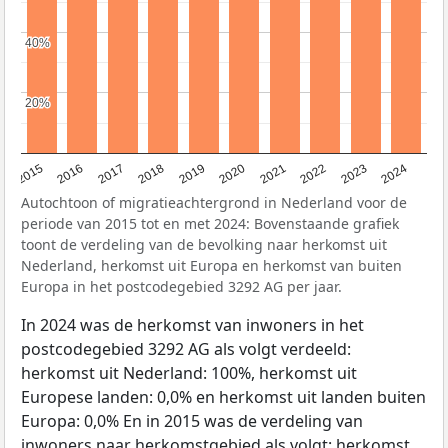
40%
40%
20%
20%
2015
2016
2017
2018
2019
2020
2021
2022
2023
2024
Autochtoon of migratieachtergrond in Nederland voor de
periode van 2015 tot en met 2024: Bovenstaande grafiek
toont de verdeling van de bevolking naar herkomst uit
Nederland, herkomst uit Europa en herkomst van buiten
Europa in het postcodegebied 3292 AG per jaar.
In 2024 was de herkomst van inwoners in het
postcodegebied 3292 AG als volgt verdeeld:
herkomst uit Nederland: 100%, herkomst uit
Europese landen: 0,0% en herkomst uit landen buiten
Europa: 0,0% En in 2015 was de verdeling van
inwoners naar herkomstgebied als volgt: herkomst