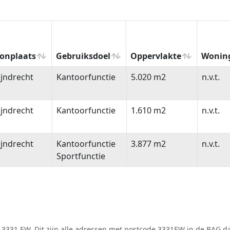
onplaats
Gebruiksdoel
Oppervlakte
Wonin
onplaats
Gebruiksdoel
Oppervlakte
Wonin
jndrecht
Kantoorfunctie
5.020 m2
n.v.t.
jndrecht
Kantoorfunctie
1.610 m2
n.v.t.
jndrecht
Kantoorfunctie
3.877 m2
n.v.t.
Sportfunctie
 3331 EW. Dit zijn alle adressen met postcode 3331EW in de
BAG
da