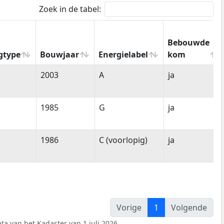
Zoek in de tabel:
Bebouwde
gtype
Bouwjaar
Energielabel
kom
gtype
Bouwjaar
Energielabel
Bebouwde
2003
A
ja
kom
1985
G
ja
1986
C (voorlopig)
ja
Vorige
1
Volgende
ta van het Kadaster van 1 juli 2026.