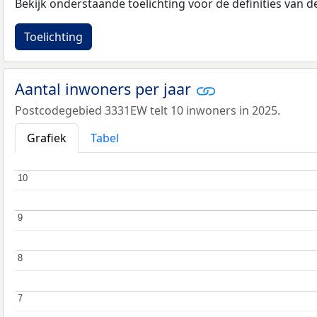
Bekijk onderstaande toelichting voor de definities van
Toelichting
Aantal inwoners per jaar
Postcodegebied 3331EW telt 10 inwoners in 2025.
Grafiek
Tabel
10
10
9
9
8
8
7
7