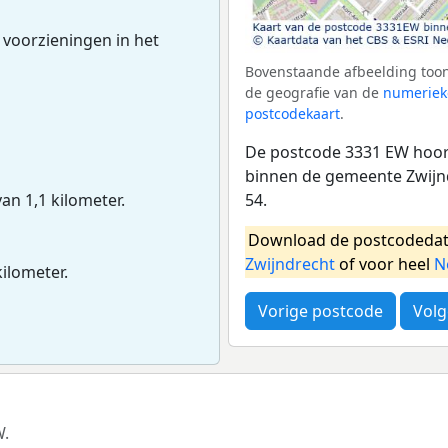
 voorzieningen in het
Bovenstaande afbeelding toon
de geografie van de
numeriek
postcodekaart
.
De postcode 3331 EW hoort
binnen de gemeente Zwijn
54.
van 1,1 kilometer.
Download de postcodedat
Zwijndrecht
of voor heel
N
kilometer.
Vorige postcode
Volg
W.