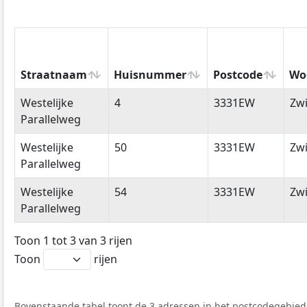
Straatnaam
Huisnummer
Postcode
Wo
Straatnaam
Huisnummer
Postcode
Wo
Westelijke
4
3331EW
Zwi
Parallelweg
Westelijke
50
3331EW
Zwi
Parallelweg
Westelijke
54
3331EW
Zwi
Parallelweg
Toon 1 tot 3 van 3 rijen
Toon
rijen
Bovenstaande tabel toont de 3 adressen in het postcodegebied