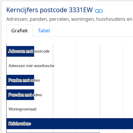
Kerncijfers postcode 3331EW
Adressen, panden, percelen, woningen, huishoudens en
Grafiek
Tabel
Adressen met postcode
Adressen met postcode
Adressen met woonfunctie
Adressen met woonfunctie
Panden met adres
Panden met adres
Percelen met adres
Percelen met adres
Woningvoorraad
Woningvoorraad
Huishoudens
Huishoudens