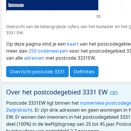
Inwoners
Inwoners
10
Overzicht van de belangrijkste cijfers van het Kadaster en het
3331 EW.
Op deze pagina vind je een
kaart
van het postcodegebied
meer dan
250 onderwerpen
voor het postcodegebied 33
van alle
adressen
met postcode 3331EW.
Overzicht postcode 3331
Definities
Over het postcodegebied 3331 EW
Postcode 3331EW ligt binnen het
numerieke postcodege
Zwijndrecht
. Er zijn drie adressen en geen woningen in
EW. Er wonen tien inwoners in het postcodegebied 3331 
deel (100%) in de leeftijdsgroep van 25 tot 45 jaar. Post
huishoudens van gemiddeld 2,7 personen.