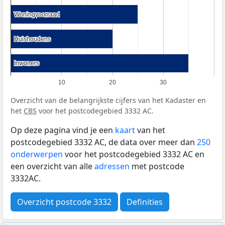
Woningvoorraad
Woningvoorraad
Huishoudens
Huishoudens
Inwoners
Inwoners
10
20
30
Overzicht van de belangrijkste cijfers van het Kadaster en
het
CBS
voor het postcodegebied 3332 AC.
Op deze pagina vind je een
kaart
van het
postcodegebied 3332 AC, de data over meer dan
250
onderwerpen
voor het postcodegebied 3332 AC en
een overzicht van alle
adressen
met postcode
3332AC.
Overzicht postcode 3332
Definities