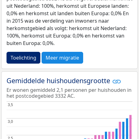
uit Nederland: 100%, herkomst uit Europese landen:
0,0% en herkomst uit landen buiten Europa: 0,0% En
in 2015 was de verdeling van inwoners naar
herkomstgebied als volgt: herkomst uit Nederland:
100%, herkomst uit Europa: 0,0% en herkomst van
buiten Europa: 0,0%.
Toelichting
Meer migratie
Gemiddelde huishoudensgrootte
Er wonen gemiddeld 2,1 personen per huishouden in
het postcodegebied 3332 AC.
3,5
3,5
3,0
3,0
2,5
2,5