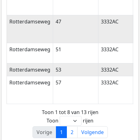
Rotterdamseweg
47
3332AC
Z
Rotterdamseweg
51
3332AC
Z
Rotterdamseweg
53
3332AC
Z
Rotterdamseweg
57
3332AC
Z
Toon 1 tot 8 van 13 rijen
Toon
rijen
Vorige
1
2
Volgende