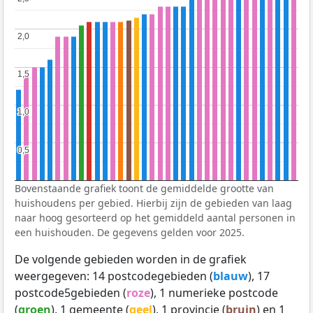
2,0
2,0
1,5
1,5
1,0
1,0
0,5
0,5
Bovenstaande grafiek toont de gemiddelde grootte van
huishoudens per gebied. Hierbij zijn de gebieden van laag
naar hoog gesorteerd op het gemiddeld aantal personen in
een huishouden. De gegevens gelden voor 2025.
De volgende gebieden worden in de grafiek
weergegeven: 14 postcodegebieden (
blauw
), 17
postcode5gebieden (
roze
), 1 numerieke postcode
(
groen
), 1 gemeente (
geel
), 1 provincie (
bruin
) en 1