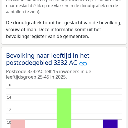
naar geslacht (klik op de vlakken in de donutgrafiek om de
aantallen te zien).
De donutgrafiek toont het geslacht van de bevolking,
vrouw of man. Deze informatie komt uit het
bevolkingsregister van de gemeenten.
Bevolking naar leeftijd in het
postcodegebied 3332 AC
Postcode 3332AC telt 15 inwoners in de
leeftijdsgroep 25-45 in 2025.
16
16
14
14
12
12
10
10