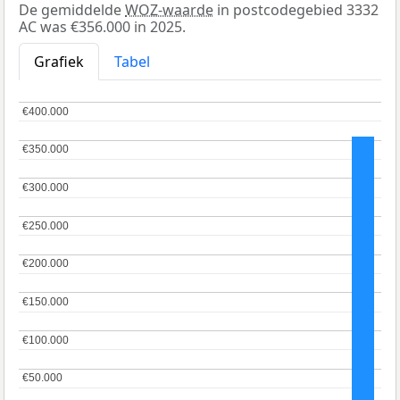
De gemiddelde
WOZ-waarde
in postcodegebied 3332
AC was €356.000 in 2025.
Grafiek
Tabel
€400.000
€400.000
€350.000
€350.000
€300.000
€300.000
€250.000
€250.000
€200.000
€200.000
€150.000
€150.000
€100.000
€100.000
€50.000
€50.000