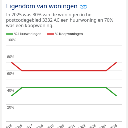
Eigendom van woningen
In 2025 was 30% van de woningen in het
postcodegebied 3332 AC een huurwoning en 70%
was een koopwoning.
% Huurwoningen
% Koopwoningen
100%
100%
80%
80%
60%
60%
40%
40%
20%
20%
2019
2022
2025
2017
2020
2023
2015
2018
2021
2024
2016