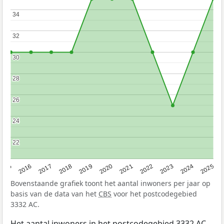
34
34
32
32
30
30
28
28
26
26
24
24
22
22
2015
2016
2017
2018
2019
2020
2021
2022
2023
2024
2025
Bovenstaande grafiek toont het aantal inwoners per jaar op
basis van de data van het
CBS
voor het postcodegebied
3332 AC.
Het aantal inwoners in het postcodegebied 3332 AC