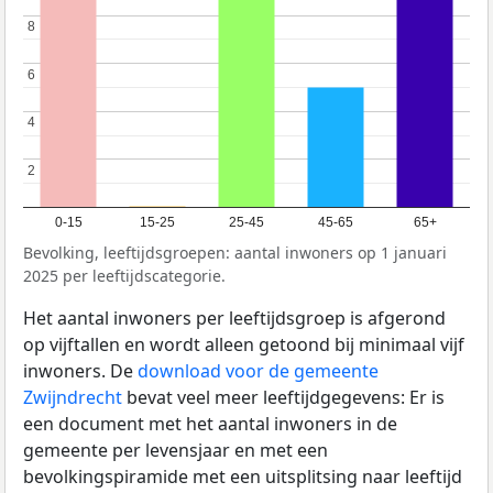
8
8
6
6
4
4
2
2
0-15
15-25
25-45
45-65
65+
Bevolking, leeftijdsgroepen: aantal inwoners op 1 januari
2025 per leeftijdscategorie.
Het aantal inwoners per leeftijdsgroep is afgerond
op vijftallen en wordt alleen getoond bij minimaal vijf
inwoners. De
download voor de gemeente
Zwijndrecht
bevat veel meer leeftijdgegevens: Er is
een document met het aantal inwoners in de
gemeente per levensjaar en met een
bevolkingspiramide met een uitsplitsing naar leeftijd