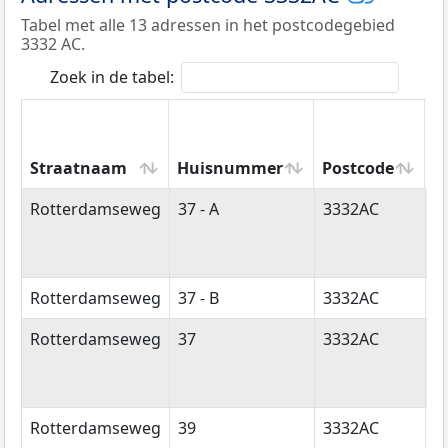
Tabel met alle 13 adressen in het postcodegebied
3332 AC.
Zoek in de tabel:
Straatnaam
Huisnummer
Postcode
W
Straatnaam
Huisnummer
Postcode
W
Rotterdamseweg
37 - A
3332AC
Z
Rotterdamseweg
37 - B
3332AC
Z
Rotterdamseweg
37
3332AC
Z
Rotterdamseweg
39
3332AC
Z