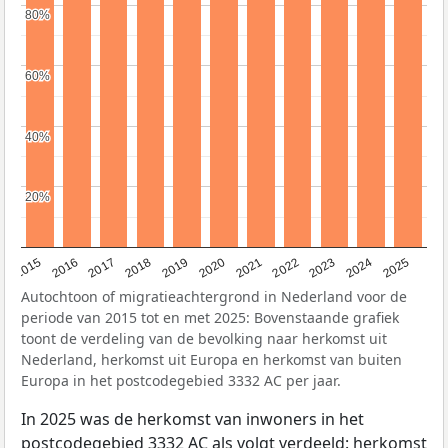
80%
80%
60%
60%
40%
40%
20%
20%
2019
2022
2017
2025
2020
2015
2023
2018
2021
2016
2024
Autochtoon of migratieachtergrond in Nederland voor de
periode van 2015 tot en met 2025: Bovenstaande grafiek
toont de verdeling van de bevolking naar herkomst uit
Nederland, herkomst uit Europa en herkomst van buiten
Europa in het postcodegebied 3332 AC per jaar.
In 2025 was de herkomst van inwoners in het
postcodegebied 3332 AC als volgt verdeeld: herkomst