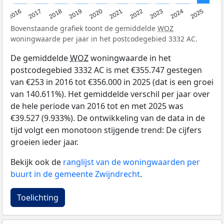
2016
2017
2018
2019
2020
2021
2022
2023
2024
2025
Bovenstaande grafiek toont de gemiddelde
WOZ
woningwaarde per jaar in het postcodegebied 3332 AC.
De gemiddelde
WOZ
woningwaarde in het
postcodegebied 3332 AC is met €355.747 gestegen
van €253 in 2016 tot €356.000 in 2025 (dat is een groei
van 140.611%). Het gemiddelde verschil per jaar over
de hele periode van 2016 tot en met 2025 was
€39.527 (9.933%). De ontwikkeling van de data in de
tijd volgt een monotoon stijgende trend: De cijfers
groeien ieder jaar.
Bekijk ook de
ranglijst van de woningwaarden per
buurt in de gemeente Zwijndrecht
.
Toelichting