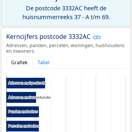
De postcode 3332AC heeft de
huisnummerreeks 37 - A t/m 69.
Kerncijfers postcode 3332AC
Adressen, panden, percelen, woningen, huishoudens
en inwoners.
Grafiek
Tabel
Adressen met postcode
Adressen met postcode
Adressen met woonfunctie
Adressen met woonfunctie
Panden met adres
Panden met adres
Percelen met adres
Percelen met adres