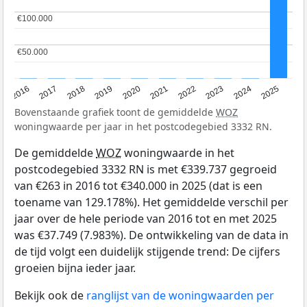
€100.000
€100.000
€50.000
€50.000
2016
2017
2018
2019
2020
2021
2022
2023
2024
2025
Bovenstaande grafiek toont de gemiddelde
WOZ
woningwaarde per jaar in het postcodegebied 3332 RN.
De gemiddelde
WOZ
woningwaarde in het
postcodegebied 3332 RN is met €339.737 gegroeid
van €263 in 2016 tot €340.000 in 2025 (dat is een
toename van 129.178%). Het gemiddelde verschil per
jaar over de hele periode van 2016 tot en met 2025
was €37.749 (7.983%). De ontwikkeling van de data in
de tijd volgt een duidelijk stijgende trend: De cijfers
groeien bijna ieder jaar.
Bekijk ook de
ranglijst van de woningwaarden per