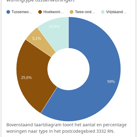
Tussenwo…
Hoekwoni…
Twee-ond…
Vrijstaand…
10,3%
5,1%
25,6%
59%
Bovenstaand taartdiagram toont het aantal en percentage
woningen naar type in het postcodegebied 3332 RN.