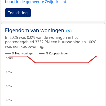
buurt in de gemeente Zwijndrecht
.
Toelichting
Eigendom van woningen
In 2025 was 0,0% van de woningen in het
postcodegebied 3332 RN een huurwoning en 100%
was een koopwoning.
% Huurwoningen
% Koopwoningen
100%
100%
80%
80%
60%
60%
40%
40%