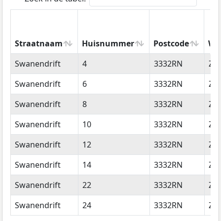
Straatnaam
Huisnummer
Postcode
Wo
Straatnaam
Huisnummer
Postcode
Wo
Swanendrift
4
3332RN
Zwi
Swanendrift
6
3332RN
Zwi
Swanendrift
8
3332RN
Zwi
Swanendrift
10
3332RN
Zwi
Swanendrift
12
3332RN
Zwi
Swanendrift
14
3332RN
Zwi
Swanendrift
22
3332RN
Zwi
Swanendrift
24
3332RN
Zwi