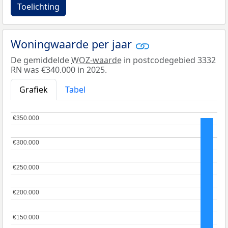
Toelichting
Woningwaarde per jaar
De gemiddelde
WOZ-waarde
in postcodegebied 3332
RN was €340.000 in 2025.
Grafiek
Tabel
€350.000
€350.000
€300.000
€300.000
€250.000
€250.000
€200.000
€200.000
€150.000
€150.000