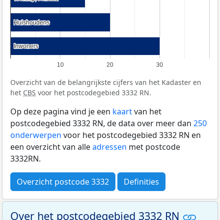
Huishoudens
Huishoudens
Inwoners
Inwoners
10
20
30
Overzicht van de belangrijkste cijfers van het Kadaster en
het
CBS
voor het postcodegebied 3332 RN.
Op deze pagina vind je een
kaart
van het
postcodegebied 3332 RN, de data over meer dan
250
onderwerpen
voor het postcodegebied 3332 RN en
een overzicht van alle
adressen
met postcode
3332RN.
Overzicht postcode 3332
Definities
Over het postcodegebied 3332 RN