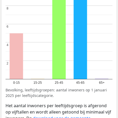
8
8
6
6
4
4
2
2
0-15
15-25
25-45
45-65
65+
Bevolking, leeftijdsgroepen: aantal inwoners op 1 januari
2025 per leeftijdscategorie.
Het aantal inwoners per leeftijdsgroep is afgerond
op vijftallen en wordt alleen getoond bij minimaal vijf