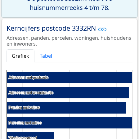
huisnummerreeks 4 t/m 78.
Kerncijfers postcode 3332RN
Adressen, panden, percelen, woningen, huishoudens
en inwoners.
Grafiek
Tabel
Adressen met postcode
Adressen met postcode
Adressen met woonfunctie
Adressen met woonfunctie
Panden met adres
Panden met adres
Percelen met adres
Percelen met adres
Woningvoorraad
Woningvoorraad