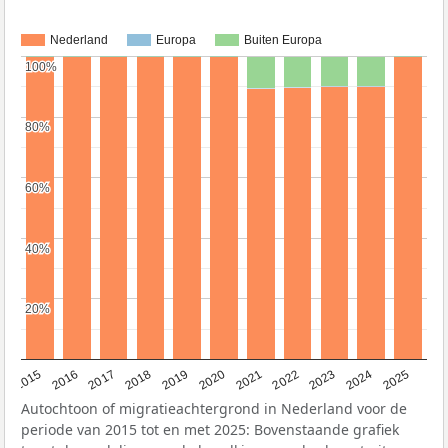
Nederland
Europa
Buiten Europa
100%
100%
80%
80%
60%
60%
40%
40%
20%
20%
2019
2022
2017
2025
2020
2015
2023
2018
2021
2016
2024
Autochtoon of migratieachtergrond in Nederland voor de
periode van 2015 tot en met 2025: Bovenstaande grafiek