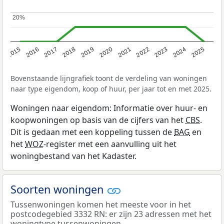
20%
20%
2019
2022
2025
2017
2020
2023
2015
2018
2021
2024
2016
Bovenstaande lijngrafiek toont de verdeling van woningen
naar type eigendom, koop of huur, per jaar tot en met 2025.
Woningen naar eigendom: Informatie over huur- en
koopwoningen op basis van de cijfers van het
CBS
.
Dit is gedaan met een koppeling tussen de
BAG
en
het
WOZ
-register met een aanvulling uit het
woningbestand van het Kadaster.
Soorten woningen
Tussenwoningen komen het meeste voor in het
postcodegebied 3332 RN: er zijn 23 adressen met het
woningtype tussenwoningen.