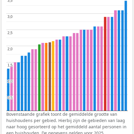
3,5
3,5
3,0
3,0
2,5
2,5
2,0
2,0
1,5
1,5
1,0
1,0
0,5
0,5
Bovenstaande grafiek toont de gemiddelde grootte van
huishoudens per gebied. Hierbij zijn de gebieden van laag
naar hoog gesorteerd op het gemiddeld aantal personen in
een huishouden. De gegevens gelden voor 2025.