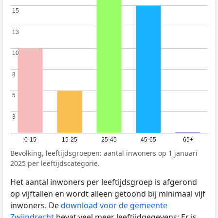
15
15
13
13
10
10
8
8
5
5
3
3
0-15
15-25
25-45
45-65
65+
Bevolking, leeftijdsgroepen: aantal inwoners op 1 januari
2025 per leeftijdscategorie.
Het aantal inwoners per leeftijdsgroep is afgerond
op vijftallen en wordt alleen getoond bij minimaal vijf
inwoners. De
download voor de gemeente
Zwijndrecht
bevat veel meer leeftijdgegevens: Er is