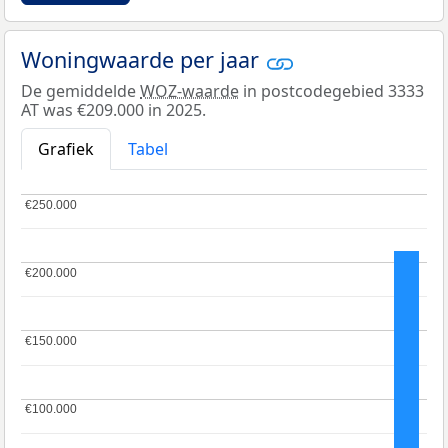
Woningwaarde per jaar
De gemiddelde
WOZ-waarde
in postcodegebied 3333
AT was €209.000 in 2025.
Grafiek
Tabel
€250.000
€250.000
€200.000
€200.000
€150.000
€150.000
€100.000
€100.000