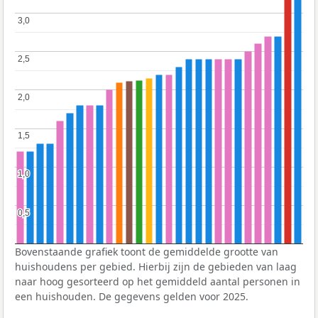
3,0
3,0
2,5
2,5
2,0
2,0
1,5
1,5
1,0
1,0
0,5
0,5
Bovenstaande grafiek toont de gemiddelde grootte van
huishoudens per gebied. Hierbij zijn de gebieden van laag
naar hoog gesorteerd op het gemiddeld aantal personen in
een huishouden. De gegevens gelden voor 2025.