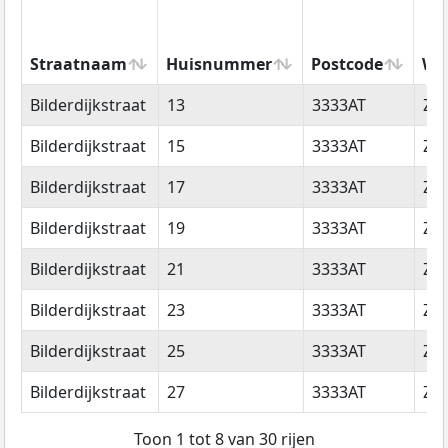
Straatnaam
Huisnummer
Postcode
Wo
Straatnaam
Huisnummer
Postcode
Wo
Bilderdijkstraat
13
3333AT
Zwi
Bilderdijkstraat
15
3333AT
Zwi
Bilderdijkstraat
17
3333AT
Zwi
Bilderdijkstraat
19
3333AT
Zwi
Bilderdijkstraat
21
3333AT
Zwi
Bilderdijkstraat
23
3333AT
Zwi
Bilderdijkstraat
25
3333AT
Zwi
Bilderdijkstraat
27
3333AT
Zwi
Toon 1 tot 8 van 30 rijen