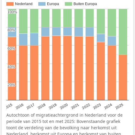
Nederland
Europa
Buiten Europa
100%
100%
80%
80%
60%
60%
40%
40%
20%
20%
2019
2022
2017
2025
2020
2015
2023
2018
2021
2016
2024
Autochtoon of migratieachtergrond in Nederland voor de
periode van 2015 tot en met 2025: Bovenstaande grafiek
toont de verdeling van de bevolking naar herkomst uit
Nederland, herkomst uit Europa en herkomst van buiten