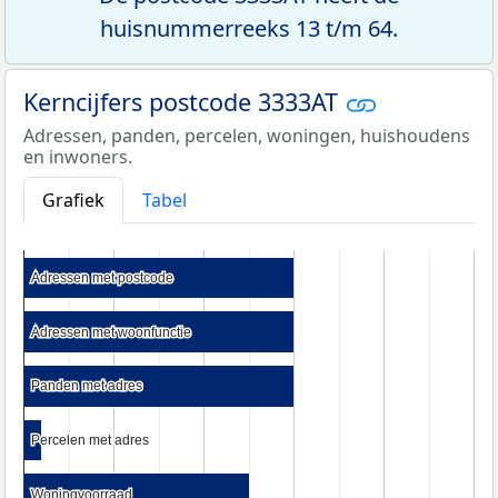
huisnummerreeks 13 t/m 64.
Kerncijfers postcode 3333AT
Adressen, panden, percelen, woningen, huishoudens
en inwoners.
Grafiek
Tabel
Adressen met postcode
Adressen met postcode
Adressen met woonfunctie
Adressen met woonfunctie
Panden met adres
Panden met adres
Percelen met adres
Percelen met adres
Woningvoorraad
Woningvoorraad