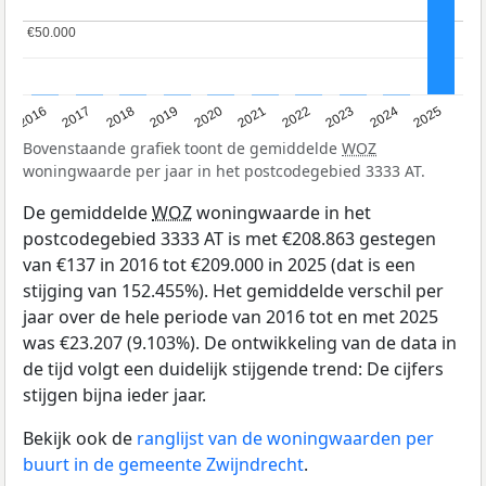
€50.000
€50.000
2016
2017
2018
2019
2020
2021
2022
2023
2024
2025
Bovenstaande grafiek toont de gemiddelde
WOZ
woningwaarde per jaar in het postcodegebied 3333 AT.
De gemiddelde
WOZ
woningwaarde in het
postcodegebied 3333 AT is met €208.863 gestegen
van €137 in 2016 tot €209.000 in 2025 (dat is een
stijging van 152.455%). Het gemiddelde verschil per
jaar over de hele periode van 2016 tot en met 2025
was €23.207 (9.103%). De ontwikkeling van de data in
de tijd volgt een duidelijk stijgende trend: De cijfers
stijgen bijna ieder jaar.
Bekijk ook de
ranglijst van de woningwaarden per
buurt in de gemeente Zwijndrecht
.