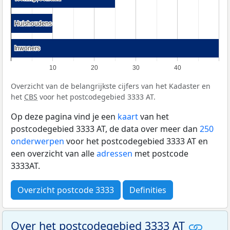
Huishoudens
Huishoudens
Inwoners
Inwoners
10
20
30
40
Overzicht van de belangrijkste cijfers van het Kadaster en
het
CBS
voor het postcodegebied 3333 AT.
Op deze pagina vind je een
kaart
van het
postcodegebied 3333 AT, de data over meer dan
250
onderwerpen
voor het postcodegebied 3333 AT en
een overzicht van alle
adressen
met postcode
3333AT.
Overzicht postcode 3333
Definities
Over het postcodegebied 3333 AT