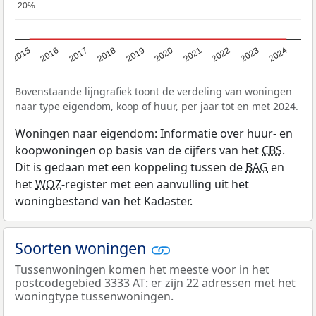
20%
20%
2015
2016
2017
2018
2019
2020
2021
2022
2023
2024
Bovenstaande lijngrafiek toont de verdeling van woningen
naar type eigendom, koop of huur, per jaar tot en met 2024.
Woningen naar eigendom: Informatie over huur- en
koopwoningen op basis van de cijfers van het
CBS
.
Dit is gedaan met een koppeling tussen de
BAG
en
het
WOZ
-register met een aanvulling uit het
woningbestand van het Kadaster.
Soorten woningen
Tussenwoningen komen het meeste voor in het
postcodegebied 3333 AT: er zijn 22 adressen met het
woningtype tussenwoningen.