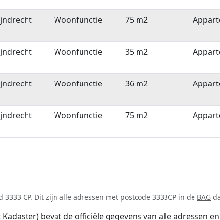
jndrecht
Woonfunctie
75 m2
Appar
jndrecht
Woonfunctie
35 m2
Appar
jndrecht
Woonfunctie
36 m2
Appar
jndrecht
Woonfunctie
75 m2
Appar
 3333 CP. Dit zijn alle adressen met postcode 3333CP in de
BAG
da
adaster) bevat de officiële gegevens van alle adressen en 