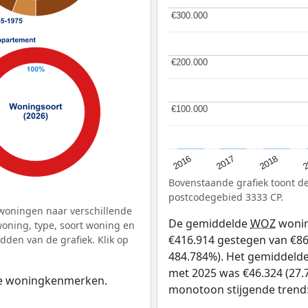
€300.000
€300.000
€200.000
€200.000
€100.000
€100.000
2
2016
2018
2017
Bovenstaande grafiek toont 
postcodegebied 3333 CP.
woningen naar verschillende
De gemiddelde
WOZ
wonin
ning, type, soort woning en
€416.914 gestegen van €86 
dden van de grafiek. Klik op
484.784%). Het gemiddelde 
met 2025 was €46.324 (27.7
 de woningkenmerken.
monotoon stijgende trend: D