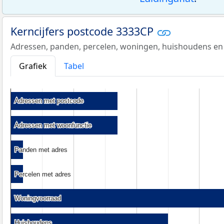
Kerncijfers postcode 3333CP
Adressen, panden, percelen, woningen, huishoudens en
Grafiek
Tabel
Adressen met postcode
Adressen met postcode
Adressen met woonfunctie
Adressen met woonfunctie
Panden met adres
Panden met adres
Percelen met adres
Percelen met adres
Woningvoorraad
Woningvoorraad
Huishoudens
Huishoudens