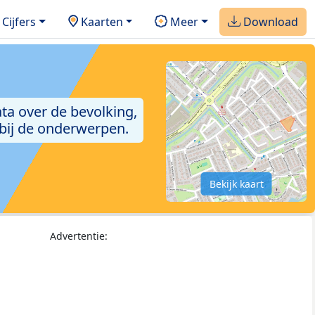
Cijfers
Kaarten
Meer
Download
ta over de bevolking,
 bij de onderwerpen.
Bekijk kaart
Advertentie: