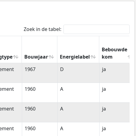
Zoek in de tabel:
Bebouwde
gtype
Bouwjaar
Energielabel
kom
gtype
Bouwjaar
Energielabel
Bebouwde
tement
1967
D
ja
kom
tement
1960
A
ja
tement
1960
A
ja
tement
1960
A
ja