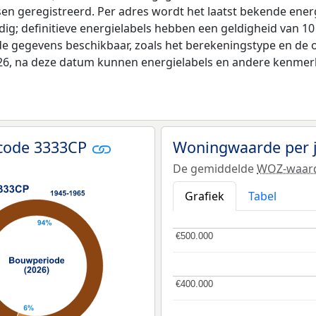
tsen geregistreerd. Per adres wordt het laatst bekende ener
ldig; definitieve energielabels hebben een geldigheid van 1
de gegevens beschikbaar, zoals het berekeningstype en de
026, na deze datum kunnen energielabels en andere kenmerke
tcode 3333CP
Woningwaarde per 
De gemiddelde
WOZ-waar
Grafiek
Tabel
€500.000
€500.000
€400.000
€400.000