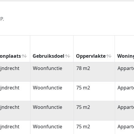
P.
onplaats
Gebruiksdoel
Oppervlakte
Wonin
onplaats
Gebruiksdoel
Oppervlakte
Wonin
jndrecht
Woonfunctie
78 m2
Appar
jndrecht
Woonfunctie
75 m2
Appar
jndrecht
Woonfunctie
75 m2
Appar
jndrecht
Woonfunctie
75 m2
Appar