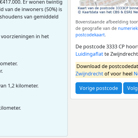
€417.000. Er wonen twintig
d van de inwoners (50%) is
huishoudens van gemiddeld
Bovenstaande afbeelding toon
de geografie van de
numeriek
postcodekaart
.
 voorzieningen in het
De postcode 3333 CP hoort
Luidingaflat
te Zwijndrech
lometer.
Download de postcodedat
r.
Zwijndrecht
of voor heel
N
van 1,2 kilometer.
Vorige postcode
Volg
kilometer.