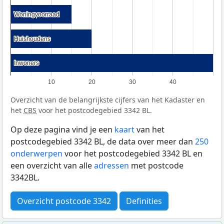
Woningvoorraad
Woningvoorraad
Huishoudens
Huishoudens
Inwoners
Inwoners
10
20
30
40
Overzicht van de belangrijkste cijfers van het Kadaster en
het
CBS
voor het postcodegebied 3342 BL.
Op deze pagina vind je een
kaart
van het
postcodegebied 3342 BL, de data over meer dan
250
onderwerpen
voor het postcodegebied 3342 BL en
een overzicht van alle
adressen
met postcode
3342BL.
Overzicht postcode 3342
Definities