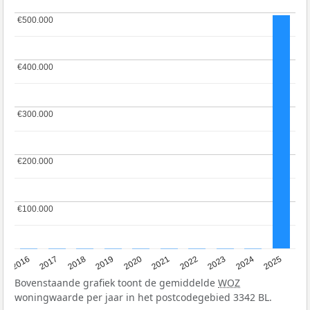
€500.000
€500.000
€400.000
€400.000
€300.000
€300.000
€200.000
€200.000
€100.000
€100.000
2016
2017
2018
2019
2020
2021
2022
2023
2024
2025
Bovenstaande grafiek toont de gemiddelde
WOZ
woningwaarde per jaar in het postcodegebied 3342 BL.