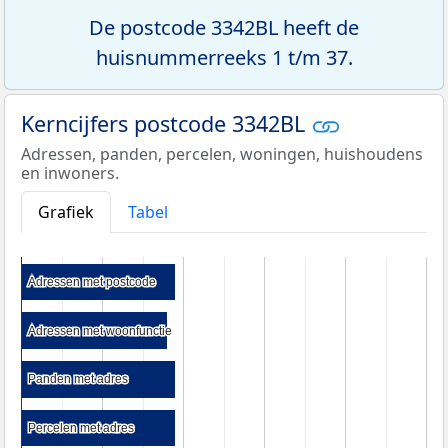
De postcode 3342BL heeft de
huisnummerreeks 1 t/m 37.
Kerncijfers postcode 3342BL
Adressen, panden, percelen, woningen, huishoudens
en inwoners.
Grafiek
Tabel
Adressen met postcode
Adressen met postcode
Adressen met woonfunctie
Adressen met woonfunctie
Panden met adres
Panden met adres
Percelen met adres
Percelen met adres