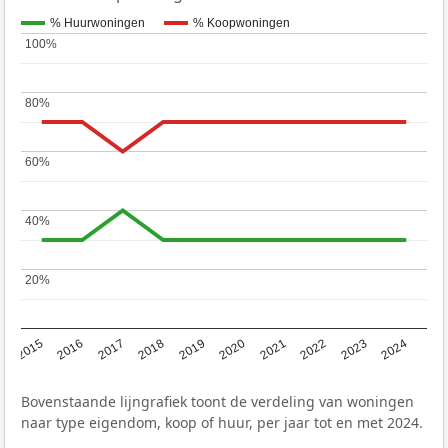
% Huurwoningen
% Koopwoningen
100%
100%
80%
80%
60%
60%
40%
40%
20%
20%
2015
2016
2017
2018
2019
2020
2021
2022
2023
2024
Bovenstaande lijngrafiek toont de verdeling van woningen
naar type eigendom, koop of huur, per jaar tot en met 2024.