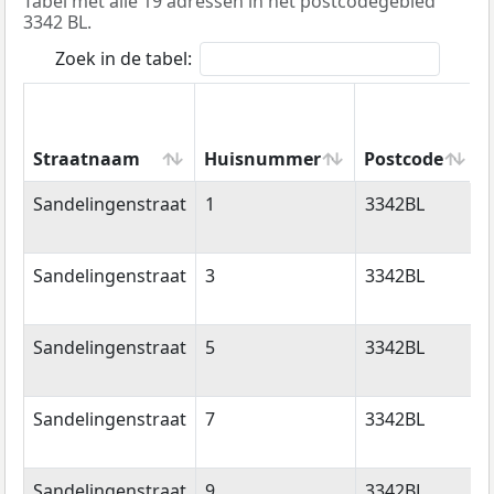
Tabel met alle 19 adressen in het postcodegebied
3342 BL.
Zoek in de tabel:
Straatnaam
Huisnummer
Postcode
Straatnaam
Huisnummer
Postcode
Sandelingenstraat
1
3342BL
Sandelingenstraat
3
3342BL
Sandelingenstraat
5
3342BL
Sandelingenstraat
7
3342BL
Sandelingenstraat
9
3342BL