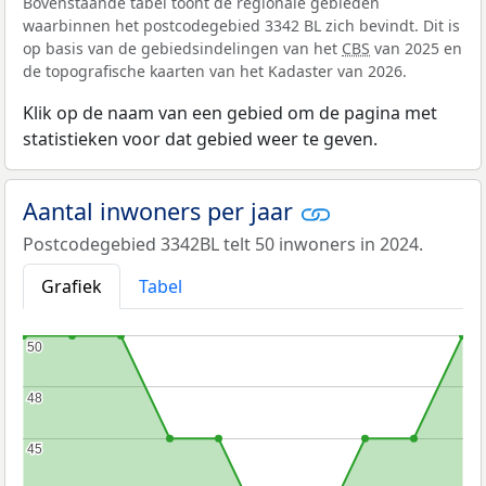
Bovenstaande tabel toont de regionale gebieden
waarbinnen het postcodegebied 3342 BL zich bevindt. Dit is
op basis van de gebiedsindelingen van het
CBS
van 2025 en
de topografische kaarten van het Kadaster van 2026.
Klik op de naam van een gebied om de pagina met
statistieken voor dat gebied weer te geven.
Aantal inwoners per jaar
Postcodegebied 3342BL telt 50 inwoners in 2024.
Grafiek
Tabel
50
50
48
48
45
45