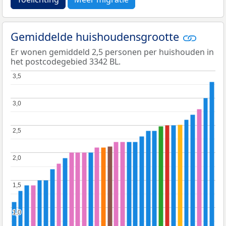
Gemiddelde huishoudensgrootte
Er wonen gemiddeld 2,5 personen per huishouden in
het postcodegebied 3342 BL.
3,5
3,5
3,0
3,0
2,5
2,5
2,0
2,0
1,5
1,5
1,0
1,0