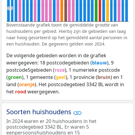
0,5
0,5
Bovenstaande grafiek toont de gemiddelde grootte van
huishoudens per gebied. Hierbij zijn de gebieden van laag
naar hoog gesorteerd op het gemiddeld aantal personen in
een huishouden. De gegevens gelden voor 2024.
De volgende gebieden worden in de grafiek
weergegeven: 18 postcodegebieden (
blauw
), 9
postcode5gebieden (
roze
), 1 numerieke postcode
(
groen
), 1 gemeente (
geel
), 1 provincie (
bruin
) en 1
land (
oranje
). Het postcodegebied 3342 BL wordt in
het
rood
weergegeven.
Soorten huishoudens
In 2024 waren er 20 huishoudens in het
postcodegebied 3342 BL. Er waren 5
eenpersoonshuishoudens en 15