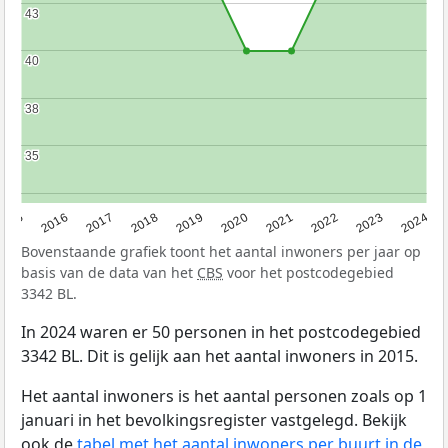
43
43
40
40
38
38
35
35
2015
2016
2017
2018
2019
2020
2021
2022
2023
2024
Bovenstaande grafiek toont het aantal inwoners per jaar op
basis van de data van het
CBS
voor het postcodegebied
3342 BL.
In 2024 waren er 50 personen in het postcodegebied
3342 BL. Dit is gelijk aan het aantal inwoners in 2015.
Het aantal inwoners is het aantal personen zoals op 1
januari in het bevolkingsregister vastgelegd. Bekijk
ook de
tabel met het aantal inwoners per buurt in de