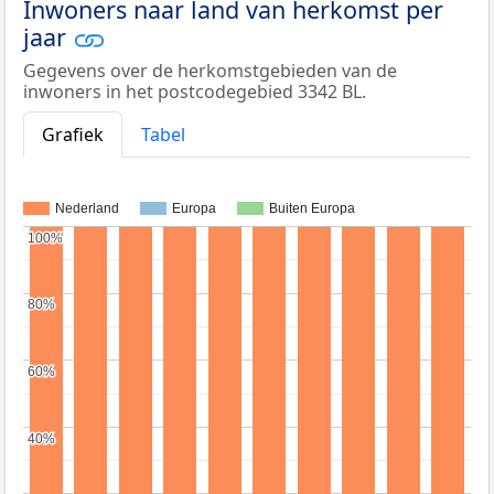
Inwoners naar land van herkomst per
jaar
Gegevens over de herkomstgebieden van de
inwoners in het postcodegebied 3342 BL.
Grafiek
Tabel
Nederland
Europa
Buiten Europa
100%
100%
80%
80%
60%
60%
40%
40%