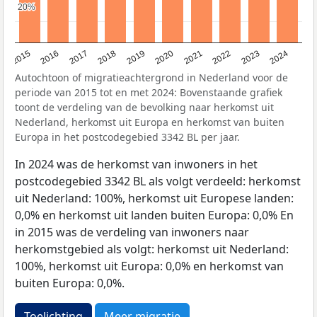
20%
20%
2015
2016
2017
2018
2019
2020
2021
2022
2023
2024
Autochtoon of migratieachtergrond in Nederland voor de
periode van 2015 tot en met 2024: Bovenstaande grafiek
toont de verdeling van de bevolking naar herkomst uit
Nederland, herkomst uit Europa en herkomst van buiten
Europa in het postcodegebied 3342 BL per jaar.
In 2024 was de herkomst van inwoners in het
postcodegebied 3342 BL als volgt verdeeld: herkomst
uit Nederland: 100%, herkomst uit Europese landen:
0,0% en herkomst uit landen buiten Europa: 0,0% En
in 2015 was de verdeling van inwoners naar
herkomstgebied als volgt: herkomst uit Nederland:
100%, herkomst uit Europa: 0,0% en herkomst van
buiten Europa: 0,0%.
Toelichting
Meer migratie