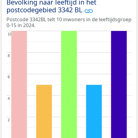
Bevolking naar leeftijd in het
postcodegebied 3342 BL
Postcode 3342BL telt 10 inwoners in de leeftijdsgroep
0-15 in 2024.
10
10
8
8
6
6
4
4
2
2