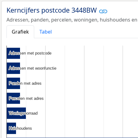
Kerncijfers postcode 3448BW
Adressen, panden, percelen, woningen, huishoudens en
Grafiek
Tabel
Adressen met postcode
Adressen met postcode
Adressen met woonfunctie
Adressen met woonfunctie
Panden met adres
Panden met adres
Percelen met adres
Percelen met adres
Woningvoorraad
Woningvoorraad
Huishoudens
Huishoudens