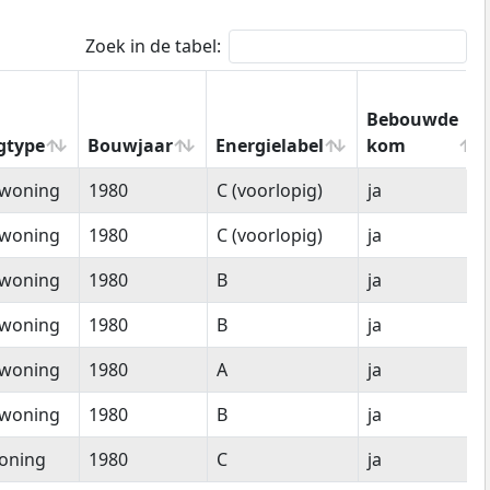
Zoek in de tabel:
Bebouwde
gtype
Bouwjaar
Energielabel
kom
gtype
Bouwjaar
Energielabel
Bebouwde
woning
1980
C (voorlopig)
ja
kom
woning
1980
C (voorlopig)
ja
woning
1980
B
ja
woning
1980
B
ja
woning
1980
A
ja
woning
1980
B
ja
oning
1980
C
ja