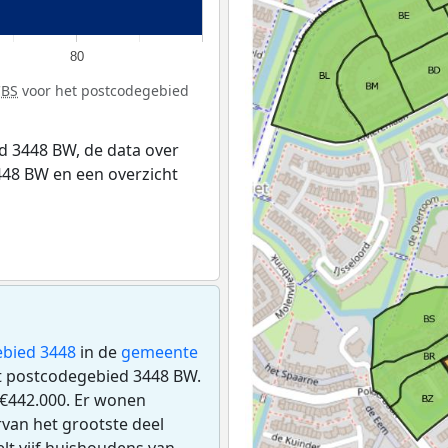
80
CBS
voor het postcodegebied
 3448 BW, de data over
48 BW en een overzicht
bied 3448
in de
gemeente
et postcodegebied 3448 BW.
€442.000. Er wonen
van het grootste deel
lt vijf huishoudens van