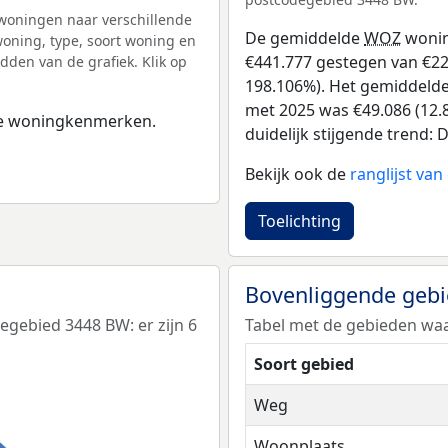
woningen naar verschillende
De gemiddelde
WOZ
wonin
ning, type, soort woning en
€441.777 gestegen van €223
dden van de grafiek. Klik op
198.106%). Het gemiddelde 
met 2025 was €49.086 (12.8
 de woningkenmerken.
duidelijk stijgende trend: D
Bekijk ook de
ranglijst v
Toelichting
Bovenliggende geb
gebied 3448 BW: er zijn 6
Tabel met de gebieden waa
Soort gebied
Weg
Woonplaats