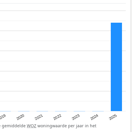
019
2024
2021
2023
2020
2025
2022
de gemiddelde
WOZ
woningwaarde per jaar in het