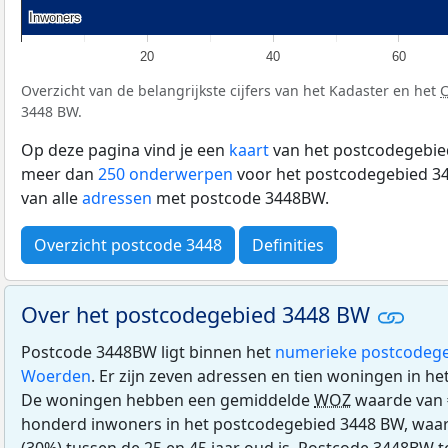
Inwoners
Inwoners
20
40
60
Overzicht van de belangrijkste cijfers van het Kadaster en het
3448 BW.
Op deze pagina vind je een
kaart
van het postcodegebied
meer dan
250 onderwerpen
voor het postcodegebied 34
van alle
adressen
met postcode 3448BW.
Overzicht postcode 3448
Definities
Over het postcodegebied 3448 BW
Postcode 3448BW ligt binnen het
numerieke postcodege
Woerden
. Er zijn zeven adressen en tien woningen in h
De woningen hebben een gemiddelde
WOZ
waarde van 
honderd inwoners in het postcodegebied 3448 BW, waar
(30%) tussen de 25 en 45 jaar oud is. Postcode 3448BW te