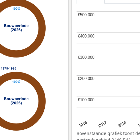
€500.000
€500.000
€400.000
€400.000
€300.000
€300.000
€200.000
€200.000
€100.000
€100.000
2
2016
2018
2017
Bovenstaande grafiek toont 
postcodegebied 3448 BW.