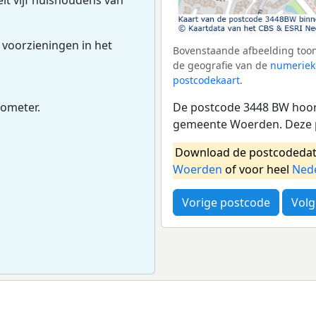
 voorzieningen in het
Bovenstaande afbeelding toon
de geografie van de
numeriek
postcodekaart
.
De postcode 3448 BW hoort
lometer.
gemeente Woerden. Deze p
Download de postcodedat
Woerden
of voor heel
Ned
Vorige postcode
Volg