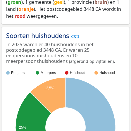
(
groen
), 1 gemeente (
geel
), 1 provincie (
bruin
) en 1
land (
oranje
). Het postcodegebied 3448 CA wordt in
het
rood
weergegeven.
Soorten huishoudens
In 2025 waren er 40 huishoudens in het
postcodegebied 3448 CA. Er waren 25
eenpersoonshuishoudens en 10
meerpersoonshuishoudens
.
(afgerond op vijftallen)
Eenperso…
Meerpers…
Huishoud…
Huishoud…
12,5%
25%