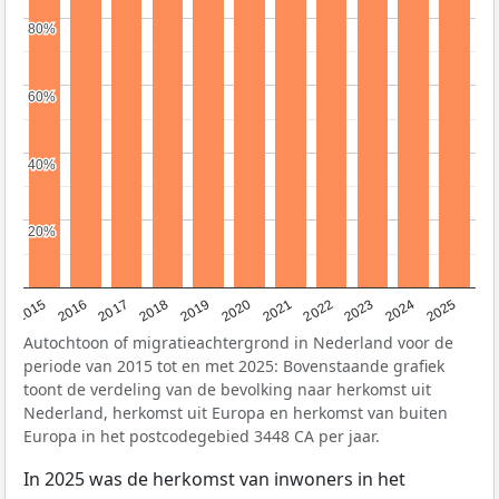
80%
80%
60%
60%
40%
40%
20%
20%
2019
2022
2017
2025
2020
2015
2023
2018
2021
2016
2024
Autochtoon of migratieachtergrond in Nederland voor de
periode van 2015 tot en met 2025: Bovenstaande grafiek
toont de verdeling van de bevolking naar herkomst uit
Nederland, herkomst uit Europa en herkomst van buiten
Europa in het postcodegebied 3448 CA per jaar.
In 2025 was de herkomst van inwoners in het