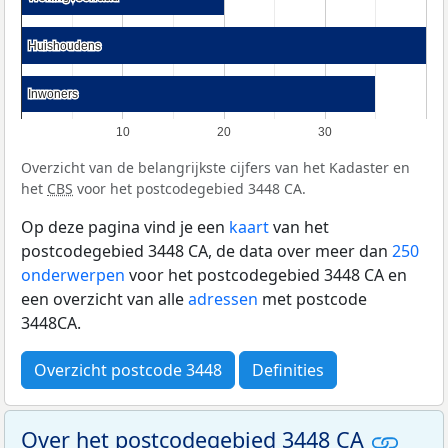
Huishoudens
Huishoudens
Inwoners
Inwoners
10
20
30
Overzicht van de belangrijkste cijfers van het Kadaster en
het
CBS
voor het postcodegebied 3448 CA.
Op deze pagina vind je een
kaart
van het
postcodegebied 3448 CA, de data over meer dan
250
onderwerpen
voor het postcodegebied 3448 CA en
een overzicht van alle
adressen
met postcode
3448CA.
Overzicht postcode 3448
Definities
Over het postcodegebied 3448 CA