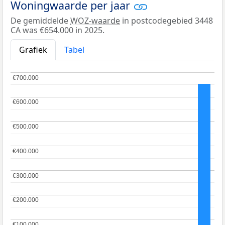
Woningwaarde per jaar
De gemiddelde
WOZ-waarde
in postcodegebied 3448
CA was €654.000 in 2025.
Grafiek
Tabel
€700.000
€700.000
€600.000
€600.000
€500.000
€500.000
€400.000
€400.000
€300.000
€300.000
€200.000
€200.000
€100.000
€100.000