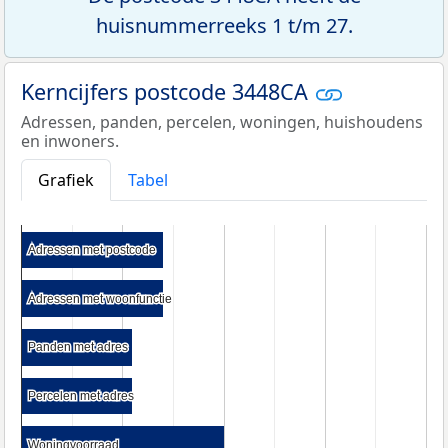
huisnummerreeks 1 t/m 27.
Kerncijfers postcode 3448CA
Adressen, panden, percelen, woningen, huishoudens
en inwoners.
Grafiek
Tabel
Adressen met postcode
Adressen met postcode
Adressen met woonfunctie
Adressen met woonfunctie
Panden met adres
Panden met adres
Percelen met adres
Percelen met adres
Woningvoorraad
Woningvoorraad