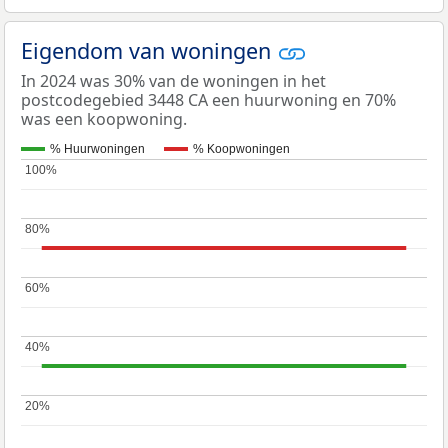
Eigendom van woningen
In 2024 was 30% van de woningen in het
postcodegebied 3448 CA een huurwoning en 70%
was een koopwoning.
% Huurwoningen
% Koopwoningen
100%
100%
80%
80%
60%
60%
40%
40%
20%
20%