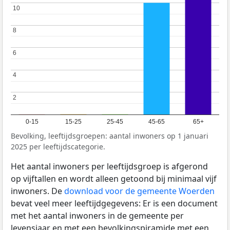
10
10
8
8
6
6
4
4
2
2
0-15
15-25
25-45
45-65
65+
Bevolking, leeftijdsgroepen: aantal inwoners op 1 januari
2025 per leeftijdscategorie.
Het aantal inwoners per leeftijdsgroep is afgerond
op vijftallen en wordt alleen getoond bij minimaal vijf
inwoners. De
download voor de gemeente Woerden
bevat veel meer leeftijdgegevens: Er is een document
met het aantal inwoners in de gemeente per
levensjaar en met een bevolkingspiramide met een