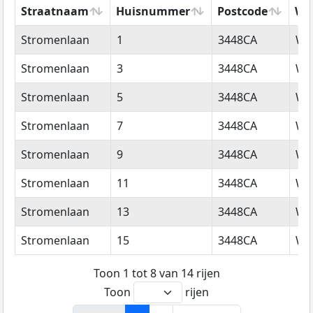
Straatnaam
Huisnummer
Postcode
Wo
Straatnaam
Huisnummer
Postcode
Wo
Stromenlaan
1
3448CA
Wo
Stromenlaan
3
3448CA
Wo
Stromenlaan
5
3448CA
Wo
Stromenlaan
7
3448CA
Wo
Stromenlaan
9
3448CA
Wo
Stromenlaan
11
3448CA
Wo
Stromenlaan
13
3448CA
Wo
Stromenlaan
15
3448CA
Wo
Toon 1 tot 8 van 14 rijen
Toon
rijen