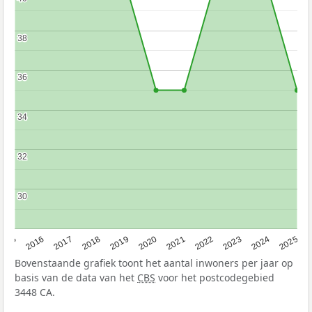
38
38
36
36
34
34
32
32
30
30
2015
2016
2017
2018
2019
2020
2021
2022
2023
2024
2025
Bovenstaande grafiek toont het aantal inwoners per jaar op
basis van de data van het
CBS
voor het postcodegebied
3448 CA.