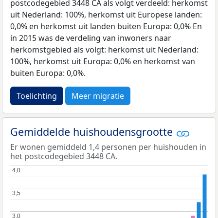
postcodegebied 3448 CA als volgt verdeeld: herkomst
uit Nederland: 100%, herkomst uit Europese landen:
0,0% en herkomst uit landen buiten Europa: 0,0% En
in 2015 was de verdeling van inwoners naar
herkomstgebied als volgt: herkomst uit Nederland:
100%, herkomst uit Europa: 0,0% en herkomst van
buiten Europa: 0,0%.
Toelichting
Meer migratie
Gemiddelde huishoudensgrootte
Er wonen gemiddeld 1,4 personen per huishouden in
het postcodegebied 3448 CA.
4,0
4,0
3,5
3,5
3,0
3,0