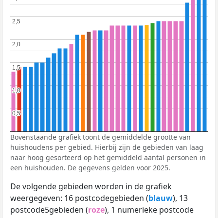
2,5
2,5
2,0
2,0
1,5
1,5
1,0
1,0
0,5
0,5
Bovenstaande grafiek toont de gemiddelde grootte van
huishoudens per gebied. Hierbij zijn de gebieden van laag
naar hoog gesorteerd op het gemiddeld aantal personen in
een huishouden. De gegevens gelden voor 2025.
De volgende gebieden worden in de grafiek
weergegeven: 16 postcodegebieden (
blauw
), 13
postcode5gebieden (
roze
), 1 numerieke postcode