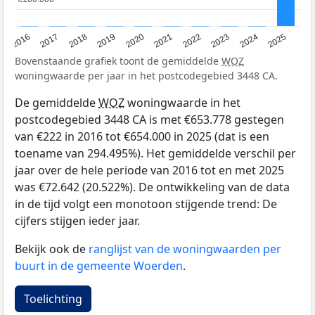
2016
2017
2018
2019
2020
2021
2022
2023
2024
2025
Bovenstaande grafiek toont de gemiddelde
WOZ
woningwaarde per jaar in het postcodegebied 3448 CA.
De gemiddelde
WOZ
woningwaarde in het
postcodegebied 3448 CA is met €653.778 gestegen
van €222 in 2016 tot €654.000 in 2025 (dat is een
toename van 294.495%). Het gemiddelde verschil per
jaar over de hele periode van 2016 tot en met 2025
was €72.642 (20.522%). De ontwikkeling van de data
in de tijd volgt een monotoon stijgende trend: De
cijfers stijgen ieder jaar.
Bekijk ook de
ranglijst van de woningwaarden per
buurt in de gemeente Woerden
.
Toelichting