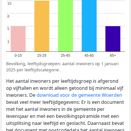
10
10
8
8
5
5
3
3
0-15
15-25
25-45
45-65
65+
Bevolking, leeftijdsgroepen: aantal inwoners op 1 januari
2025 per leeftijdscategorie.
Het aantal inwoners per leeftijdsgroep is afgerond
op vijftallen en wordt alleen getoond bij minimaal vijf
inwoners. De
download voor de gemeente Woerden
bevat veel meer leeftijdgegevens: Er is een document
met het aantal inwoners in de gemeente per
levensjaar en met een bevolkingspiramide met een
uitsplitsing naar leeftijd en geslacht. Daarnaast bevat
het document met postcodedata het aantal inwoners