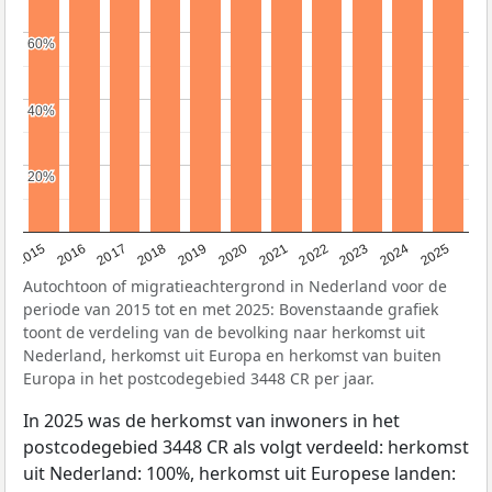
60%
60%
40%
40%
20%
20%
2019
2022
2017
2025
2020
2015
2023
2018
2021
2016
2024
Autochtoon of migratieachtergrond in Nederland voor de
periode van 2015 tot en met 2025: Bovenstaande grafiek
toont de verdeling van de bevolking naar herkomst uit
Nederland, herkomst uit Europa en herkomst van buiten
Europa in het postcodegebied 3448 CR per jaar.
In 2025 was de herkomst van inwoners in het
postcodegebied 3448 CR als volgt verdeeld: herkomst
uit Nederland: 100%, herkomst uit Europese landen: