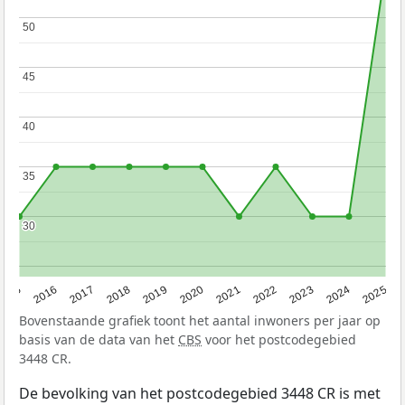
50
50
45
45
40
40
35
35
30
30
2015
2016
2017
2018
2019
2020
2021
2022
2023
2024
2025
Bovenstaande grafiek toont het aantal inwoners per jaar op
basis van de data van het
CBS
voor het postcodegebied
3448 CR.
De bevolking van het postcodegebied 3448 CR is met