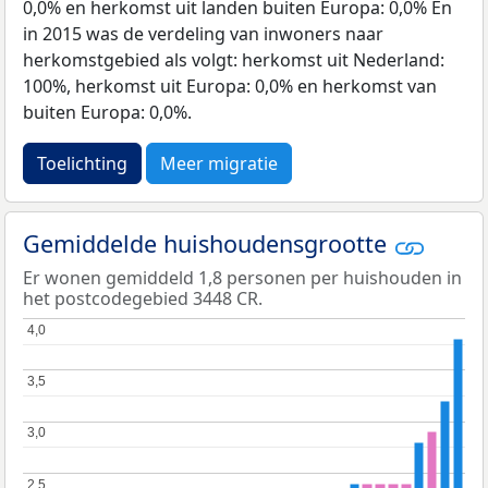
0,0% en herkomst uit landen buiten Europa: 0,0% En
in 2015 was de verdeling van inwoners naar
herkomstgebied als volgt: herkomst uit Nederland:
100%, herkomst uit Europa: 0,0% en herkomst van
buiten Europa: 0,0%.
Toelichting
Meer migratie
Gemiddelde huishoudensgrootte
Er wonen gemiddeld 1,8 personen per huishouden in
het postcodegebied 3448 CR.
4,0
4,0
3,5
3,5
3,0
3,0
2,5
2,5