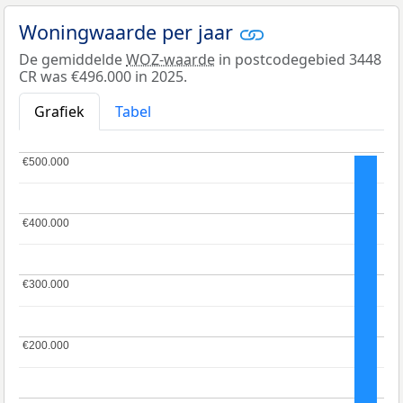
Woningwaarde per jaar
De gemiddelde
WOZ-waarde
in postcodegebied 3448
CR was €496.000 in 2025.
Grafiek
Tabel
€500.000
€500.000
€400.000
€400.000
€300.000
€300.000
€200.000
€200.000