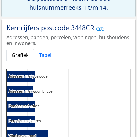
huisnummerreeks 1 t/m 14.
Kerncijfers postcode 3448CR
Adressen, panden, percelen, woningen, huishoudens
en inwoners.
Grafiek
Tabel
Adressen met postcode
Adressen met postcode
Adressen met woonfunctie
Adressen met woonfunctie
Panden met adres
Panden met adres
Percelen met adres
Percelen met adres
Woningvoorraad
Woningvoorraad