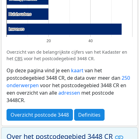
Huishoudens
Huishoudens
Inwoners
Inwoners
20
40
Overzicht van de belangrijkste cijfers van het Kadaster en
het
CBS
voor het postcodegebied 3448 CR.
Op deze pagina vind je een
kaart
van het
postcodegebied 3448 CR, de data over meer dan
250
onderwerpen
voor het postcodegebied 3448 CR en
een overzicht van alle
adressen
met postcode
3448CR.
Overzicht postcode 3448
Definities
Over het postcodegebied 3448 CR