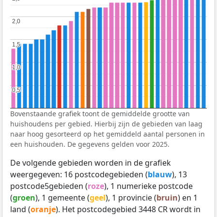
2,0
2,0
1,5
1,5
1,0
1,0
0,5
0,5
Bovenstaande grafiek toont de gemiddelde grootte van
huishoudens per gebied. Hierbij zijn de gebieden van laag
naar hoog gesorteerd op het gemiddeld aantal personen in
een huishouden. De gegevens gelden voor 2025.
De volgende gebieden worden in de grafiek
weergegeven: 16 postcodegebieden (
blauw
), 13
postcode5gebieden (
roze
), 1 numerieke postcode
(
groen
), 1 gemeente (
geel
), 1 provincie (
bruin
) en 1
land (
oranje
). Het postcodegebied 3448 CR wordt in