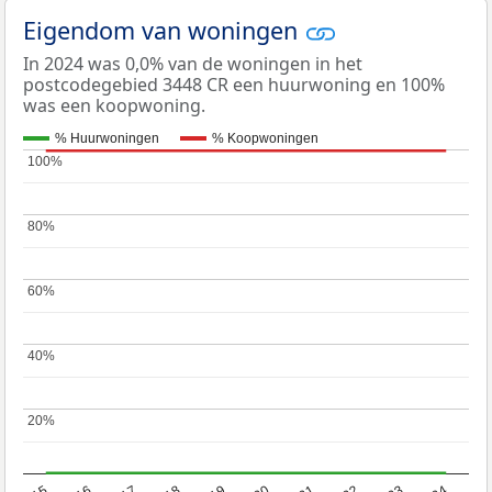
Eigendom van woningen
In 2024 was 0,0% van de woningen in het
postcodegebied 3448 CR een huurwoning en 100%
was een koopwoning.
% Huurwoningen
% Koopwoningen
100%
100%
80%
80%
60%
60%
40%
40%
20%
20%