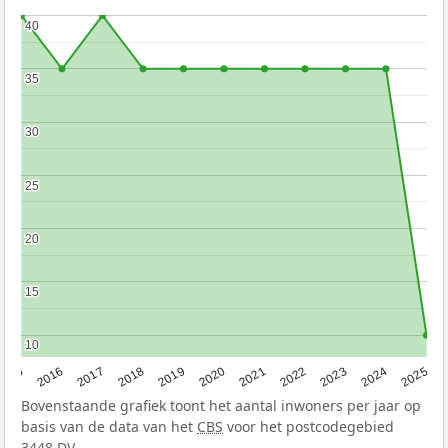
40
40
35
35
30
30
25
25
20
20
15
15
10
10
2015
2016
2017
2018
2019
2020
2021
2022
2023
2024
2025
Bovenstaande grafiek toont het aantal inwoners per jaar op
basis van de data van het
CBS
voor het postcodegebied
3448 DV.