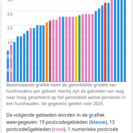
3,0
3,0
2,5
2,5
2,0
2,0
1,5
1,5
1,0
1,0
0,5
0,5
Bovenstaande grafiek toont de gemiddelde grootte van
huishoudens per gebied. Hierbij zijn de gebieden van laag
naar hoog gesorteerd op het gemiddeld aantal personen in
een huishouden. De gegevens gelden voor 2025.
De volgende gebieden worden in de grafiek
weergegeven: 19 postcodegebieden (
blauw
), 13
postcode5gebieden (
roze
), 1 numerieke postcode