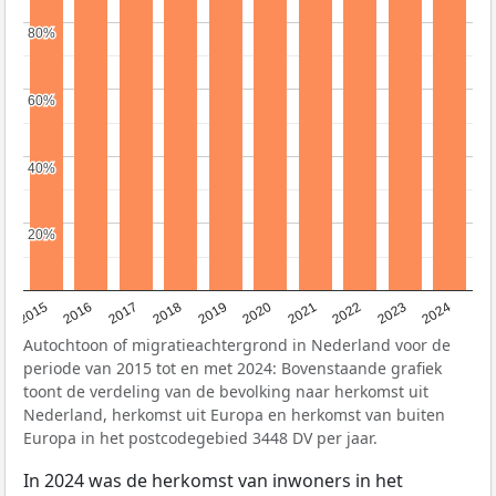
80%
80%
60%
60%
40%
40%
20%
20%
2015
2016
2017
2018
2019
2020
2021
2022
2023
2024
Autochtoon of migratieachtergrond in Nederland voor de
periode van 2015 tot en met 2024: Bovenstaande grafiek
toont de verdeling van de bevolking naar herkomst uit
Nederland, herkomst uit Europa en herkomst van buiten
Europa in het postcodegebied 3448 DV per jaar.
In 2024 was de herkomst van inwoners in het