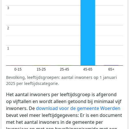
3
3
2
2
1
1
0-15
15-25
25-45
45-65
65+
Bevolking, leeftijdsgroepen: aantal inwoners op 1 januari
2025 per leeftijdscategorie.
Het aantal inwoners per leeftijdsgroep is afgerond
op vijftallen en wordt alleen getoond bij minimaal vijf
inwoners. De
download voor de gemeente Woerden
bevat veel meer leeftijdgegevens: Er is een document
met het aantal inwoners in de gemeente per