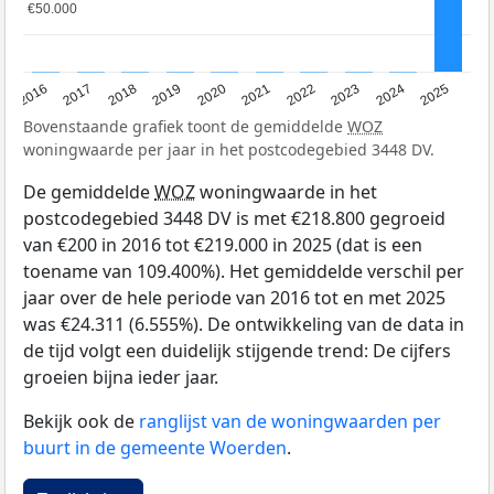
€50.000
€50.000
2016
2017
2018
2019
2020
2021
2022
2023
2024
2025
Bovenstaande grafiek toont de gemiddelde
WOZ
woningwaarde per jaar in het postcodegebied 3448 DV.
De gemiddelde
WOZ
woningwaarde in het
postcodegebied 3448 DV is met €218.800 gegroeid
van €200 in 2016 tot €219.000 in 2025 (dat is een
toename van 109.400%). Het gemiddelde verschil per
jaar over de hele periode van 2016 tot en met 2025
was €24.311 (6.555%). De ontwikkeling van de data in
de tijd volgt een duidelijk stijgende trend: De cijfers
groeien bijna ieder jaar.
Bekijk ook de
ranglijst van de woningwaarden per
buurt in de gemeente Woerden
.