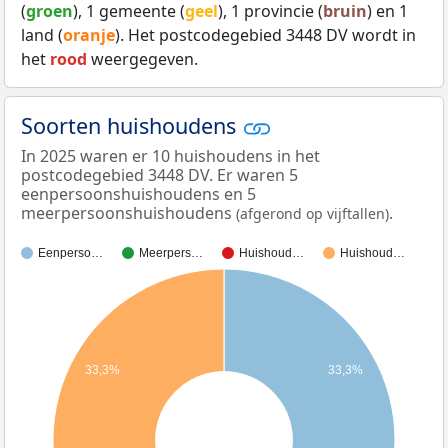
(
groen
), 1 gemeente (
geel
), 1 provincie (
bruin
) en 1
land (
oranje
). Het postcodegebied 3448 DV wordt in
het
rood
weergegeven.
Soorten huishoudens
In 2025 waren er 10 huishoudens in het
postcodegebied 3448 DV. Er waren 5
eenpersoonshuishoudens en 5
meerpersoonshuishoudens
.
(afgerond op vijftallen)
Eenperso…
Meerpers…
Huishoud…
Huishoud…
33,3%
33,3%