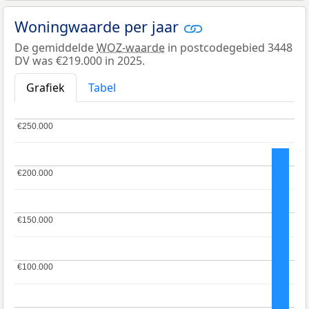
Woningwaarde per jaar
De gemiddelde
WOZ-waarde
in postcodegebied 3448
DV was €219.000 in 2025.
Grafiek
Tabel
€250.000
€250.000
€200.000
€200.000
€150.000
€150.000
€100.000
€100.000