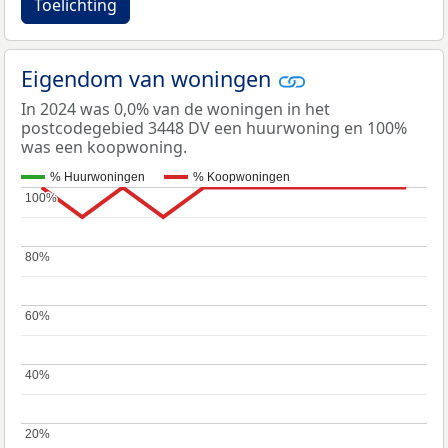
Toelichting
Eigendom van woningen
In 2024 was 0,0% van de woningen in het
postcodegebied 3448 DV een huurwoning en 100%
was een koopwoning.
% Huurwoningen
% Koopwoningen
100%
100%
80%
80%
60%
60%
40%
40%
20%
20%