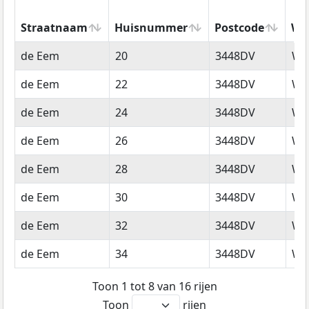
Straatnaam
Huisnummer
Postcode
Wo
Straatnaam
Huisnummer
Postcode
Wo
de Eem
20
3448DV
Wo
de Eem
22
3448DV
Wo
de Eem
24
3448DV
Wo
de Eem
26
3448DV
Wo
de Eem
28
3448DV
Wo
de Eem
30
3448DV
Wo
de Eem
32
3448DV
Wo
de Eem
34
3448DV
Wo
Toon 1 tot 8 van 16 rijen
Toon
rijen