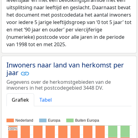
levensjaar en met een bevolkingspiramide met een
uitsplitsing naar leeftijd en geslacht. Daarnaast bevat
het document met postcodedata het aantal inwoners
voor iedere 5 jarige leeftijdsgroep van ‘0 tot 5 jaar’ tot
en met ‘90 jaar en ouder’ per viercijferige
(numerieke) postcode voor alle jaren in de periode
van 1998 tot en met 2025.
Inwoners naar land van herkomst per
jaar
Gegevens over de herkomstgebieden van de
inwoners in het postcodegebied 3448 DV.
Grafiek
Tabel
Nederland
Europa
Buiten Europa
100%
100%