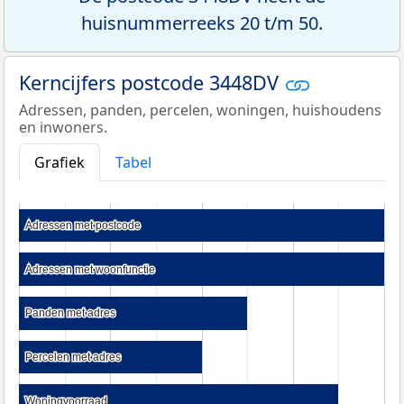
huisnummerreeks 20 t/m 50.
Kerncijfers postcode 3448DV
Adressen, panden, percelen, woningen, huishoudens
en inwoners.
Grafiek
Tabel
Adressen met postcode
Adressen met postcode
Adressen met woonfunctie
Adressen met woonfunctie
Panden met adres
Panden met adres
Percelen met adres
Percelen met adres
Woningvoorraad
Woningvoorraad