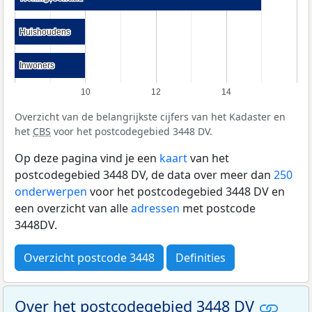
Huishoudens
Huishoudens
Inwoners
Inwoners
10
12
14
Overzicht van de belangrijkste cijfers van het Kadaster en
het
CBS
voor het postcodegebied 3448 DV.
Op deze pagina vind je een
kaart
van het
postcodegebied 3448 DV, de data over meer dan
250
onderwerpen
voor het postcodegebied 3448 DV en
een overzicht van alle
adressen
met postcode
3448DV.
Overzicht postcode 3448
Definities
Over het postcodegebied 3448 DV