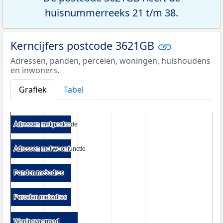
huisnummerreeks 21 t/m 38.
Kerncijfers postcode 3621GB
Adressen, panden, percelen, woningen, huishoudens
en inwoners.
Grafiek
Tabel
Adressen met postcode
Adressen met postcode
Adressen met woonfunctie
Adressen met woonfunctie
Panden met adres
Panden met adres
Percelen met adres
Percelen met adres
Woningvoorraad
Woningvoorraad