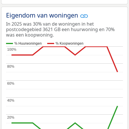
Eigendom van woningen
In 2025 was 30% van de woningen in het
postcodegebied 3621 GB een huurwoning en 70%
was een koopwoning.
% Huurwoningen
% Koopwoningen
100%
100%
80%
80%
60%
60%
40%
40%
20%
20%