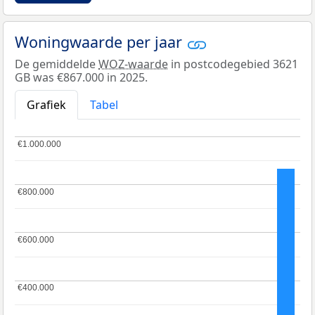
Woningwaarde per jaar
De gemiddelde
WOZ-waarde
in postcodegebied 3621
GB was €867.000 in 2025.
Grafiek
Tabel
€1.000.000
€1.000.000
€800.000
€800.000
€600.000
€600.000
€400.000
€400.000