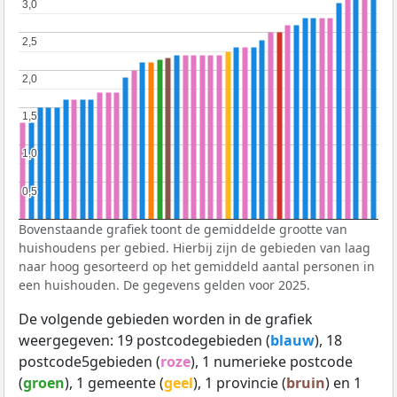
3,0
3,0
2,5
2,5
2,0
2,0
1,5
1,5
1,0
1,0
0,5
0,5
Bovenstaande grafiek toont de gemiddelde grootte van
huishoudens per gebied. Hierbij zijn de gebieden van laag
naar hoog gesorteerd op het gemiddeld aantal personen in
een huishouden. De gegevens gelden voor 2025.
De volgende gebieden worden in de grafiek
weergegeven: 19 postcodegebieden (
blauw
), 18
postcode5gebieden (
roze
), 1 numerieke postcode
(
groen
), 1 gemeente (
geel
), 1 provincie (
bruin
) en 1