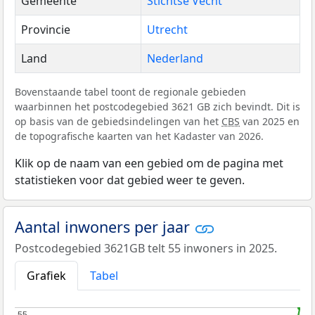
Gemeente
Stichtse Vecht
Provincie
Utrecht
Land
Nederland
Bovenstaande tabel toont de regionale gebieden
waarbinnen het postcodegebied 3621 GB zich bevindt. Dit is
op basis van de gebiedsindelingen van het
CBS
van 2025 en
de topografische kaarten van het Kadaster van 2026.
Klik op de naam van een gebied om de pagina met
statistieken voor dat gebied weer te geven.
Aantal inwoners per jaar
Postcodegebied 3621GB telt 55 inwoners in 2025.
Grafiek
Tabel
55
55