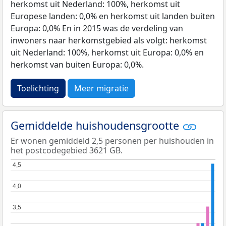
herkomst uit Nederland: 100%, herkomst uit
Europese landen: 0,0% en herkomst uit landen buiten
Europa: 0,0% En in 2015 was de verdeling van
inwoners naar herkomstgebied als volgt: herkomst
uit Nederland: 100%, herkomst uit Europa: 0,0% en
herkomst van buiten Europa: 0,0%.
Toelichting
Meer migratie
Gemiddelde huishoudensgrootte
Er wonen gemiddeld 2,5 personen per huishouden in
het postcodegebied 3621 GB.
4,5
4,5
4,0
4,0
3,5
3,5