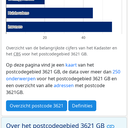
Huishoudens
Huishoudens
Inwoners
Inwoners
20
40
Overzicht van de belangrijkste cijfers van het Kadaster en
het
CBS
voor het postcodegebied 3621 GB.
Op deze pagina vind je een
kaart
van het
postcodegebied 3621 GB, de data over meer dan
250
onderwerpen
voor het postcodegebied 3621 GB en
een overzicht van alle
adressen
met postcode
3621GB.
Overzicht postcode 3621
Definities
Over het postcodegebied 3621 GB