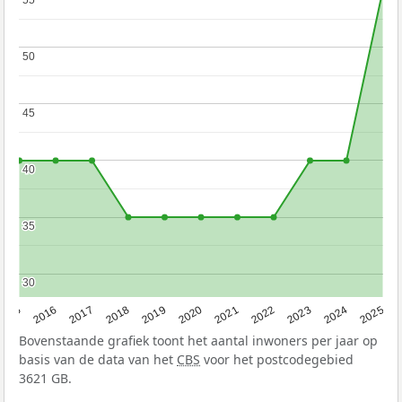
50
50
45
45
40
40
35
35
30
30
2015
2016
2017
2018
2019
2020
2021
2022
2023
2024
2025
Bovenstaande grafiek toont het aantal inwoners per jaar op
basis van de data van het
CBS
voor het postcodegebied
3621 GB.