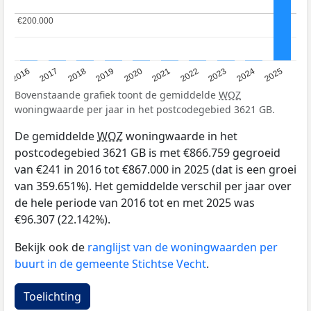
€200.000
€200.000
2016
2017
2018
2019
2020
2021
2022
2023
2024
2025
Bovenstaande grafiek toont de gemiddelde
WOZ
woningwaarde per jaar in het postcodegebied 3621 GB.
De gemiddelde
WOZ
woningwaarde in het
postcodegebied 3621 GB is met €866.759 gegroeid
van €241 in 2016 tot €867.000 in 2025 (dat is een groei
van 359.651%). Het gemiddelde verschil per jaar over
de hele periode van 2016 tot en met 2025 was
€96.307 (22.142%).
Bekijk ook de
ranglijst van de woningwaarden per
buurt in de gemeente Stichtse Vecht
.
Toelichting