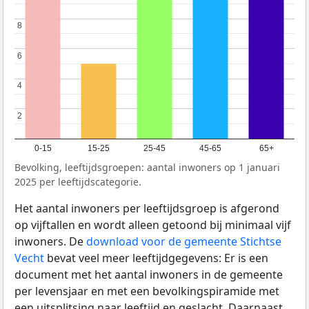
8
8
6
6
4
4
2
2
0-15
15-25
25-45
45-65
65+
Bevolking, leeftijdsgroepen: aantal inwoners op 1 januari
2025 per leeftijdscategorie.
Het aantal inwoners per leeftijdsgroep is afgerond
op vijftallen en wordt alleen getoond bij minimaal vijf
inwoners. De
download voor de gemeente Stichtse
Vecht
bevat veel meer leeftijdgegevens: Er is een
document met het aantal inwoners in de gemeente
per levensjaar en met een bevolkingspiramide met
een uitsplitsing naar leeftijd en geslacht. Daarnaast