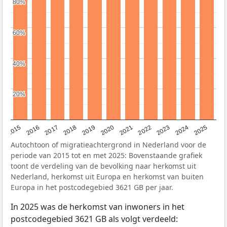
80%
80%
60%
60%
40%
40%
20%
20%
2019
2022
2017
2025
2020
2015
2023
2018
2021
2016
2024
Autochtoon of migratieachtergrond in Nederland voor de
periode van 2015 tot en met 2025: Bovenstaande grafiek
toont de verdeling van de bevolking naar herkomst uit
Nederland, herkomst uit Europa en herkomst van buiten
Europa in het postcodegebied 3621 GB per jaar.
In 2025 was de herkomst van inwoners in het
postcodegebied 3621 GB als volgt verdeeld: