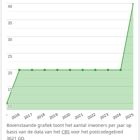
40
40
35
35
30
30
25
25
20
20
15
15
10
10
2015
2016
2017
2018
2019
2020
2021
2022
2023
2024
2025
Bovenstaande grafiek toont het aantal inwoners per jaar op
basis van de data van het
CBS
voor het postcodegebied
3621 GD.