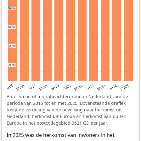
80%
80%
60%
60%
40%
40%
20%
20%
2019
2022
2017
2025
2020
2015
2023
2018
2021
2016
2024
Autochtoon of migratieachtergrond in Nederland voor de
periode van 2015 tot en met 2025: Bovenstaande grafiek
toont de verdeling van de bevolking naar herkomst uit
Nederland, herkomst uit Europa en herkomst van buiten
Europa in het postcodegebied 3621 GD per jaar.
In 2025 was de herkomst van inwoners in het