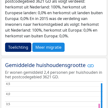
postcodegebied 3621 GD als volgt verdeeld:
herkomst uit Nederland: 100%, herkomst uit
Europese landen: 0,0% en herkomst uit landen buiten
Europa: 0,0% En in 2015 was de verdeling van
inwoners naar herkomstgebied als volgt: herkomst
uit Nederland: 100%, herkomst uit Europa: 0,0% en
herkomst van buiten Europa: 0,0%.
Toelichting
Meer migratie
Gemiddelde huishoudensgrootte
Er wonen gemiddeld 2,4 personen per huishouden in
het postcodegebied 3621 GD.
4,5
4,5
4,0
4,0
3,5
3,5