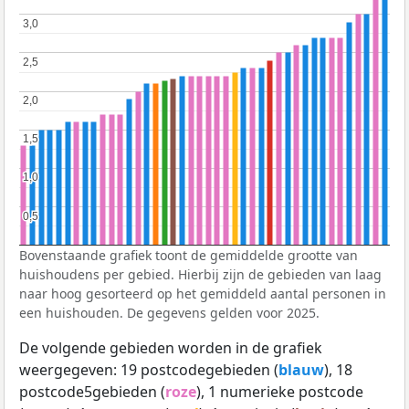
3,0
3,0
2,5
2,5
2,0
2,0
1,5
1,5
1,0
1,0
0,5
0,5
Bovenstaande grafiek toont de gemiddelde grootte van
huishoudens per gebied. Hierbij zijn de gebieden van laag
naar hoog gesorteerd op het gemiddeld aantal personen in
een huishouden. De gegevens gelden voor 2025.
De volgende gebieden worden in de grafiek
weergegeven: 19 postcodegebieden (
blauw
), 18
postcode5gebieden (
roze
), 1 numerieke postcode