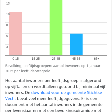
13
13
10
10
8
8
5
5
3
3
0-15
15-25
25-45
45-65
65+
Bevolking, leeftijdsgroepen: aantal inwoners op 1 januari
2025 per leeftijdscategorie.
Het aantal inwoners per leeftijdsgroep is afgerond
op vijftallen en wordt alleen getoond bij minimaal vijf
inwoners. De
download voor de gemeente Stichtse
Vecht
bevat veel meer leeftijdgegevens: Er is een
document met het aantal inwoners in de gemeente
per levensjaar en met een bevolkingspiramide met