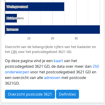
Woningvoorraad
Woningvoorraad
Huishoudens
Huishoudens
Inwoners
Inwoners
10
20
30
Overzicht van de belangrijkste cijfers van het Kadaster en
het
CBS
voor het postcodegebied 3621 GD.
Op deze pagina vind je een
kaart
van het
postcodegebied 3621 GD, de data over meer dan
250
onderwerpen
voor het postcodegebied 3621 GD en
een overzicht van alle
adressen
met postcode
3621GD.
Overzicht postcode 3621
Definities