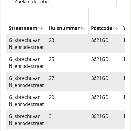
Zoek in de tabel:
Straatnaam
Huisnummer
Postcode
Wo
Straatnaam
Huisnummer
Postcode
Wo
Gijsbrecht van
23
3621GD
Br
Nijenrodestraat
Gijsbrecht van
25
3621GD
Br
Nijenrodestraat
Gijsbrecht van
27
3621GD
Br
Nijenrodestraat
Gijsbrecht van
29
3621GD
Br
Nijenrodestraat
Gijsbrecht van
31
3621GD
Br
Nijenrodestraat