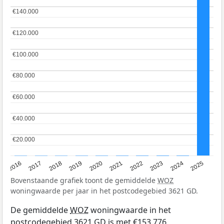
€140.000
€140.000
€120.000
€120.000
€100.000
€100.000
€80.000
€80.000
€60.000
€60.000
€40.000
€40.000
€20.000
€20.000
2016
2017
2018
2019
2020
2021
2022
2023
2024
2025
Bovenstaande grafiek toont de gemiddelde
WOZ
woningwaarde per jaar in het postcodegebied 3621 GD.
De gemiddelde
WOZ
woningwaarde in het
postcodegebied 3621 GD is met €153.776