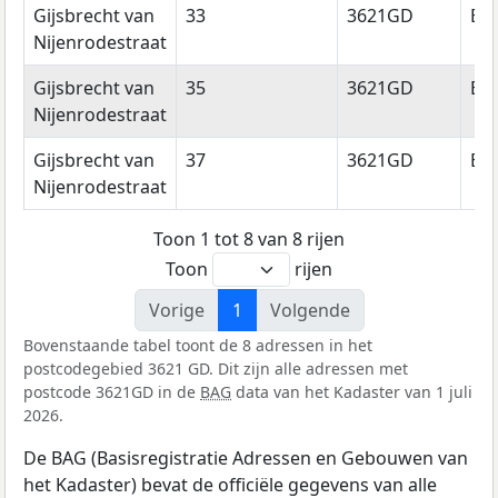
Gijsbrecht van
33
3621GD
Br
Nijenrodestraat
Gijsbrecht van
35
3621GD
Br
Nijenrodestraat
Gijsbrecht van
37
3621GD
Br
Nijenrodestraat
Toon 1 tot 8 van 8 rijen
Toon
rijen
Vorige
1
Volgende
Bovenstaande tabel toont de 8 adressen in het
postcodegebied 3621 GD. Dit zijn alle adressen met
postcode 3621GD in de
BAG
data van het Kadaster van 1 juli
2026.
De BAG (Basisregistratie Adressen en Gebouwen van
het Kadaster) bevat de officiële gegevens van alle