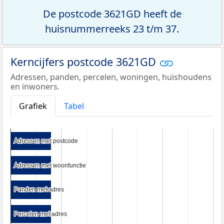
De postcode 3621GD heeft de
huisnummerreeks 23 t/m 37.
Kerncijfers postcode 3621GD
Adressen, panden, percelen, woningen, huishoudens
en inwoners.
Grafiek
Tabel
Adressen met postcode
Adressen met postcode
Adressen met woonfunctie
Adressen met woonfunctie
Panden met adres
Panden met adres
Percelen met adres
Percelen met adres