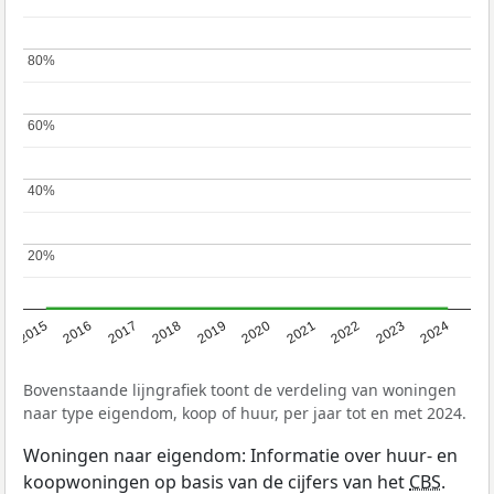
80%
80%
60%
60%
40%
40%
20%
20%
2015
2016
2017
2018
2019
2020
2021
2022
2023
2024
Bovenstaande lijngrafiek toont de verdeling van woningen
naar type eigendom, koop of huur, per jaar tot en met 2024.
Woningen naar eigendom: Informatie over huur- en
koopwoningen op basis van de cijfers van het
CBS
.