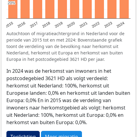
20%
20%
2015
2016
2017
2018
2019
2020
2021
2022
2023
2024
Autochtoon of migratieachtergrond in Nederland voor de
periode van 2015 tot en met 2024: Bovenstaande grafiek
toont de verdeling van de bevolking naar herkomst uit
Nederland, herkomst uit Europa en herkomst van buiten
Europa in het postcodegebied 3621 HD per jaar.
In 2024 was de herkomst van inwoners in het
postcodegebied 3621 HD als volgt verdeeld:
herkomst uit Nederland: 100%, herkomst uit
Europese landen: 0,0% en herkomst uit landen buiten
Europa: 0,0% En in 2015 was de verdeling van
inwoners naar herkomstgebied als volgt: herkomst
uit Nederland: 100%, herkomst uit Europa: 0,0% en
herkomst van buiten Europa: 0,0%.
Toelichting
Meer migratie