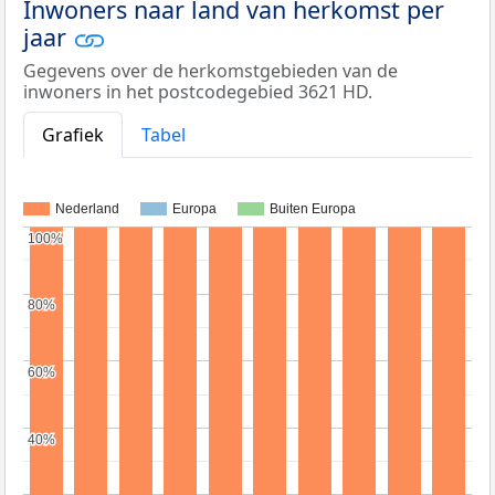
Inwoners naar land van herkomst per
jaar
Gegevens over de herkomstgebieden van de
inwoners in het postcodegebied 3621 HD.
Grafiek
Tabel
Nederland
Europa
Buiten Europa
100%
100%
80%
80%
60%
60%
40%
40%