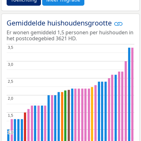
Gemiddelde huishoudensgrootte
Er wonen gemiddeld 1,5 personen per huishouden in
het postcodegebied 3621 HD.
3,5
3,5
3,0
3,0
2,5
2,5
2,0
2,0
1,5
1,5
1,0
1,0