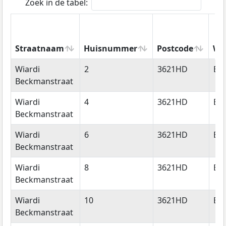
Zoek in de tabel:
Straatnaam
Huisnummer
Postcode
Wo
Straatnaam
Huisnummer
Postcode
Wo
Wiardi
2
3621HD
Br
Beckmanstraat
Wiardi
4
3621HD
Br
Beckmanstraat
Wiardi
6
3621HD
Br
Beckmanstraat
Wiardi
8
3621HD
Br
Beckmanstraat
Wiardi
10
3621HD
Br
Beckmanstraat