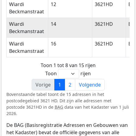
Wiardi
12
3621HD
Br
Beckmanstraat
Wiardi
14
3621HD
Br
Beckmanstraat
Wiardi
16
3621HD
Br
Beckmanstraat
Toon 1 tot 8 van 15 rijen
Toon
rijen
Vorige
1
2
Volgende
Bovenstaande tabel toont de 15 adressen in het
postcodegebied 3621 HD. Dit zijn alle adressen met
postcode 3621HD in de
BAG
data van het Kadaster van 1 juli
2026.
De BAG (Basisregistratie Adressen en Gebouwen van
het Kadaster) bevat de officiële gegevens van alle