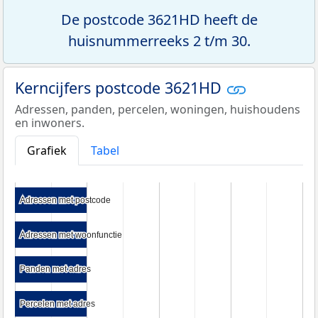
De postcode 3621HD heeft de
huisnummerreeks 2 t/m 30.
Kerncijfers postcode 3621HD
Adressen, panden, percelen, woningen, huishoudens
en inwoners.
Grafiek
Tabel
Adressen met postcode
Adressen met postcode
Adressen met woonfunctie
Adressen met woonfunctie
Panden met adres
Panden met adres
Percelen met adres
Percelen met adres