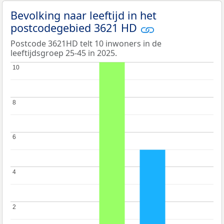
Bevolking naar leeftijd in het
postcodegebied 3621 HD
Postcode 3621HD telt 10 inwoners in de
leeftijdsgroep 25-45 in 2025.
10
10
8
8
6
6
4
4
2
2