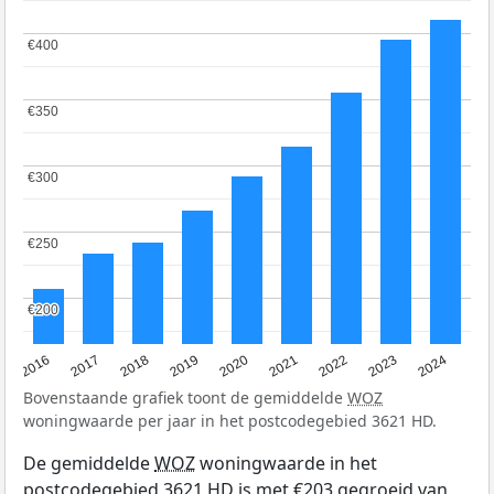
€400
€400
€350
€350
€300
€300
€250
€250
€200
€200
2016
2017
2018
2019
2020
2021
2022
2023
2024
Bovenstaande grafiek toont de gemiddelde
WOZ
woningwaarde per jaar in het postcodegebied 3621 HD.
De gemiddelde
WOZ
woningwaarde in het
postcodegebied 3621 HD is met €203 gegroeid van