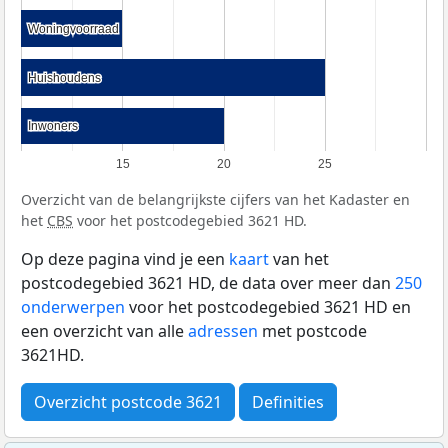
Woningvoorraad
Woningvoorraad
Huishoudens
Huishoudens
Inwoners
Inwoners
15
20
25
Overzicht van de belangrijkste cijfers van het Kadaster en
het
CBS
voor het postcodegebied 3621 HD.
Op deze pagina vind je een
kaart
van het
postcodegebied 3621 HD, de data over meer dan
250
onderwerpen
voor het postcodegebied 3621 HD en
een overzicht van alle
adressen
met postcode
3621HD.
Overzicht postcode 3621
Definities