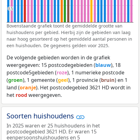
0,5
0,5
Bovenstaande grafiek toont de gemiddelde grootte van
huishoudens per gebied. Hierbij zijn de gebieden van laag
naar hoog gesorteerd op het gemiddeld aantal personen in
een huishouden. De gegevens gelden voor 2025.
De volgende gebieden worden in de grafiek
weergegeven: 15 postcodegebieden (
blauw
), 18
postcode5gebieden (
roze
), 1 numerieke postcode
(
groen
), 1 gemeente (
geel
), 1 provincie (
bruin
) en 1
land (
oranje
). Het postcodegebied 3621 HD wordt in
het
rood
weergegeven.
Soorten huishoudens
In 2025 waren er 25 huishoudens in het
postcodegebied 3621 HD. Er waren 15
eenpersoonshuishoudens en 5