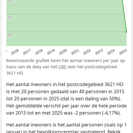
30
30
25
25
20
20
2015
2016
2017
2018
2019
2020
2021
2022
2023
2024
2025
Bovenstaande grafiek toont het aantal inwoners per jaar op
basis van de data van het
CBS
voor het postcodegebied
3621 HD.
Het aantal inwoners in het postcodegebied 3621 HD
is met 20 personen gedaald van 40 personen in 2015
tot 20 personen in 2025 (dat is een daling van 50%).
Het gemiddelde verschil per jaar over de hele periode
van 2015 tot en met 2025 was -2 personen (-4,17%).
Het aantal inwoners is het aantal personen zoals op 1
januari in het bevolkingsregister vastgelegd. Bekijk