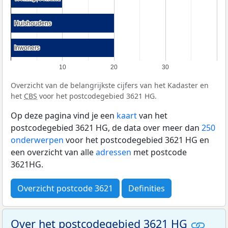
Huishoudens
Huishoudens
Inwoners
Inwoners
10
20
30
Overzicht van de belangrijkste cijfers van het Kadaster en
het
CBS
voor het postcodegebied 3621 HG.
Op deze pagina vind je een
kaart
van het
postcodegebied 3621 HG, de data over meer dan
250
onderwerpen
voor het postcodegebied 3621 HG en
een overzicht van alle
adressen
met postcode
3621HG.
Overzicht postcode 3621
Definities
Over het postcodegebied 3621 HG