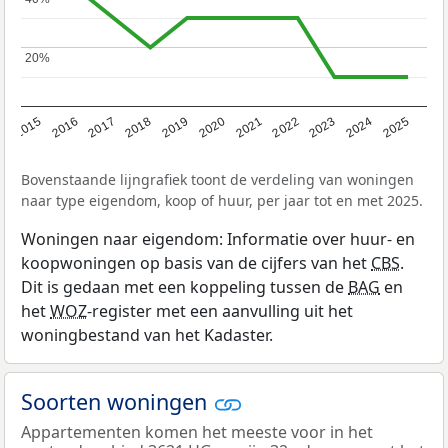
20%
20%
2019
2022
2025
2017
2020
2023
2015
2018
2021
2024
2016
Bovenstaande lijngrafiek toont de verdeling van woningen
naar type eigendom, koop of huur, per jaar tot en met 2025.
Woningen naar eigendom: Informatie over huur- en
koopwoningen op basis van de cijfers van het
CBS
.
Dit is gedaan met een koppeling tussen de
BAG
en
het
WOZ
-register met een aanvulling uit het
woningbestand van het Kadaster.
Soorten woningen
Appartementen komen het meeste voor in het