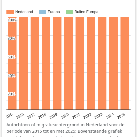
Nederland
Europa
Buiten Europa
100%
100%
80%
80%
60%
60%
40%
40%
20%
20%
2019
2022
2017
2025
2020
2015
2023
2018
2021
2016
2024
Autochtoon of migratieachtergrond in Nederland voor de
periode van 2015 tot en met 2025: Bovenstaande grafiek