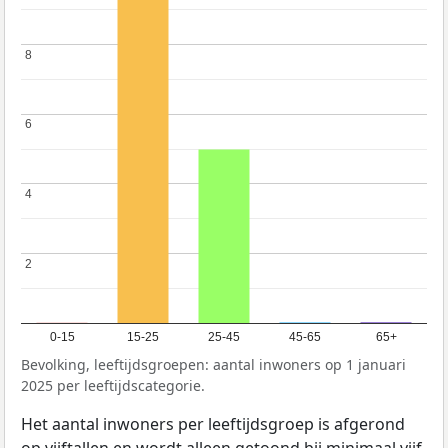
8
8
6
6
4
4
2
2
0-15
15-25
25-45
45-65
65+
Bevolking, leeftijdsgroepen: aantal inwoners op 1 januari
2025 per leeftijdscategorie.
Het aantal inwoners per leeftijdsgroep is afgerond
op vijftallen en wordt alleen getoond bij minimaal vijf