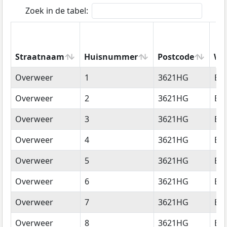
Zoek in de tabel:
Straatnaam
Huisnummer
Postcode
Wo
Straatnaam
Huisnummer
Postcode
Wo
Overweer
1
3621HG
Br
Overweer
2
3621HG
Br
Overweer
3
3621HG
Br
Overweer
4
3621HG
Br
Overweer
5
3621HG
Br
Overweer
6
3621HG
Br
Overweer
7
3621HG
Br
Overweer
8
3621HG
Br