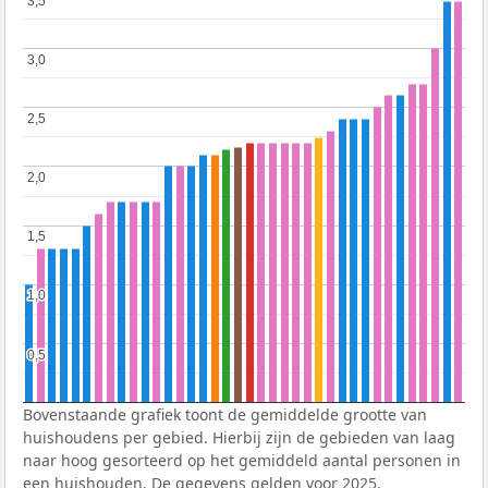
3,5
3,5
3,0
3,0
2,5
2,5
2,0
2,0
1,5
1,5
1,0
1,0
0,5
0,5
Bovenstaande grafiek toont de gemiddelde grootte van
huishoudens per gebied. Hierbij zijn de gebieden van laag
naar hoog gesorteerd op het gemiddeld aantal personen in
een huishouden. De gegevens gelden voor 2025.