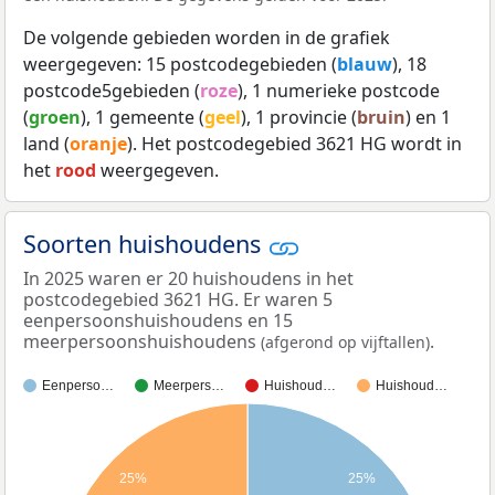
De volgende gebieden worden in de grafiek
weergegeven: 15 postcodegebieden (
blauw
), 18
postcode5gebieden (
roze
), 1 numerieke postcode
(
groen
), 1 gemeente (
geel
), 1 provincie (
bruin
) en 1
land (
oranje
). Het postcodegebied 3621 HG wordt in
het
rood
weergegeven.
Soorten huishoudens
In 2025 waren er 20 huishoudens in het
postcodegebied 3621 HG. Er waren 5
eenpersoonshuishoudens en 15
meerpersoonshuishoudens
.
(afgerond op vijftallen)
Eenperso…
Meerpers…
Huishoud…
Huishoud…
25%
25%