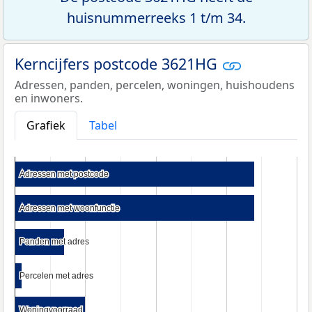
huisnummerreeks 1 t/m 34.
Kerncijfers postcode 3621HG
Adressen, panden, percelen, woningen, huishoudens
en inwoners.
Grafiek
Tabel
Adressen met postcode
Adressen met postcode
Adressen met woonfunctie
Adressen met woonfunctie
Panden met adres
Panden met adres
Percelen met adres
Percelen met adres
Woningvoorraad
Woningvoorraad