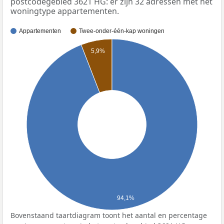
postcodegebied 3621 HG: er zijn 32 adressen met het
woningtype appartementen.
Appartementen
Twee-onder-één-kap woningen
5,9%
94,1%
Bovenstaand taartdiagram toont het aantal en percentage