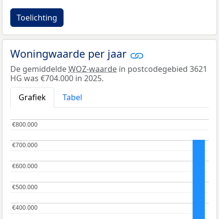
Toelichting
Woningwaarde per jaar
De gemiddelde
WOZ-waarde
in postcodegebied 3621
HG was €704.000 in 2025.
Grafiek
Tabel
€800.000
€800.000
€700.000
€700.000
€600.000
€600.000
€500.000
€500.000
€400.000
€400.000