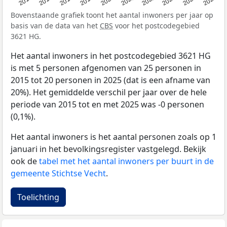
2015
2016
2017
2018
2019
2020
2021
2022
2023
2024
2025
Bovenstaande grafiek toont het aantal inwoners per jaar op
basis van de data van het
CBS
voor het postcodegebied
3621 HG.
Het aantal inwoners in het postcodegebied 3621 HG
is met 5 personen afgenomen van 25 personen in
2015 tot 20 personen in 2025 (dat is een afname van
20%). Het gemiddelde verschil per jaar over de hele
periode van 2015 tot en met 2025 was -0 personen
(0,1%).
Het aantal inwoners is het aantal personen zoals op 1
januari in het bevolkingsregister vastgelegd. Bekijk
ook de
tabel met het aantal inwoners per buurt in de
gemeente Stichtse Vecht
.
Toelichting