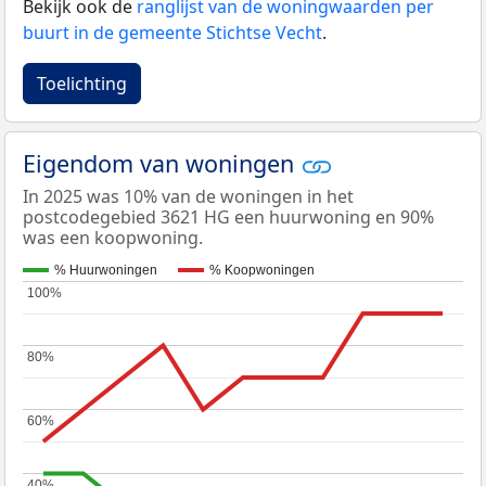
Bekijk ook de
ranglijst van de woningwaarden per
buurt in de gemeente Stichtse Vecht
.
Toelichting
Eigendom van woningen
In 2025 was 10% van de woningen in het
postcodegebied 3621 HG een huurwoning en 90%
was een koopwoning.
% Huurwoningen
% Koopwoningen
100%
100%
80%
80%
60%
60%
40%
40%