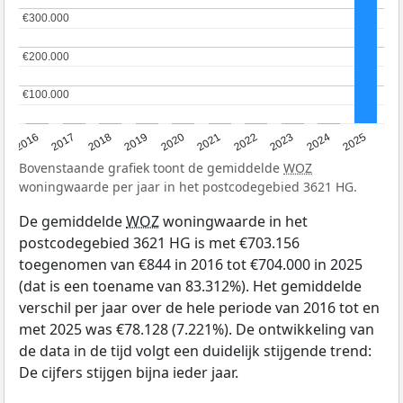
€300.000
€300.000
€200.000
€200.000
€100.000
€100.000
2016
2017
2018
2019
2020
2021
2022
2023
2024
2025
Bovenstaande grafiek toont de gemiddelde
WOZ
woningwaarde per jaar in het postcodegebied 3621 HG.
De gemiddelde
WOZ
woningwaarde in het
postcodegebied 3621 HG is met €703.156
toegenomen van €844 in 2016 tot €704.000 in 2025
(dat is een toename van 83.312%). Het gemiddelde
verschil per jaar over de hele periode van 2016 tot en
met 2025 was €78.128 (7.221%). De ontwikkeling van
de data in de tijd volgt een duidelijk stijgende trend:
De cijfers stijgen bijna ieder jaar.