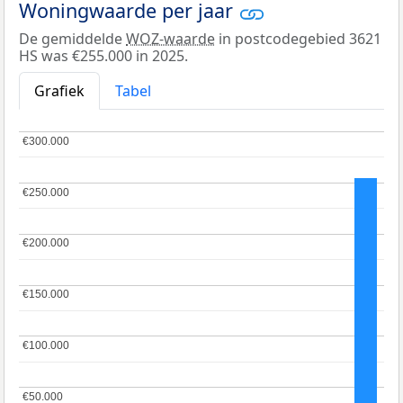
Woningwaarde per jaar
De gemiddelde
WOZ-waarde
in postcodegebied 3621
HS was €255.000 in 2025.
Grafiek
Tabel
€300.000
€300.000
€250.000
€250.000
€200.000
€200.000
€150.000
€150.000
€100.000
€100.000
€50.000
€50.000