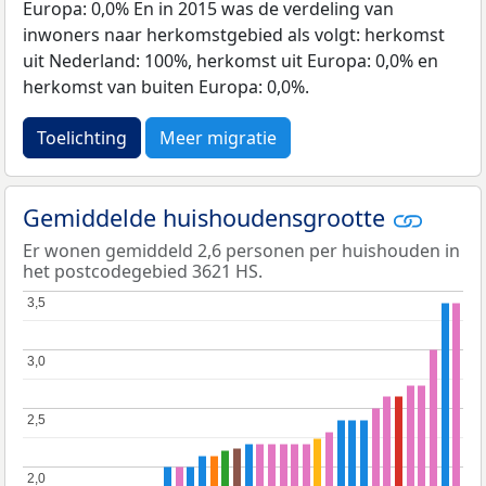
Europa: 0,0% En in 2015 was de verdeling van
inwoners naar herkomstgebied als volgt: herkomst
uit Nederland: 100%, herkomst uit Europa: 0,0% en
herkomst van buiten Europa: 0,0%.
Toelichting
Meer migratie
Gemiddelde huishoudensgrootte
Er wonen gemiddeld 2,6 personen per huishouden in
het postcodegebied 3621 HS.
3,5
3,5
3,0
3,0
2,5
2,5
2,0
2,0