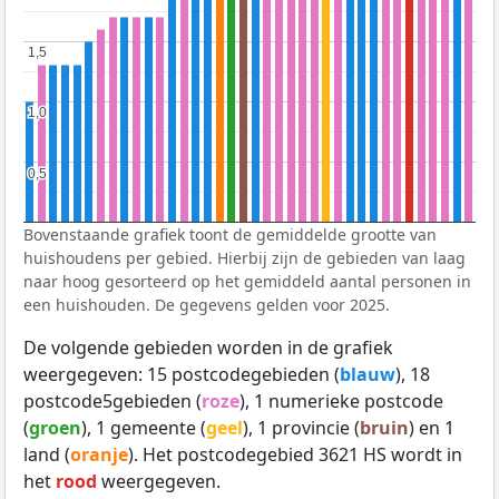
1,5
1,5
1,0
1,0
0,5
0,5
Bovenstaande grafiek toont de gemiddelde grootte van
huishoudens per gebied. Hierbij zijn de gebieden van laag
naar hoog gesorteerd op het gemiddeld aantal personen in
een huishouden. De gegevens gelden voor 2025.
De volgende gebieden worden in de grafiek
weergegeven: 15 postcodegebieden (
blauw
), 18
postcode5gebieden (
roze
), 1 numerieke postcode
(
groen
), 1 gemeente (
geel
), 1 provincie (
bruin
) en 1
land (
oranje
). Het postcodegebied 3621 HS wordt in
het
rood
weergegeven.