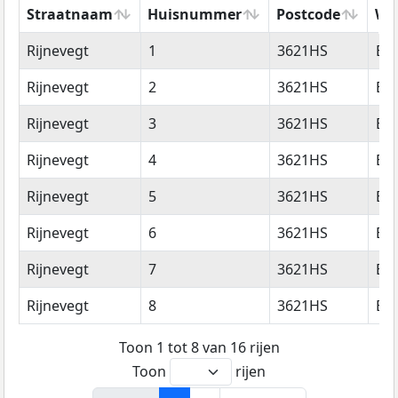
Straatnaam
Huisnummer
Postcode
Wo
Straatnaam
Huisnummer
Postcode
Wo
Rijnevegt
1
3621HS
Br
Rijnevegt
2
3621HS
Br
Rijnevegt
3
3621HS
Br
Rijnevegt
4
3621HS
Br
Rijnevegt
5
3621HS
Br
Rijnevegt
6
3621HS
Br
Rijnevegt
7
3621HS
Br
Rijnevegt
8
3621HS
Br
Toon 1 tot 8 van 16 rijen
Toon
rijen