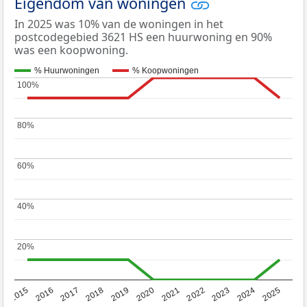
Eigendom van woningen
In 2025 was 10% van de woningen in het
postcodegebied 3621 HS een huurwoning en 90%
was een koopwoning.
% Huurwoningen
% Koopwoningen
100%
100%
80%
80%
60%
60%
40%
40%
20%
20%
2019
2022
2025
2017
2020
2023
2015
2018
2021
2024
2016