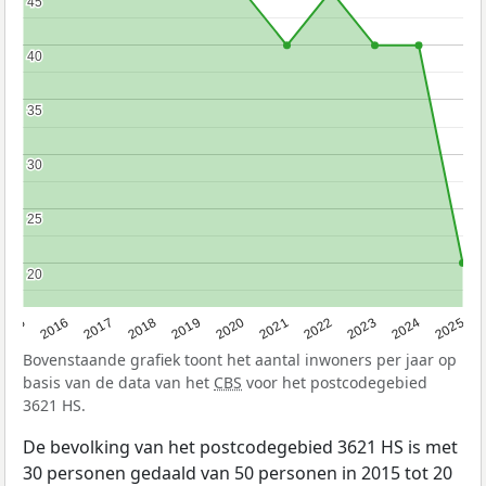
45
45
40
40
35
35
30
30
25
25
20
20
2015
2016
2017
2018
2019
2020
2021
2022
2023
2024
2025
Bovenstaande grafiek toont het aantal inwoners per jaar op
basis van de data van het
CBS
voor het postcodegebied
3621 HS.
De bevolking van het postcodegebied 3621 HS is met
30 personen gedaald van 50 personen in 2015 tot 20