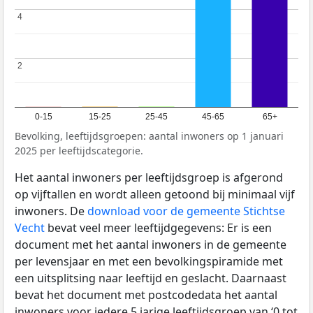
4
4
2
2
0-15
15-25
25-45
45-65
65+
Bevolking, leeftijdsgroepen: aantal inwoners op 1 januari
2025 per leeftijdscategorie.
Het aantal inwoners per leeftijdsgroep is afgerond
op vijftallen en wordt alleen getoond bij minimaal vijf
inwoners. De
download voor de gemeente Stichtse
Vecht
bevat veel meer leeftijdgegevens: Er is een
document met het aantal inwoners in de gemeente
per levensjaar en met een bevolkingspiramide met
een uitsplitsing naar leeftijd en geslacht. Daarnaast
bevat het document met postcodedata het aantal
inwoners voor iedere 5 jarige leeftijdsgroep van ‘0 tot