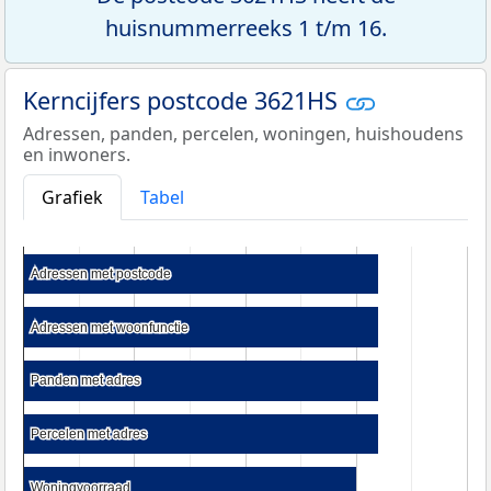
huisnummerreeks 1 t/m 16.
Kerncijfers postcode 3621HS
Adressen, panden, percelen, woningen, huishoudens
en inwoners.
Grafiek
Tabel
Adressen met postcode
Adressen met postcode
Adressen met woonfunctie
Adressen met woonfunctie
Panden met adres
Panden met adres
Percelen met adres
Percelen met adres
Woningvoorraad
Woningvoorraad