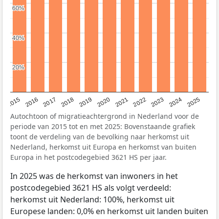
60%
60%
40%
40%
20%
20%
2019
2022
2017
2025
2020
2015
2023
2018
2021
2016
2024
Autochtoon of migratieachtergrond in Nederland voor de
periode van 2015 tot en met 2025: Bovenstaande grafiek
toont de verdeling van de bevolking naar herkomst uit
Nederland, herkomst uit Europa en herkomst van buiten
Europa in het postcodegebied 3621 HS per jaar.
In 2025 was de herkomst van inwoners in het
postcodegebied 3621 HS als volgt verdeeld:
herkomst uit Nederland: 100%, herkomst uit
Europese landen: 0,0% en herkomst uit landen buiten