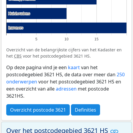
Huishoudens
Huishoudens
Inwoners
Inwoners
5
10
15
Overzicht van de belangrijkste cijfers van het Kadaster en
het
CBS
voor het postcodegebied 3621 HS.
Op deze pagina vind je een
kaart
van het
postcodegebied 3621 HS, de data over meer dan
250
onderwerpen
voor het postcodegebied 3621 HS en
een overzicht van alle
adressen
met postcode
3621HS.
Overzicht postcode 3621
Definities
Over het postcodegebied 3621 HS