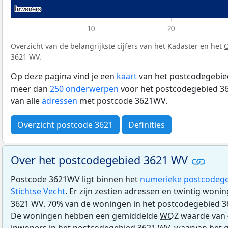
Inwoners
Inwoners
10
20
Overzicht van de belangrijkste cijfers van het Kadaster en het
3621 WV.
Op deze pagina vind je een
kaart
van het postcodegebied
meer dan
250 onderwerpen
voor het postcodegebied 36
van alle
adressen
met postcode 3621WV.
Overzicht postcode 3621
Definities
Over het postcodegebied 3621 WV
Postcode 3621WV ligt binnen het
numerieke postcodege
Stichtse Vecht
. Er zijn zestien adressen en twintig won
3621 WV. 70% van de woningen in het postcodegebied 3
De woningen hebben een gemiddelde
WOZ
waarde van 
inwoners in het postcodegebied 3621 WV, waarvan het g