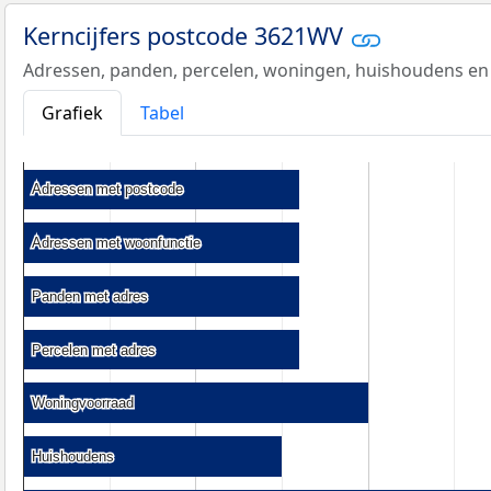
Kerncijfers postcode 3621WV
Adressen, panden, percelen, woningen, huishoudens en
Grafiek
Tabel
Adressen met postcode
Adressen met postcode
Adressen met woonfunctie
Adressen met woonfunctie
Panden met adres
Panden met adres
Percelen met adres
Percelen met adres
Woningvoorraad
Woningvoorraad
Huishoudens
Huishoudens