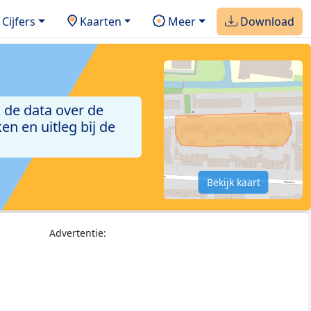
Cijfers
Kaarten
Meer
Download
 de data over de
n en uitleg bij de
Bekijk kaart
Advertentie: