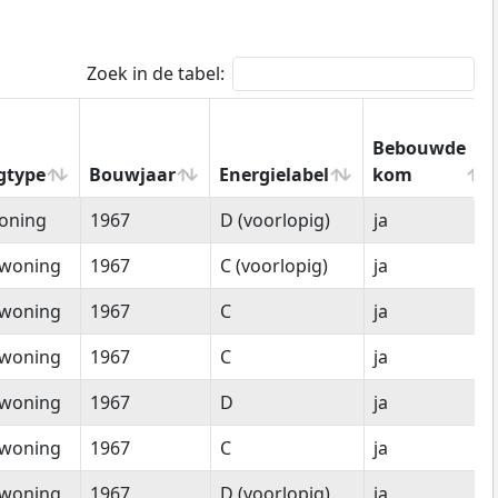
Zoek in de tabel:
Bebouwde
gtype
Bouwjaar
Energielabel
kom
gtype
Bouwjaar
Energielabel
Bebouwde
oning
1967
D (voorlopig)
ja
kom
woning
1967
C (voorlopig)
ja
woning
1967
C
ja
woning
1967
C
ja
woning
1967
D
ja
woning
1967
C
ja
woning
1967
D (voorlopig)
ja