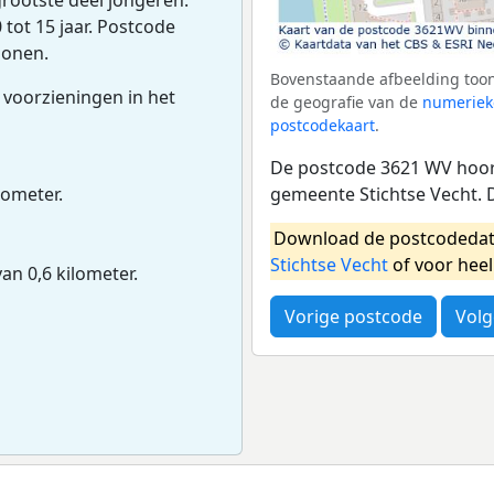
tot 15 jaar. Postcode
sonen.
Bovenstaande afbeelding toon
 voorzieningen in het
de geografie van de
numeriek
postcodekaart
.
De postcode 3621 WV hoort
gemeente Stichtse Vecht. 
lometer.
Download de postcodedat
Stichtse Vecht
of voor hee
van 0,6 kilometer.
Vorige postcode
Volg