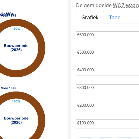
De gemiddelde
WOZ-waar
Grafiek
Tabel
€600.000
€600.000
€500.000
€500.000
€400.000
€400.000
€300.000
€300.000
€200.000
€200.000
€100.000
€100.000