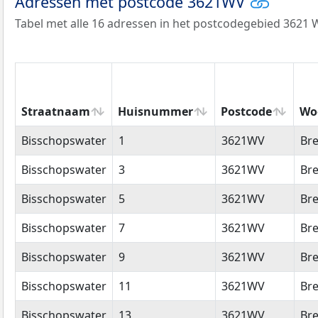
Adressen met postcode 3621WV
Tabel met alle 16 adressen in het postcodegebied 3621 
Straatnaam
Huisnummer
Postcode
Wo
Straatnaam
Huisnummer
Postcode
Wo
Bisschopswater
1
3621WV
Br
Bisschopswater
3
3621WV
Br
Bisschopswater
5
3621WV
Br
Bisschopswater
7
3621WV
Br
Bisschopswater
9
3621WV
Br
Bisschopswater
11
3621WV
Br
Bisschopswater
13
3621WV
Br