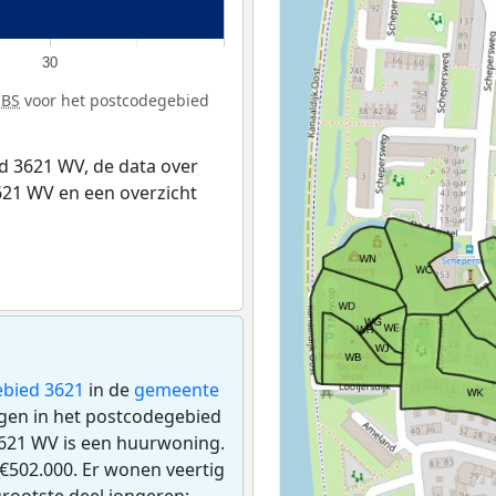
30
CBS
voor het postcodegebied
 3621 WV, de data over
21 WV en een overzicht
bied 3621
in de
gemeente
ingen in het postcodegebied
621 WV is een huurwoning.
€502.000. Er wonen veertig
rootste deel jongeren: