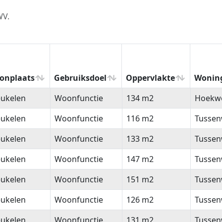
WV.
onplaats
Gebruiksdoel
Oppervlakte
Wonin
onplaats
Gebruiksdoel
Oppervlakte
Wonin
eukelen
Woonfunctie
134 m2
Hoekw
eukelen
Woonfunctie
116 m2
Tussen
eukelen
Woonfunctie
133 m2
Tussen
eukelen
Woonfunctie
147 m2
Tussen
eukelen
Woonfunctie
151 m2
Tussen
eukelen
Woonfunctie
126 m2
Tussen
eukelen
Woonfunctie
131 m2
Tussen