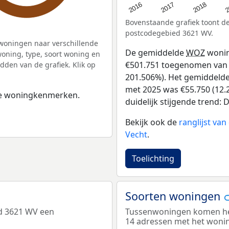
2
2016
2018
2017
Bovenstaande grafiek toont 
postcodegebied 3621 WV.
woningen naar verschillende
De gemiddelde
WOZ
wonin
ning, type, soort woning en
€501.751 toegenomen van €2
dden van de grafiek. Klik op
201.506%). Het gemiddelde 
met 2025 was €55.750 (12.2
 de woningkenmerken.
duidelijk stijgende trend: D
Bekijk ook de
ranglijst va
Vecht
.
Toelichting
Soorten woningen
d 3621 WV een
Tussenwoningen komen het
14 adressen met het woni