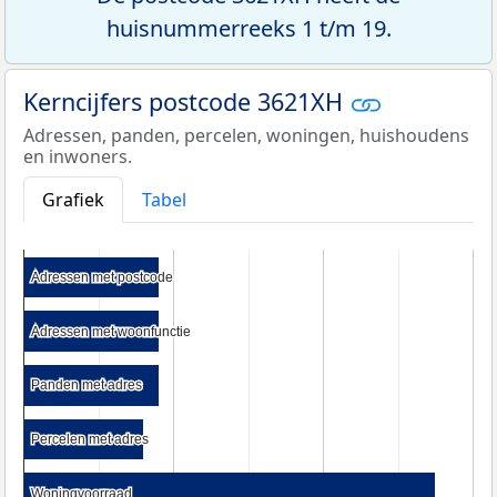
huisnummerreeks 1 t/m 19.
Kerncijfers postcode 3621XH
Adressen, panden, percelen, woningen, huishoudens
en inwoners.
Grafiek
Tabel
Adressen met postcode
Adressen met postcode
Adressen met woonfunctie
Adressen met woonfunctie
Panden met adres
Panden met adres
Percelen met adres
Percelen met adres
Woningvoorraad
Woningvoorraad