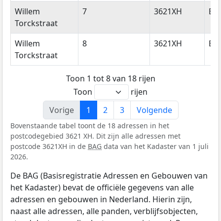
Willem
7
3621XH
Br
Torckstraat
Willem
8
3621XH
Br
Torckstraat
Toon 1 tot 8 van 18 rijen
Toon
rijen
Vorige
1
2
3
Volgende
Bovenstaande tabel toont de 18 adressen in het
postcodegebied 3621 XH. Dit zijn alle adressen met
postcode 3621XH in de
BAG
data van het Kadaster van 1 juli
2026.
De BAG (Basisregistratie Adressen en Gebouwen van
het Kadaster) bevat de officiële gegevens van alle
adressen en gebouwen in Nederland. Hierin zijn,
naast alle adressen, alle panden, verblijfsobjecten,