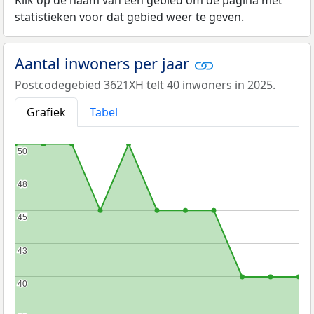
statistieken voor dat gebied weer te geven.
Aantal inwoners per jaar
Postcodegebied 3621XH telt 40 inwoners in 2025.
Grafiek
Tabel
50
50
48
48
45
45
43
43
40
40