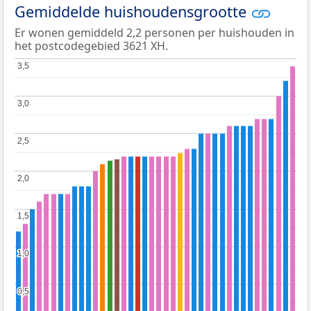
Gemiddelde huishoudensgrootte
Er wonen gemiddeld 2,2 personen per huishouden in
het postcodegebied 3621 XH.
3,5
3,5
3,0
3,0
2,5
2,5
2,0
2,0
1,5
1,5
1,0
1,0
0,5
0,5