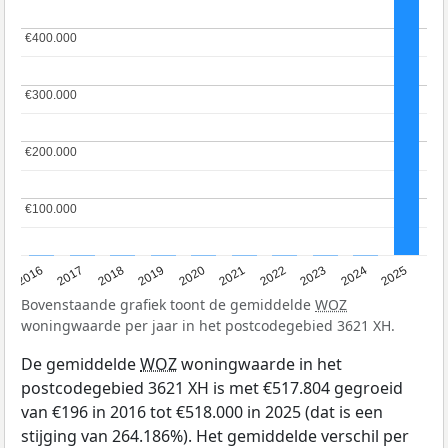
€400.000
€400.000
€300.000
€300.000
€200.000
€200.000
€100.000
€100.000
2016
2017
2018
2019
2020
2021
2022
2023
2024
2025
Bovenstaande grafiek toont de gemiddelde
WOZ
woningwaarde per jaar in het postcodegebied 3621 XH.
De gemiddelde
WOZ
woningwaarde in het
postcodegebied 3621 XH is met €517.804 gegroeid
van €196 in 2016 tot €518.000 in 2025 (dat is een
stijging van 264.186%). Het gemiddelde verschil per