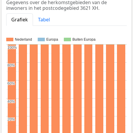
Gegevens over de herkomstgebieden van de
inwoners in het postcodegebied 3621 XH.
Grafiek
Tabel
Nederland
Europa
Buiten Europa
100%
100%
80%
80%
60%
60%
40%
40%
20%
20%