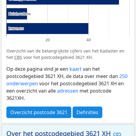
Huishoudens
Huishoudens
Inwoners
Inwoners
20
40
Overzicht van de belangrijkste cijfers van het Kadaster en
het
CBS
voor het postcodegebied 3621 XH.
Op deze pagina vind je een
kaart
van het
postcodegebied 3621 XH, de data over meer dan
250
onderwerpen
voor het postcodegebied 3621 XH en
een overzicht van alle
adressen
met postcode
3621XH.
Overzicht postcode 3621
Definities
Over het postcodegebied 3621 XH