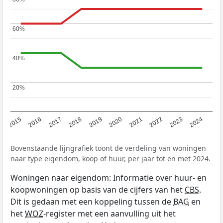
60%
60%
40%
40%
20%
20%
2015
2016
2017
2018
2019
2020
2021
2022
2023
2024
Bovenstaande lijngrafiek toont de verdeling van woningen
naar type eigendom, koop of huur, per jaar tot en met 2024.
Woningen naar eigendom: Informatie over huur- en
koopwoningen op basis van de cijfers van het
CBS
.
Dit is gedaan met een koppeling tussen de
BAG
en
het
WOZ
-register met een aanvulling uit het