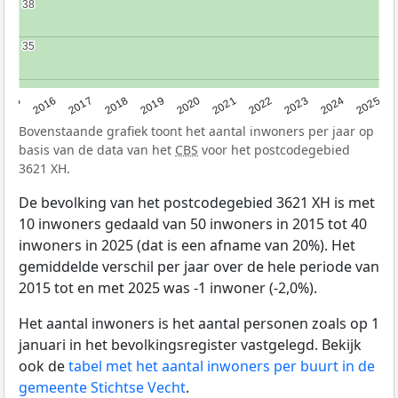
38
38
35
35
2015
2016
2017
2018
2019
2020
2021
2022
2023
2024
2025
Bovenstaande grafiek toont het aantal inwoners per jaar op
basis van de data van het
CBS
voor het postcodegebied
3621 XH.
De bevolking van het postcodegebied 3621 XH is met
10 inwoners gedaald van 50 inwoners in 2015 tot 40
inwoners in 2025 (dat is een afname van 20%). Het
gemiddelde verschil per jaar over de hele periode van
2015 tot en met 2025 was -1 inwoner (-2,0%).
Het aantal inwoners is het aantal personen zoals op 1
januari in het bevolkingsregister vastgelegd. Bekijk
ook de
tabel met het aantal inwoners per buurt in de
gemeente Stichtse Vecht
.