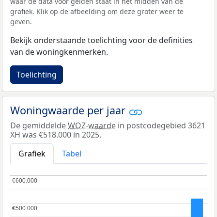
waar de data voor gelden staat in het midden van de
grafiek. Klik op de afbeelding om deze groter weer te
geven.
Bekijk onderstaande toelichting voor de definities
van de woningkenmerken.
Toelichting
Woningwaarde per jaar
De gemiddelde
WOZ-waarde
in postcodegebied 3621
XH was €518.000 in 2025.
Grafiek
Tabel
€600.000
€600.000
€500.000
€500.000