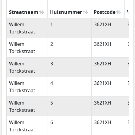
Straatnaam
Huisnummer
Postcode
Wo
Straatnaam
Huisnummer
Postcode
Wo
Willem
1
3621XH
Br
Torckstraat
Willem
2
3621XH
Br
Torckstraat
Willem
3
3621XH
Br
Torckstraat
Willem
4
3621XH
Br
Torckstraat
Willem
5
3621XH
Br
Torckstraat
Willem
6
3621XH
Br
Torckstraat