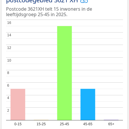
Postcode 3621XH telt 15 inwoners in de
leeftijdsgroep 25-45 in 2025.
16
16
14
14
12
12
10
10
8
8
6
6
4
4
2
2
0-15
15-25
25-45
45-65
65+