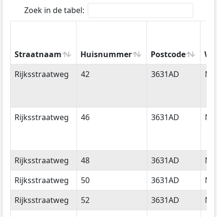
Zoek in de tabel:
Straatnaam
Huisnummer
Postcode
Wo
Straatnaam
Huisnummer
Postcode
Wo
Rijksstraatweg
42
3631AD
Nie
Rijksstraatweg
46
3631AD
Nie
Rijksstraatweg
48
3631AD
Nie
Rijksstraatweg
50
3631AD
Nie
Rijksstraatweg
52
3631AD
Nie