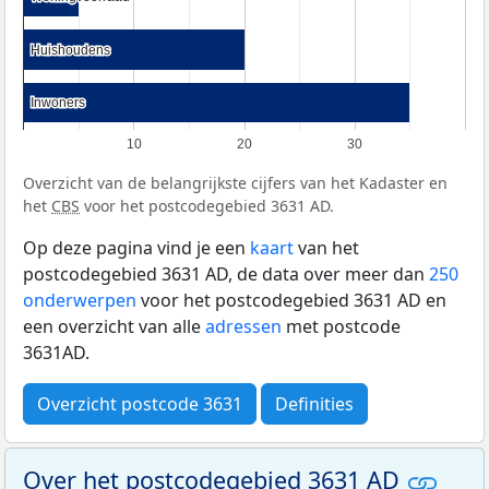
Huishoudens
Huishoudens
Inwoners
Inwoners
10
20
30
Overzicht van de belangrijkste cijfers van het Kadaster en
het
CBS
voor het postcodegebied 3631 AD.
Op deze pagina vind je een
kaart
van het
postcodegebied 3631 AD, de data over meer dan
250
onderwerpen
voor het postcodegebied 3631 AD en
een overzicht van alle
adressen
met postcode
3631AD.
Overzicht postcode 3631
Definities
Over het postcodegebied 3631 AD