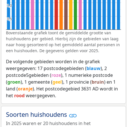
1,0
1,0
0,5
0,5
Bovenstaande grafiek toont de gemiddelde grootte van
huishoudens per gebied. Hierbij zijn de gebieden van laag
naar hoog gesorteerd op het gemiddeld aantal personen in
een huishouden. De gegevens gelden voor 2025.
De volgende gebieden worden in de grafiek
weergegeven: 17 postcodegebieden (
blauw
), 2
postcode5gebieden (
roze
), 1 numerieke postcode
(
groen
), 1 gemeente (
geel
), 1 provincie (
bruin
) en 1
land (
oranje
). Het postcodegebied 3631 AD wordt in
het
rood
weergegeven.
Soorten huishoudens
In 2025 waren er 20 huishoudens in het