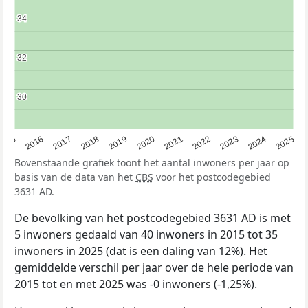
34
34
32
32
30
30
2015
2016
2017
2018
2019
2020
2021
2022
2023
2024
2025
Bovenstaande grafiek toont het aantal inwoners per jaar op
basis van de data van het
CBS
voor het postcodegebied
3631 AD.
De bevolking van het postcodegebied 3631 AD is met
5 inwoners gedaald van 40 inwoners in 2015 tot 35
inwoners in 2025 (dat is een daling van 12%). Het
gemiddelde verschil per jaar over de hele periode van
2015 tot en met 2025 was -0 inwoners (-1,25%).