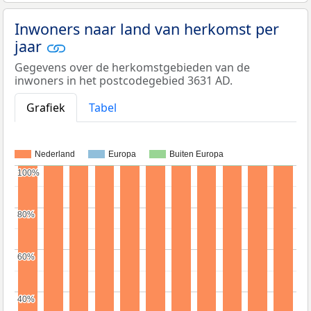
Inwoners naar land van herkomst per
jaar
Gegevens over de herkomstgebieden van de
inwoners in het postcodegebied 3631 AD.
Grafiek
Tabel
Nederland
Europa
Buiten Europa
100%
100%
80%
80%
60%
60%
40%
40%