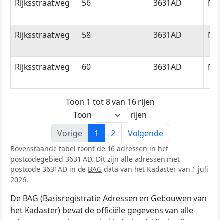
Rijksstraatweg
56
3631AD
Nie
Rijksstraatweg
58
3631AD
Nie
Rijksstraatweg
60
3631AD
Nie
Toon 1 tot 8 van 16 rijen
Toon
rijen
Vorige
1
2
Volgende
Bovenstaande tabel toont de 16 adressen in het
postcodegebied 3631 AD. Dit zijn alle adressen met
postcode 3631AD in de
BAG
data van het Kadaster van 1 juli
2026.
De BAG (Basisregistratie Adressen en Gebouwen van
het Kadaster) bevat de officiële gegevens van alle