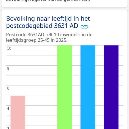
Bevolking naar leeftijd in het
postcodegebied 3631 AD
Postcode 3631AD telt 10 inwoners in de
leeftijdsgroep 25-45 in 2025.
10
10
8
8
6
6
4
4
2
2