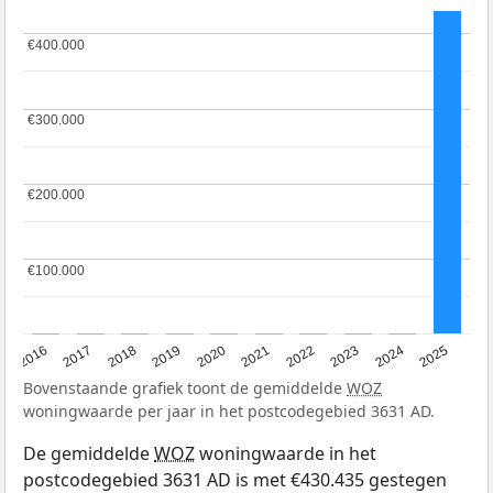
€400.000
€400.000
€300.000
€300.000
€200.000
€200.000
€100.000
€100.000
2016
2017
2018
2019
2020
2021
2022
2023
2024
2025
Bovenstaande grafiek toont de gemiddelde
WOZ
woningwaarde per jaar in het postcodegebied 3631 AD.
De gemiddelde
WOZ
woningwaarde in het
postcodegebied 3631 AD is met €430.435 gestegen