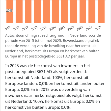
20%
20%
2019
2022
2017
2025
2020
2015
2023
2018
2021
2016
2024
Autochtoon of migratieachtergrond in Nederland voor de
periode van 2015 tot en met 2025: Bovenstaande grafiek
toont de verdeling van de bevolking naar herkomst uit
Nederland, herkomst uit Europa en herkomst van buiten
Europa in het postcodegebied 3631 AD per jaar.
In 2025 was de herkomst van inwoners in het
postcodegebied 3631 AD als volgt verdeeld:
herkomst uit Nederland: 100%, herkomst uit
Europese landen: 0,0% en herkomst uit landen buiten
Europa: 0,0% En in 2015 was de verdeling van
inwoners naar herkomstgebied als volgt: herkomst
uit Nederland: 100%, herkomst uit Europa: 0,0% en
herkomst van buiten Europa: 0,0%.