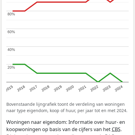
80%
80%
60%
60%
40%
40%
20%
20%
2015
2016
2017
2018
2019
2020
2021
2022
2023
2024
Bovenstaande lijngrafiek toont de verdeling van woningen
naar type eigendom, koop of huur, per jaar tot en met 2024.
Woningen naar eigendom: Informatie over huur- en
koopwoningen op basis van de cijfers van het
CBS
.