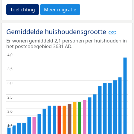
Toelichting
Meer migratie
Gemiddelde huishoudensgrootte
Er wonen gemiddeld 2,1 personen per huishouden in
het postcodegebied 3631 AD.
4,0
4,0
3,5
3,5
3,0
3,0
2,5
2,5
2,0
2,0
1,5
1,5