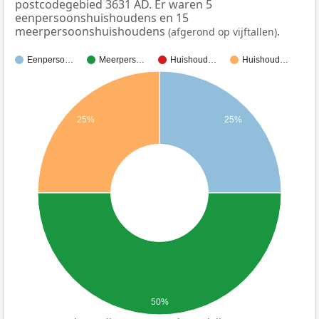
postcodegebied 3631 AD. Er waren 5
eenpersoonshuishoudens en 15
meerpersoonshuishoudens
.
(afgerond op vijftallen)
Eenperso…
Meerpers…
Huishoud…
Huishoud…
25%
25%
50%