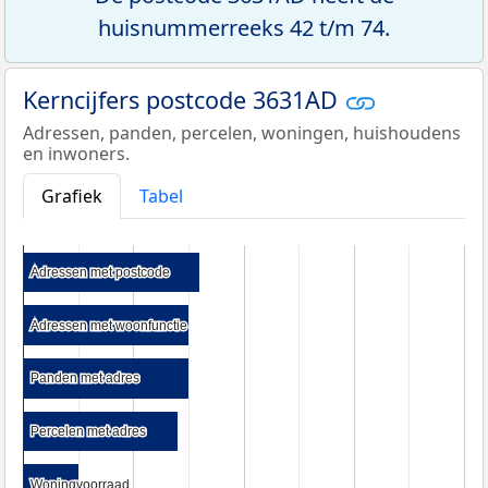
huisnummerreeks 42 t/m 74.
Kerncijfers postcode 3631AD
Adressen, panden, percelen, woningen, huishoudens
en inwoners.
Grafiek
Tabel
Adressen met postcode
Adressen met postcode
Adressen met woonfunctie
Adressen met woonfunctie
Panden met adres
Panden met adres
Percelen met adres
Percelen met adres
Woningvoorraad
Woningvoorraad