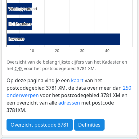
Woningvoorraad
Woningvoorraad
Huishoudens
Huishoudens
Inwoners
Inwoners
10
20
30
40
Overzicht van de belangrijkste cijfers van het Kadaster en
het
CBS
voor het postcodegebied 3781 XM.
Op deze pagina vind je een
kaart
van het
postcodegebied 3781 XM, de data over meer dan
250
onderwerpen
voor het postcodegebied 3781 XM en
een overzicht van alle
adressen
met postcode
3781XM.
Overzicht postcode 3781
Definities