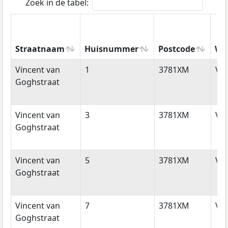
Zoek in de tabel:
Straatnaam
Huisnummer
Postcode
Wo
Straatnaam
Huisnummer
Postcode
Wo
Vincent van
1
3781XM
Vo
Goghstraat
Vincent van
3
3781XM
Vo
Goghstraat
Vincent van
5
3781XM
Vo
Goghstraat
Vincent van
7
3781XM
Vo
Goghstraat