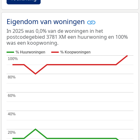
Eigendom van woningen
In 2025 was 0,0% van de woningen in het
postcodegebied 3781 XM een huurwoning en 100%
was een koopwoning.
% Huurwoningen
% Koopwoningen
100%
100%
80%
80%
60%
60%
40%
40%
20%
20%