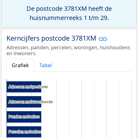
De postcode 3781XM heeft de
huisnummerreeks 1 t/m 29.
Kerncijfers postcode 3781XM
Adressen, panden, percelen, woningen, huishoudens
en inwoners.
Grafiek
Tabel
Adressen met postcode
Adressen met postcode
Adressen met woonfunctie
Adressen met woonfunctie
Panden met adres
Panden met adres
Percelen met adres
Percelen met adres