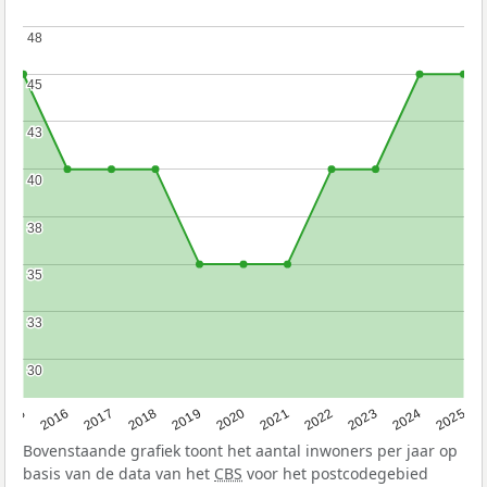
48
48
45
45
43
43
40
40
38
38
35
35
33
33
30
30
2015
2016
2017
2018
2019
2020
2021
2022
2023
2024
2025
Bovenstaande grafiek toont het aantal inwoners per jaar op
basis van de data van het
CBS
voor het postcodegebied