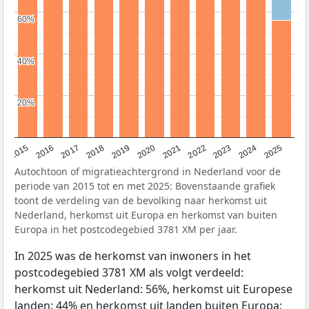
60%
60%
40%
40%
20%
20%
2019
2022
2017
2025
2020
2015
2023
2018
2021
2016
2024
Autochtoon of migratieachtergrond in Nederland voor de
periode van 2015 tot en met 2025: Bovenstaande grafiek
toont de verdeling van de bevolking naar herkomst uit
Nederland, herkomst uit Europa en herkomst van buiten
Europa in het postcodegebied 3781 XM per jaar.
In 2025 was de herkomst van inwoners in het
postcodegebied 3781 XM als volgt verdeeld:
herkomst uit Nederland: 56%, herkomst uit Europese
landen: 44% en herkomst uit landen buiten Europa: