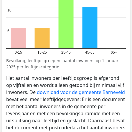
10
10
5
5
0-15
15-25
25-45
45-65
65+
Bevolking, leeftijdsgroepen: aantal inwoners op 1 januari
2025 per leeftijdscategorie.
Het aantal inwoners per leeftijdsgroep is afgerond
op vijftallen en wordt alleen getoond bij minimaal vijf
inwoners. De
download voor de gemeente Barneveld
bevat veel meer leeftijdgegevens: Er is een document
met het aantal inwoners in de gemeente per
levensjaar en met een bevolkingspiramide met een
uitsplitsing naar leeftijd en geslacht. Daarnaast bevat
het document met postcodedata het aantal inwoners