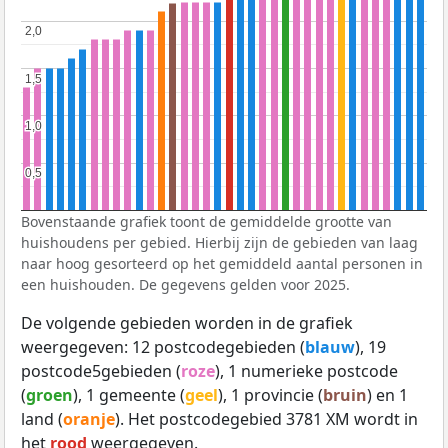
2,0
2,0
1,5
1,5
1,0
1,0
0,5
0,5
Bovenstaande grafiek toont de gemiddelde grootte van
huishoudens per gebied. Hierbij zijn de gebieden van laag
naar hoog gesorteerd op het gemiddeld aantal personen in
een huishouden. De gegevens gelden voor 2025.
De volgende gebieden worden in de grafiek
weergegeven: 12 postcodegebieden (
blauw
), 19
postcode5gebieden (
roze
), 1 numerieke postcode
(
groen
), 1 gemeente (
geel
), 1 provincie (
bruin
) en 1
land (
oranje
). Het postcodegebied 3781 XM wordt in
het
rood
weergegeven.