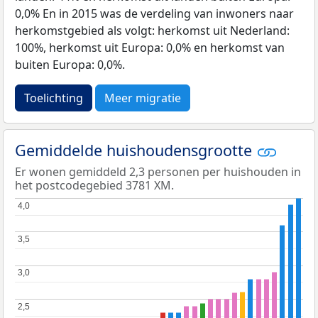
0,0% En in 2015 was de verdeling van inwoners naar
herkomstgebied als volgt: herkomst uit Nederland:
100%, herkomst uit Europa: 0,0% en herkomst van
buiten Europa: 0,0%.
Toelichting
Meer migratie
Gemiddelde huishoudensgrootte
Er wonen gemiddeld 2,3 personen per huishouden in
het postcodegebied 3781 XM.
4,0
4,0
3,5
3,5
3,0
3,0
2,5
2,5