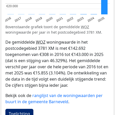
€20.000
€20.000
2016
2017
2018
2019
2020
2021
2022
2023
2024
2025
Bovenstaande grafiek toont de gemiddelde
WOZ
woningwaarde per jaar in het postcodegebied 3781 XM.
De gemiddelde
WOZ
woningwaarde in het
postcodegebied 3781 XM is met €142.692
toegenomen van €308 in 2016 tot €143.000 in 2025
(dat is een stijging van 46.329%). Het gemiddelde
verschil per jaar over de hele periode van 2016 tot en
met 2025 was €15.855 (3.104%). De ontwikkeling van
de data in de tijd volgt een duidelijk stijgende trend:
De cijfers stijgen bijna ieder jaar.
Bekijk ook de
ranglijst van de woningwaarden per
buurt in de gemeente Barneveld
.
Toelichting