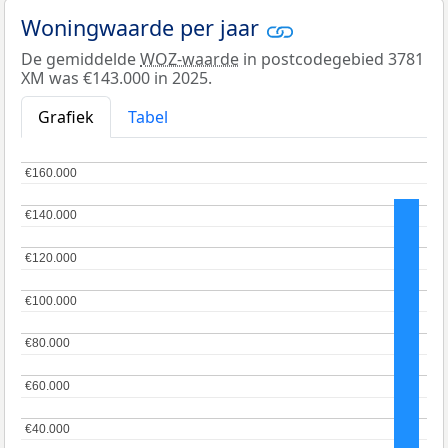
Woningwaarde per jaar
De gemiddelde
WOZ-waarde
in postcodegebied 3781
XM was €143.000 in 2025.
Grafiek
Tabel
€160.000
€160.000
€140.000
€140.000
€120.000
€120.000
€100.000
€100.000
€80.000
€80.000
€60.000
€60.000
€40.000
€40.000