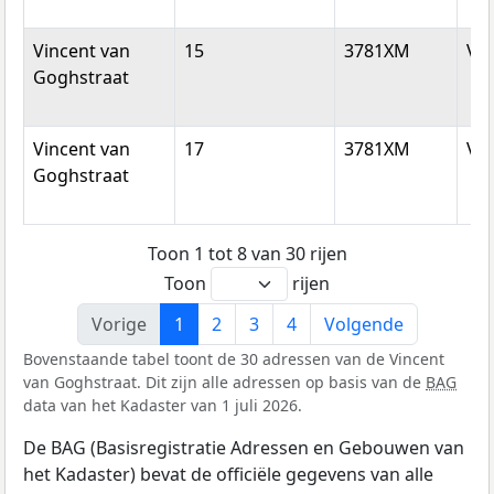
Vincent van
15
3781XM
Vo
Goghstraat
Vincent van
17
3781XM
Vo
Goghstraat
Toon 1 tot 8 van 30 rijen
Toon
rijen
Vorige
1
2
3
4
Volgende
Bovenstaande tabel toont de 30 adressen van de Vincent
van Goghstraat. Dit zijn alle adressen op basis van de
BAG
data van het Kadaster van 1 juli 2026.
De BAG (Basisregistratie Adressen en Gebouwen van
het Kadaster) bevat de officiële gegevens van alle