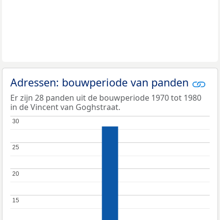
Adressen: bouwperiode van panden
Er zijn 28 panden uit de bouwperiode 1970 tot 1980
in de Vincent van Goghstraat.
30
30
25
25
20
20
15
15