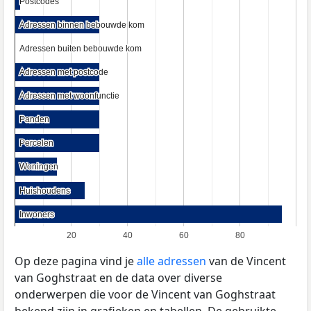
Postcodes
Postcodes
Adressen binnen bebouwde kom
Adressen binnen bebouwde kom
Adressen buiten bebouwde kom
Adressen buiten bebouwde kom
Adressen met postcode
Adressen met postcode
Adressen met woonfunctie
Adressen met woonfunctie
Panden
Panden
Percelen
Percelen
Woningen
Woningen
Huishoudens
Huishoudens
Inwoners
Inwoners
20
40
60
80
Op deze pagina vind je
alle adressen
van de Vincent
van Goghstraat en de data over diverse
onderwerpen die voor de Vincent van Goghstraat
bekend zijn in grafieken en tabellen. De gebruikte