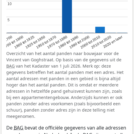
10
10
5
5
1950 tot 1970
1990 tot 2000
1900 tot 1925
2020 en later
1970 tot 1980
oor 1700
2000 tot 2010
1925 tot 1950
1980 tot 1990
1700 tot 1900
2010 tot 2020
Overzicht van het aantal panden naar bouwjaar voor de
Vincent van Goghstraat. Op basis van de gegevens uit de
BAG
van het Kadaster van 1 juli 2026. Merk op: deze
gegevens betreffen het aantal panden met een adres. Het
aantal adressen met panden in een gebied is bijna altijd
hoger dan het aantal panden. Dit is omdat er meerdere
adressen in hetzelfde pand gehuisvest kunnen zijn, zoals
bij een appartementengebouw. Anderzijds kunnen er ook
panden zonder adres voorkomen (zoals bijvoorbeeld een
schuur), panden zonder adres zijn in deze telling niet
meegenomen.
De
BAG
bevat de officiële gegevens van alle adressen