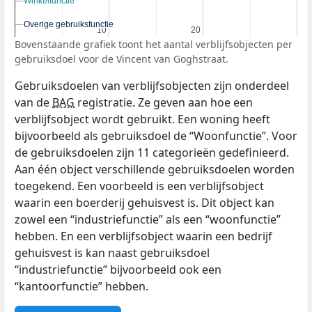
Winkelfunctie
Winkelfunctie
Overige gebruiksfunctie
Overige gebruiksfunctie
10
10
20
20
Bovenstaande grafiek toont het aantal verblijfsobjecten per
gebruiksdoel voor de Vincent van Goghstraat.
Gebruiksdoelen van verblijfsobjecten zijn onderdeel
van de
BAG
registratie. Ze geven aan hoe een
verblijfsobject wordt gebruikt. Een woning heeft
bijvoorbeeld als gebruiksdoel de “Woonfunctie”. Voor
de gebruiksdoelen zijn 11 categorieën gedefinieerd.
Aan één object verschillende gebruiksdoelen worden
toegekend. Een voorbeeld is een verblijfsobject
waarin een boerderij gehuisvest is. Dit object kan
zowel een “industriefunctie” als een “woonfunctie”
hebben. En een verblijfsobject waarin een bedrijf
gehuisvest is kan naast gebruiksdoel
“industriefunctie” bijvoorbeeld ook een
“kantoorfunctie” hebben.