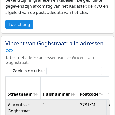
gegevens zijn afkomstig van het Kadaster, de
RVO
en
afgeleid van de postcodedata van het
CBS
.
Toelichting
Vincent van Goghstraat: alle adressen
Tabel met alle 30 adressen van de Vincent van
Goghstraat.
Zoek in de tabel:
Straatnaam
Huisnummer
Postcode
Wo
Straatnaam
Huisnummer
Postcode
Wo
Vincent van
1
3781XM
Vo
Goghstraat