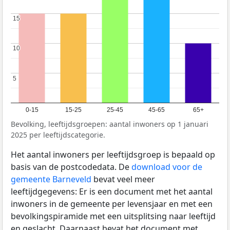
15
15
10
10
5
5
0-15
15-25
25-45
45-65
65+
Bevolking, leeftijdsgroepen: aantal inwoners op 1 januari
2025 per leeftijdscategorie.
Het aantal inwoners per leeftijdsgroep is bepaald op
basis van de postcodedata. De
download voor de
gemeente Barneveld
bevat veel meer
leeftijdgegevens: Er is een document met het aantal
inwoners in de gemeente per levensjaar en met een
bevolkingspiramide met een uitsplitsing naar leeftijd
en geslacht. Daarnaast bevat het document met