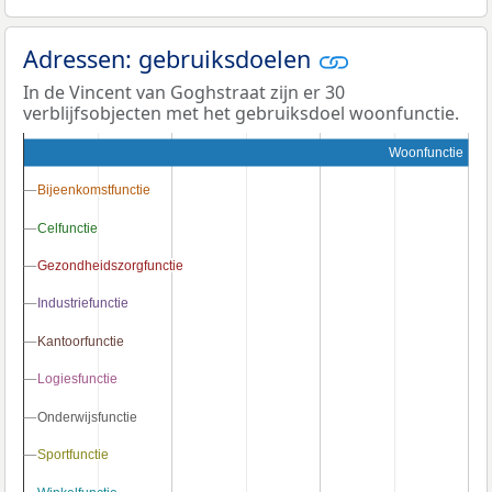
Adressen: gebruiksdoelen
In de Vincent van Goghstraat zijn er 30
verblijfsobjecten met het gebruiksdoel woonfunctie.
Woonfunctie
Bijeenkomstfunctie
Bijeenkomstfunctie
Celfunctie
Celfunctie
Gezondheidszorgfunctie
Gezondheidszorgfunctie
Industriefunctie
Industriefunctie
Kantoorfunctie
Kantoorfunctie
Logiesfunctie
Logiesfunctie
Onderwijsfunctie
Onderwijsfunctie
Sportfunctie
Sportfunctie