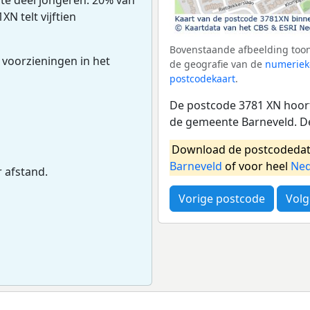
N telt vijftien
Bovenstaande afbeelding toon
 voorzieningen in het
de geografie van de
numeriek
postcodekaart
.
De postcode 3781 XN hoort
de gemeente Barneveld. D
Download de postcodedat
Barneveld
of voor heel
Ned
r afstand.
Vorige postcode
Volg