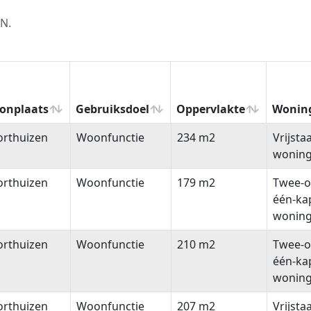
XN.
onplaats
Gebruiksdoel
Oppervlakte
Wonin
onplaats
Gebruiksdoel
Oppervlakte
Wonin
orthuizen
Woonfunctie
234 m2
Vrijsta
wonin
orthuizen
Woonfunctie
179 m2
Twee-o
één-ka
wonin
orthuizen
Woonfunctie
210 m2
Twee-o
één-ka
wonin
orthuizen
Woonfunctie
207 m2
Vrijsta