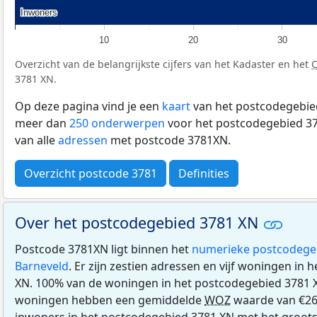
Inwoners
Inwoners
10
20
30
Overzicht van de belangrijkste cijfers van het Kadaster en het
3781 XN.
Op deze pagina vind je een
kaart
van het postcodegebied
meer dan
250 onderwerpen
voor het postcodegebied 37
van alle
adressen
met postcode 3781XN.
Overzicht postcode 3781
Definities
Over het postcodegebied 3781 XN
Postcode 3781XN ligt binnen het
numerieke postcodege
Barneveld
. Er zijn zestien adressen en vijf woningen in
XN. 100% van de woningen in het postcodegebied 3781 
woningen hebben een gemiddelde
WOZ
waarde van €268
inwoners in het postcodegebied 3781 XN met het groots