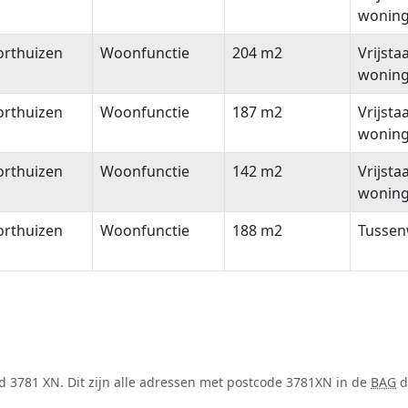
wonin
orthuizen
Woonfunctie
204 m2
Vrijsta
wonin
orthuizen
Woonfunctie
187 m2
Vrijsta
wonin
orthuizen
Woonfunctie
142 m2
Vrijsta
wonin
orthuizen
Woonfunctie
188 m2
Tussen
d 3781 XN. Dit zijn alle adressen met postcode 3781XN in de
BAG
d