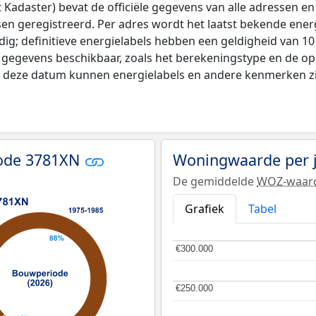
adaster) bevat de officiële gegevens van alle adressen en 
tsen geregistreerd. Per adres wordt het laatst bekende ener
ldig; definitieve energielabels hebben een geldigheid van 1
 gegevens beschikbaar, zoals het berekeningstype en de o
na deze datum kunnen energielabels en andere kenmerken zij
code 3781XN
Woningwaarde per 
De gemiddelde
WOZ-waar
Grafiek
Tabel
€300.000
€300.000
€250.000
€250.000