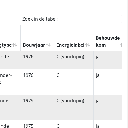
Zoek in de tabel:
Bebouwde
gtype
Bouwjaar
Energielabel
kom
gtype
Bouwjaar
Energielabel
Bebouwde
ande
1976
C (voorlopig)
ja
kom
g
nder-
1976
C
ja
p
g
nder-
1979
C (voorlopig)
ja
p
g
ande
1975
C
ja