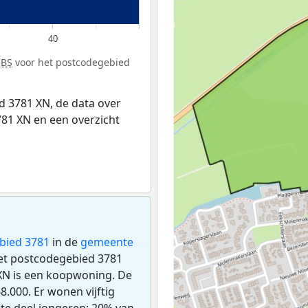
40
CBS
voor het postcodegebied
 3781 XN, de data over
81 XN en een overzicht
bied 3781
in de
gemeente
 het postcodegebied 3781
XN is een koopwoning. De
.000. Er wonen vijftig
te deel jongeren: 20% van