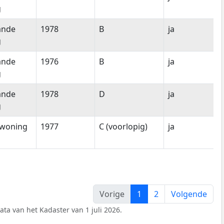
g
ande
1978
B
ja
g
ande
1976
B
ja
g
ande
1978
D
ja
g
woning
1977
C (voorlopig)
ja
Vorige
1
2
Volgende
ata van het Kadaster van 1 juli 2026.