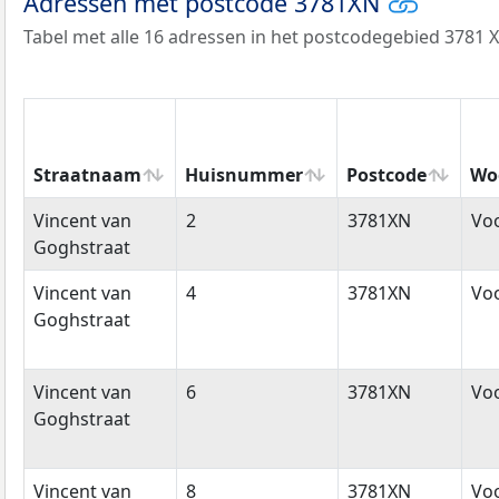
Adressen met postcode 3781XN
Tabel met alle 16 adressen in het postcodegebied 3781 
Straatnaam
Huisnummer
Postcode
Wo
Straatnaam
Huisnummer
Postcode
Wo
Vincent van
2
3781XN
Vo
Goghstraat
Vincent van
4
3781XN
Vo
Goghstraat
Vincent van
6
3781XN
Vo
Goghstraat
Vincent van
8
3781XN
Vo