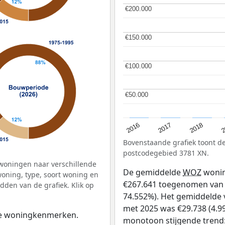
€200.000
€200.000
€150.000
€150.000
€100.000
€100.000
€50.000
€50.000
2
2016
2018
2017
Bovenstaande grafiek toont 
postcodegebied 3781 XN.
woningen naar verschillende
De gemiddelde
WOZ
wonin
ning, type, soort woning en
€267.641 toegenomen van €3
dden van de grafiek. Klik op
74.552%). Het gemiddelde v
met 2025 was €29.738 (4.99
 de woningkenmerken.
monotoon stijgende trend: D