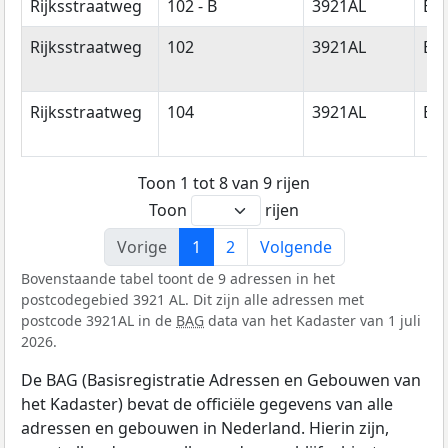
Rijksstraatweg
102 - B
3921AL
Els
Rijksstraatweg
102
3921AL
Els
Rijksstraatweg
104
3921AL
Els
Toon 1 tot 8 van 9 rijen
Toon
rijen
Vorige
1
2
Volgende
Bovenstaande tabel toont de 9 adressen in het
postcodegebied 3921 AL. Dit zijn alle adressen met
postcode 3921AL in de
BAG
data van het Kadaster van 1 juli
2026.
De BAG (Basisregistratie Adressen en Gebouwen van
het Kadaster) bevat de officiële gegevens van alle
adressen en gebouwen in Nederland. Hierin zijn,