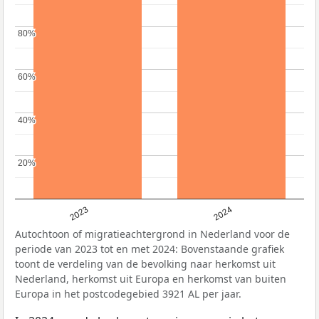
80%
80%
60%
60%
40%
40%
20%
20%
2023
2024
Autochtoon of migratieachtergrond in Nederland voor de
periode van 2023 tot en met 2024: Bovenstaande grafiek
toont de verdeling van de bevolking naar herkomst uit
Nederland, herkomst uit Europa en herkomst van buiten
Europa in het postcodegebied 3921 AL per jaar.