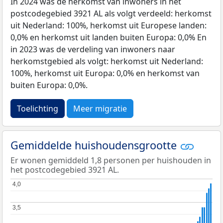
In 2024 was de herkomst van inwoners in het
postcodegebied 3921 AL als volgt verdeeld: herkomst
uit Nederland: 100%, herkomst uit Europese landen:
0,0% en herkomst uit landen buiten Europa: 0,0% En
in 2023 was de verdeling van inwoners naar
herkomstgebied als volgt: herkomst uit Nederland:
100%, herkomst uit Europa: 0,0% en herkomst van
buiten Europa: 0,0%.
Toelichting
Meer migratie
Gemiddelde huishoudensgrootte
Er wonen gemiddeld 1,8 personen per huishouden in
het postcodegebied 3921 AL.
4,0
4,0
3,5
3,5