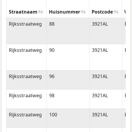
Straatnaam
Huisnummer
Postcode
Wo
Straatnaam
Huisnummer
Postcode
Wo
Rijksstraatweg
88
3921AL
Els
Rijksstraatweg
90
3921AL
Els
Rijksstraatweg
96
3921AL
Els
Rijksstraatweg
98
3921AL
Els
Rijksstraatweg
100
3921AL
Els