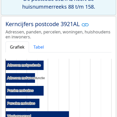
huisnummerreeks 88 t/m 158.
Kerncijfers postcode 3921AL
Adressen, panden, percelen, woningen, huishoudens
en inwoners.
Grafiek
Tabel
Adressen met postcode
Adressen met postcode
Adressen met woonfunctie
Adressen met woonfunctie
Panden met adres
Panden met adres
Percelen met adres
Percelen met adres
Woningvoorraad
Woningvoorraad