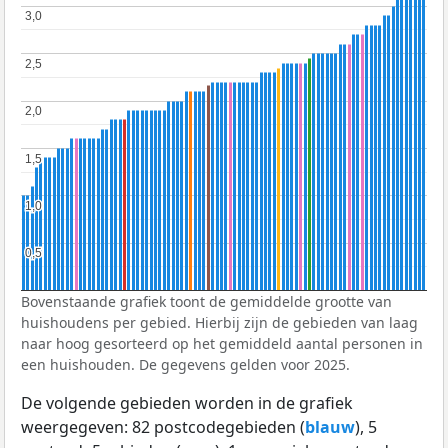
3,0
3,0
2,5
2,5
2,0
2,0
1,5
1,5
1,0
1,0
0,5
0,5
Bovenstaande grafiek toont de gemiddelde grootte van
huishoudens per gebied. Hierbij zijn de gebieden van laag
naar hoog gesorteerd op het gemiddeld aantal personen in
een huishouden. De gegevens gelden voor 2025.
De volgende gebieden worden in de grafiek
weergegeven: 82 postcodegebieden (
blauw
), 5