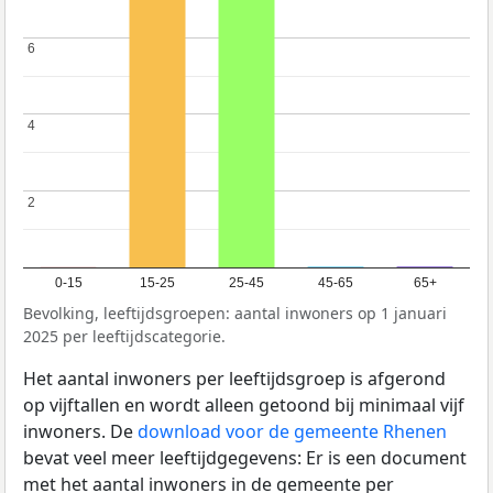
6
6
4
4
2
2
0-15
15-25
25-45
45-65
65+
Bevolking, leeftijdsgroepen: aantal inwoners op 1 januari
2025 per leeftijdscategorie.
Het aantal inwoners per leeftijdsgroep is afgerond
op vijftallen en wordt alleen getoond bij minimaal vijf
inwoners. De
download voor de gemeente Rhenen
bevat veel meer leeftijdgegevens: Er is een document
met het aantal inwoners in de gemeente per