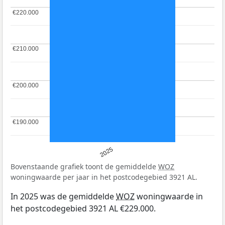
€220.000
€220.000
€210.000
€210.000
€200.000
€200.000
€190.000
€190.000
2025
Bovenstaande grafiek toont de gemiddelde
WOZ
woningwaarde per jaar in het postcodegebied 3921 AL.
In 2025 was de gemiddelde
WOZ
woningwaarde in
het postcodegebied 3921 AL €229.000.