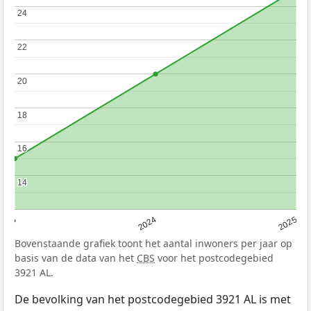
24
24
22
22
20
20
18
18
16
16
14
14
2023
2024
2025
Bovenstaande grafiek toont het aantal inwoners per jaar op
basis van de data van het
CBS
voor het postcodegebied
3921 AL.
De bevolking van het postcodegebied 3921 AL is met