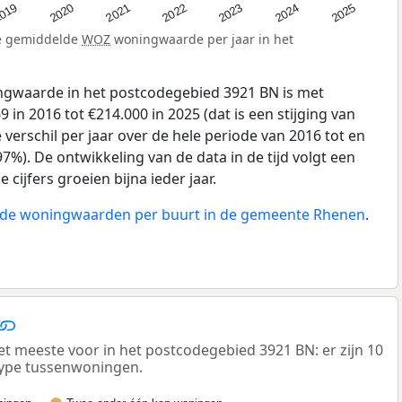
019
2024
2021
2023
2020
2025
2022
de gemiddelde
WOZ
woningwaarde per jaar in het
gwaarde in het postcodegebied 3921 BN is met
in 2016 tot €214.000 in 2025 (dat is een stijging van
verschil per jaar over de hele periode van 2016 tot en
7%). De ontwikkeling van de data in de tijd volgt een
e cijfers groeien bijna ieder jaar.
n de woningwaarden per buurt in de gemeente Rhenen
.
meeste voor in het postcodegebied 3921 BN: er zijn 10
ype tussenwoningen.