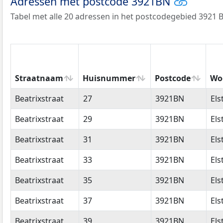
Adressen met postcode 3921BN
Tabel met alle 20 adressen in het postcodegebied 3921 
Straatnaam
Huisnummer
Postcode
Wo
Straatnaam
Huisnummer
Postcode
Wo
Beatrixstraat
27
3921BN
Els
Beatrixstraat
29
3921BN
Els
Beatrixstraat
31
3921BN
Els
Beatrixstraat
33
3921BN
Els
Beatrixstraat
35
3921BN
Els
Beatrixstraat
37
3921BN
Els
Beatrixstraat
39
3921BN
Els