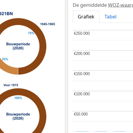
De gemiddelde
WOZ-waar
Grafiek
Tabel
€250.000
€250.000
€200.000
€200.000
€150.000
€150.000
€100.000
€100.000
€50.000
€50.000