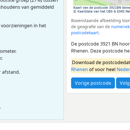
huishoudens van gemiddeld
Bovenstaande afbeelding toon
 voorzieningen in het
de geografie van de
numeriek
postcodekaart
.
De postcode 3921 BN hoort
Rhenen. Deze postcode he
lometer.
r.
Download de postcodedat
Rhenen
of voor heel
Neder
r afstand.
Vorige postcode
Volg
.