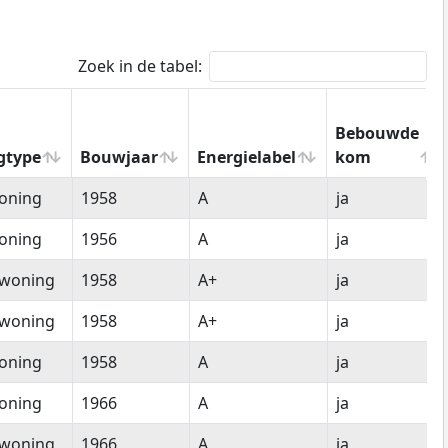
Zoek in de tabel:
Bebouwde
gtype
Bouwjaar
Energielabel
kom
gtype
Bouwjaar
Energielabel
Bebouwde
oning
1958
A
ja
kom
oning
1956
A
ja
woning
1958
A+
ja
woning
1958
A+
ja
oning
1958
A
ja
oning
1966
A
ja
woning
1966
A
ja