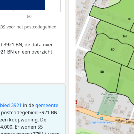
50
CBS
voor het postcodegebied
 3921 BN, de data over
21 BN en een overzicht
bied 3921
in de
gemeente
et postcodegebied 3921 BN.
 een koopwoning. De
4.000. Er wonen 55
ootste groep (27%) tussen