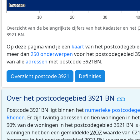
Inwoners
Inwoners
10
20
30
40
Overzicht van de belangrijkste cijfers van het Kadaster en het
3921 BN.
Op deze pagina vind je een
kaart
van het postcodegebied
meer dan
250 onderwerpen
voor het postcodegebied 39
van alle
adressen
met postcode 3921BN.
Overzicht postcode 3921
Definities
Over het postcodegebied 3921 BN
Postcode 3921BN ligt binnen het
numerieke postcodege
Rhenen
. Er zijn twintig adressen en tien woningen in h
90% van de woningen in het postcodegebied 3921 BN is
woningen hebben een gemiddelde
WOZ
waarde van €21
inwoners in het postcodegebied 3921 BN, waarvan de gr