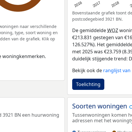
2
2016
2018
2017
Bovenstaande grafiek toont 
postcodegebied 3921 BN.
woningen naar verschillende
De gemiddelde
WOZ
wonin
ning, type, soort woning en
€213.831 gestegen van €169 
dden van de grafiek. Klik op
126.527%). Het gemiddelde 
met 2025 was €23.759 (8.39
 de woningkenmerken.
duidelijk stijgende trend: D
Bekijk ook de
ranglijst va
Toelichting
Soorten woningen
ed 3921 BN een huurwoning
Tussenwoningen komen het 
adressen met het woningt