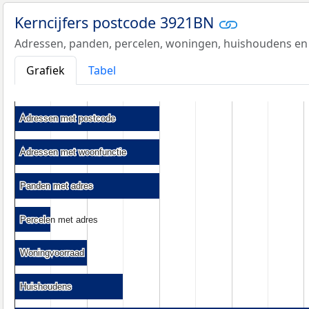
Kerncijfers postcode 3921BN
Adressen, panden, percelen, woningen, huishoudens en
Grafiek
Tabel
Adressen met postcode
Adressen met postcode
Adressen met woonfunctie
Adressen met woonfunctie
Panden met adres
Panden met adres
Percelen met adres
Percelen met adres
Woningvoorraad
Woningvoorraad
Huishoudens
Huishoudens