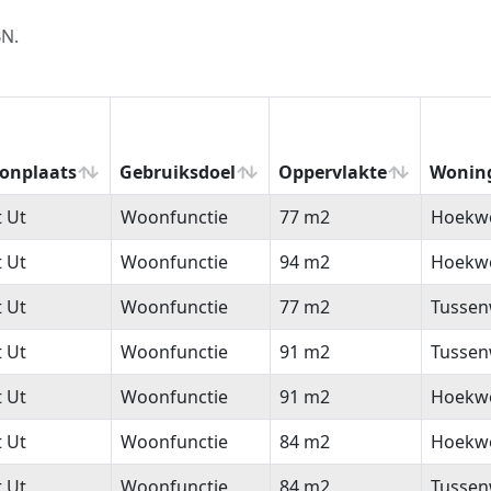
BN.
onplaats
Gebruiksdoel
Oppervlakte
Wonin
onplaats
Gebruiksdoel
Oppervlakte
Wonin
t Ut
Woonfunctie
77 m2
Hoekw
t Ut
Woonfunctie
94 m2
Hoekw
t Ut
Woonfunctie
77 m2
Tussen
t Ut
Woonfunctie
91 m2
Tussen
t Ut
Woonfunctie
91 m2
Hoekw
t Ut
Woonfunctie
84 m2
Hoekw
t Ut
Woonfunctie
84 m2
Tussen