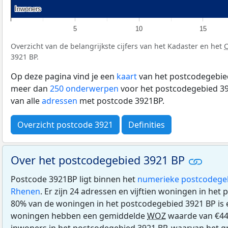
Inwoners
Inwoners
5
10
15
Overzicht van de belangrijkste cijfers van het Kadaster en het
3921 BP.
Op deze pagina vind je een
kaart
van het postcodegebied
meer dan
250 onderwerpen
voor het postcodegebied 39
van alle
adressen
met postcode 3921BP.
Overzicht postcode 3921
Definities
Over het postcodegebied 3921 BP
Postcode 3921BP ligt binnen het
numerieke postcodege
Rhenen
. Er zijn 24 adressen en vijftien woningen in het
80% van de woningen in het postcodegebied 3921 BP is
woningen hebben een gemiddelde
WOZ
waarde van €44
inwoners in het postcodegebied 3921 BP, waarvan het gr