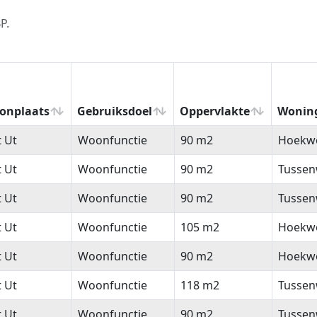
P.
onplaats
Gebruiksdoel
Oppervlakte
Wonin
onplaats
Gebruiksdoel
Oppervlakte
Wonin
t Ut
Woonfunctie
90 m2
Hoekw
t Ut
Woonfunctie
90 m2
Tussen
t Ut
Woonfunctie
90 m2
Tussen
t Ut
Woonfunctie
105 m2
Hoekw
t Ut
Woonfunctie
90 m2
Hoekw
t Ut
Woonfunctie
118 m2
Tussen
t Ut
Woonfunctie
90 m2
Tussen