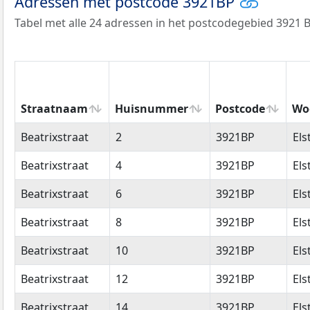
Adressen met postcode 3921BP
Tabel met alle 24 adressen in het postcodegebied 3921 B
Straatnaam
Huisnummer
Postcode
Wo
Straatnaam
Huisnummer
Postcode
Wo
Beatrixstraat
2
3921BP
Els
Beatrixstraat
4
3921BP
Els
Beatrixstraat
6
3921BP
Els
Beatrixstraat
8
3921BP
Els
Beatrixstraat
10
3921BP
Els
Beatrixstraat
12
3921BP
Els
Beatrixstraat
14
3921BP
Els