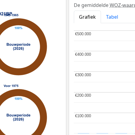
De gemiddelde
WOZ-waar
Grafiek
Tabel
€500.000
€500.000
€400.000
€400.000
€300.000
€300.000
€200.000
€200.000
€100.000
€100.000