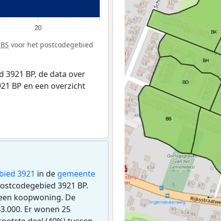
20
CBS
voor het postcodegebied
 3921 BP, de data over
21 BP en een overzicht
bied 3921
in de
gemeente
 postcodegebied 3921 BP.
 een koopwoning. De
3.000. Er wonen 25
ootste deel (40%) tussen