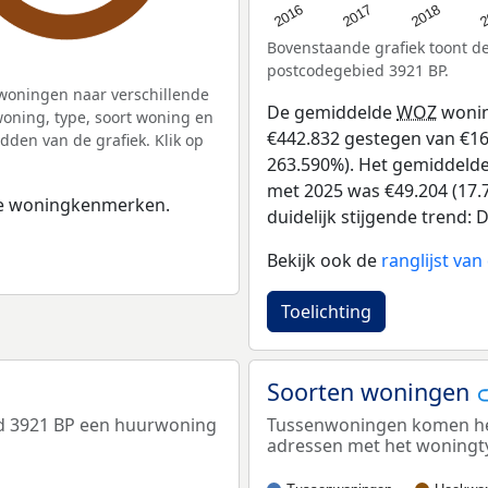
2
2016
2018
2017
Bovenstaande grafiek toont 
postcodegebied 3921 BP.
woningen naar verschillende
De gemiddelde
WOZ
wonin
ning, type, soort woning en
€442.832 gestegen van €168 
dden van de grafiek. Klik op
263.590%). Het gemiddelde 
met 2025 was €49.204 (17.7
 de woningkenmerken.
duidelijk stijgende trend: De
Bekijk ook de
ranglijst va
Toelichting
Soorten woningen
ed 3921 BP een huurwoning
Tussenwoningen komen het 
adressen met het woningt