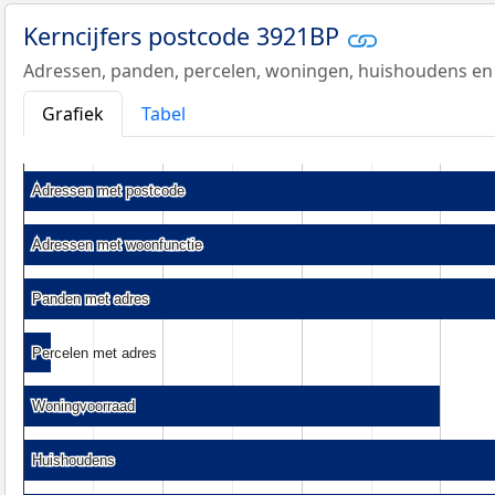
Kerncijfers postcode 3921BP
Adressen, panden, percelen, woningen, huishoudens en
Grafiek
Tabel
Adressen met postcode
Adressen met postcode
Adressen met woonfunctie
Adressen met woonfunctie
Panden met adres
Panden met adres
Percelen met adres
Percelen met adres
Woningvoorraad
Woningvoorraad
Huishoudens
Huishoudens