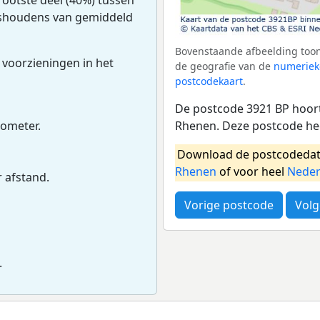
uishoudens van gemiddeld
Bovenstaande afbeelding toon
 voorzieningen in het
de geografie van de
numeriek
postcodekaart
.
De postcode 3921 BP hoort
Rhenen. Deze postcode he
lometer.
Download de postcodedat
Rhenen
of voor heel
Neder
r afstand.
Vorige postcode
Volg
.