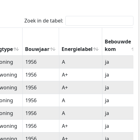
Zoek in de tabel:
Bebouwde
gtype
Bouwjaar
Energielabel
kom
gtype
Bouwjaar
Energielabel
Bebouwde
oning
1956
A
ja
kom
woning
1956
A+
ja
woning
1956
A+
ja
oning
1956
A
ja
oning
1956
A
ja
woning
1956
A+
ja
woning
1956
A+
ja