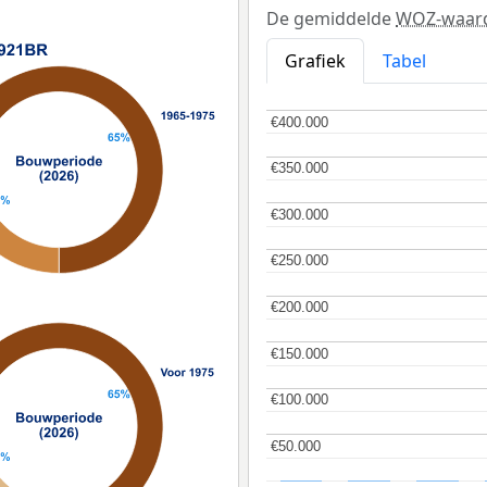
De gemiddelde
WOZ-waar
Grafiek
Tabel
€400.000
€400.000
€350.000
€350.000
€300.000
€300.000
€250.000
€250.000
€200.000
€200.000
€150.000
€150.000
€100.000
€100.000
€50.000
€50.000