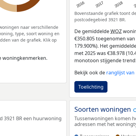
2
2016
2018
2017
Bovenstaande grafiek toont 
postcodegebied 3921 BR.
woningen naar verschillende
De gemiddelde
WOZ
wonin
ning, type, soort woning en
€350.805 toegenomen van €1
dden van de grafiek. Klik op
179.900%). Het gemiddelde 
met 2025 was €38.978 (10.4
 de woningkenmerken.
monotoon stijgende trend: D
Bekijk ook de
ranglijst va
Toelichting
Soorten woningen
ed 3921 BR een huurwoning
Tussenwoningen komen het 
adressen met het woningt