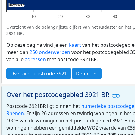
Inwoners
Inwoners
10
20
30
40
Overzicht van de belangrijkste cijfers van het Kadaster en het
3921 BR.
Op deze pagina vind je een
kaart
van het postcodegebied
meer dan
250 onderwerpen
voor het postcodegebied 39
van alle
adressen
met postcode 3921BR.
Overzicht postcode 3921
Definities
Over het postcodegebied 3921 BR
Postcode 3921BR ligt binnen het
numerieke postcodege
Rhenen
. Er zijn 26 adressen en twintig woningen in het
100% van de woningen in het postcodegebied 3921 BR i
woningen hebben een gemiddelde
WOZ
waarde van €35
inwoners in het postcodegebied 3921 BR en 29% van de 