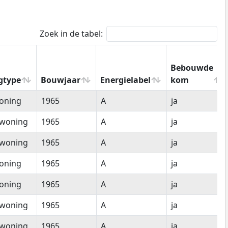
Zoek in de tabel:
Bebouwde
gtype
Bouwjaar
Energielabel
kom
gtype
Bouwjaar
Energielabel
Bebouwde
oning
1965
A
ja
kom
woning
1965
A
ja
woning
1965
A
ja
oning
1965
A
ja
oning
1965
A
ja
woning
1965
A
ja
woning
1965
A
ja