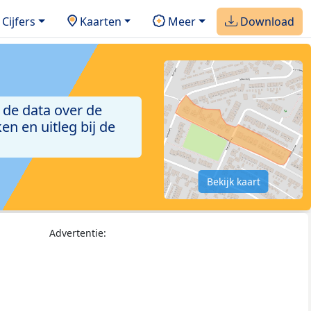
Cijfers
Kaarten
Meer
Download
 de data over de
n en uitleg bij de
Bekijk kaart
Advertentie: