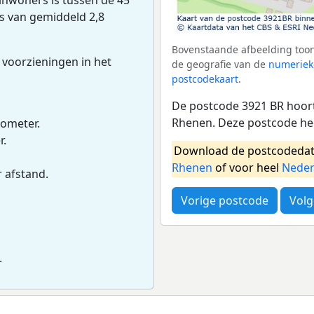
ns van gemiddeld 2,8
Bovenstaande afbeelding toon
 voorzieningen in het
de geografie van de
numeriek
postcodekaart
.
De postcode 3921 BR hoort
Rhenen. Deze postcode he
lometer.
r.
Download de postcodedat
Rhenen
of voor heel
Neder
r afstand.
Vorige postcode
Volg
.