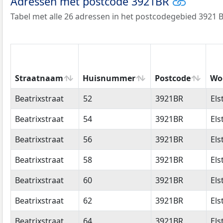
Adressen met postcode 3921BR
Tabel met alle 26 adressen in het postcodegebied 3921 B
Straatnaam
Huisnummer
Postcode
Wo
Straatnaam
Huisnummer
Postcode
Wo
Beatrixstraat
52
3921BR
Els
Beatrixstraat
54
3921BR
Els
Beatrixstraat
56
3921BR
Els
Beatrixstraat
58
3921BR
Els
Beatrixstraat
60
3921BR
Els
Beatrixstraat
62
3921BR
Els
Beatrixstraat
64
3921BR
Els