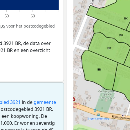
50
60
CBS
voor het postcodegebied
 3921 BR, de data over
21 BR en een overzicht
bied 3921
in de
gemeente
 postcodegebied 3921 BR.
s een koopwoning. De
1.000. Er wonen zeventig
inwoners is tussen de 45