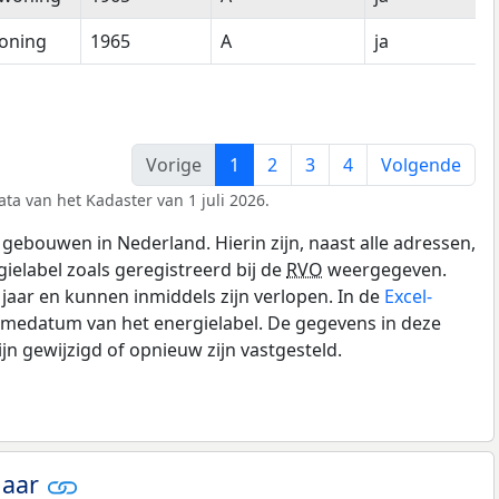
oning
1965
A
ja
Vorige
1
2
3
4
Volgende
ta van het Kadaster van 1 juli 2026.
gebouwen in Nederland. Hierin zijn, naast alle adressen,
gielabel zoals geregistreerd bij de
RVO
weergegeven.
0 jaar en kunnen inmiddels zijn verlopen. In de
Excel-
amedatum van het energielabel. De gegevens in deze
n gewijzigd of opnieuw zijn vastgesteld.
jaar