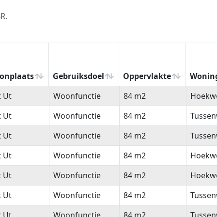
R.
onplaats
Gebruiksdoel
Oppervlakte
Wonin
onplaats
Gebruiksdoel
Oppervlakte
Wonin
t Ut
Woonfunctie
84 m2
Hoekw
t Ut
Woonfunctie
84 m2
Tussen
t Ut
Woonfunctie
84 m2
Tussen
t Ut
Woonfunctie
84 m2
Hoekw
t Ut
Woonfunctie
84 m2
Hoekw
t Ut
Woonfunctie
84 m2
Tussen
t Ut
Woonfunctie
84 m2
Tussen