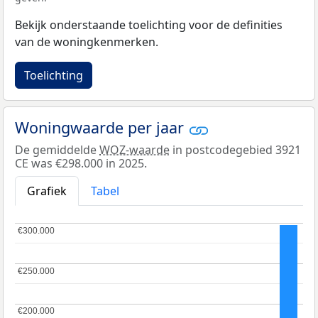
Bekijk onderstaande toelichting voor de definities
van de woningkenmerken.
Toelichting
Woningwaarde per jaar
De gemiddelde
WOZ-waarde
in postcodegebied 3921
CE was €298.000 in 2025.
Grafiek
Tabel
€300.000
€300.000
€250.000
€250.000
€200.000
€200.000