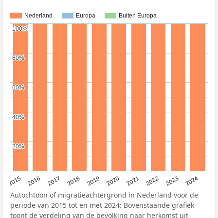
Nederland
Europa
Buiten Europa
100%
100%
80%
80%
60%
60%
40%
40%
20%
20%
2015
2016
2017
2018
2019
2020
2021
2022
2023
2024
Autochtoon of migratieachtergrond in Nederland voor de
periode van 2015 tot en met 2024: Bovenstaande grafiek
toont de verdeling van de bevolking naar herkomst uit