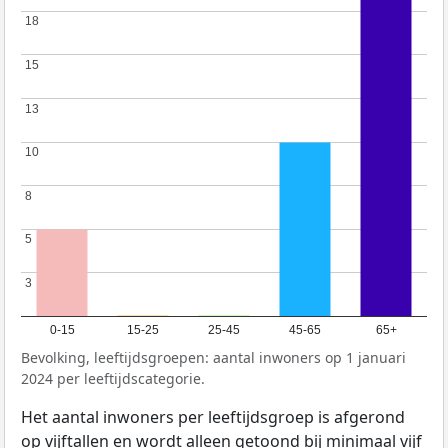
18
18
15
15
13
13
10
10
8
8
5
5
3
3
0-15
15-25
25-45
45-65
65+
Bevolking, leeftijdsgroepen: aantal inwoners op 1 januari
2024 per leeftijdscategorie.
Het aantal inwoners per leeftijdsgroep is afgerond
op vijftallen en wordt alleen getoond bij minimaal vijf