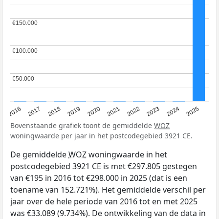
€150.000
€150.000
€100.000
€100.000
€50.000
€50.000
2016
2017
2018
2019
2020
2021
2022
2023
2024
2025
Bovenstaande grafiek toont de gemiddelde
WOZ
woningwaarde per jaar in het postcodegebied 3921 CE.
De gemiddelde
WOZ
woningwaarde in het
postcodegebied 3921 CE is met €297.805 gestegen
van €195 in 2016 tot €298.000 in 2025 (dat is een
toename van 152.721%). Het gemiddelde verschil per
jaar over de hele periode van 2016 tot en met 2025
was €33.089 (9.734%). De ontwikkeling van de data in