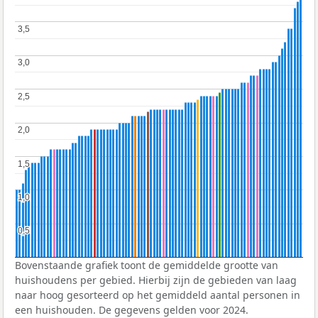
3,5
3,5
3,0
3,0
2,5
2,5
2,0
2,0
1,5
1,5
1,0
1,0
0,5
0,5
Bovenstaande grafiek toont de gemiddelde grootte van
huishoudens per gebied. Hierbij zijn de gebieden van laag
naar hoog gesorteerd op het gemiddeld aantal personen in
een huishouden. De gegevens gelden voor 2024.