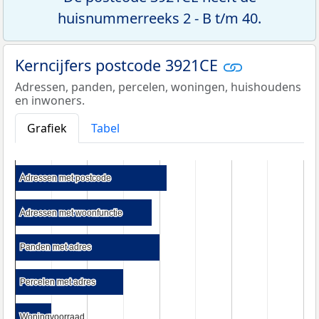
huisnummerreeks 2 - B t/m 40.
Kerncijfers postcode 3921CE
Adressen, panden, percelen, woningen, huishoudens
en inwoners.
Grafiek
Tabel
Adressen met postcode
Adressen met postcode
Adressen met woonfunctie
Adressen met woonfunctie
Panden met adres
Panden met adres
Percelen met adres
Percelen met adres
Woningvoorraad
Woningvoorraad