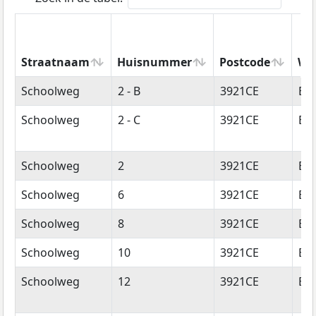
Straatnaam
Huisnummer
Postcode
Wo
Straatnaam
Huisnummer
Postcode
Wo
Schoolweg
2 - B
3921CE
Els
Schoolweg
2 - C
3921CE
Els
Schoolweg
2
3921CE
Els
Schoolweg
6
3921CE
Els
Schoolweg
8
3921CE
Els
Schoolweg
10
3921CE
Els
Schoolweg
12
3921CE
Els