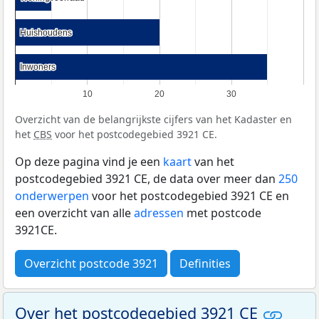
Huishoudens
Huishoudens
Inwoners
Inwoners
10
20
30
Overzicht van de belangrijkste cijfers van het Kadaster en
het
CBS
voor het postcodegebied 3921 CE.
Op deze pagina vind je een
kaart
van het
postcodegebied 3921 CE, de data over meer dan
250
onderwerpen
voor het postcodegebied 3921 CE en
een overzicht van alle
adressen
met postcode
3921CE.
Overzicht postcode 3921
Definities
Over het postcodegebied 3921 CE