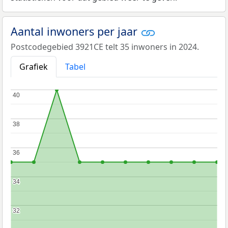
Aantal inwoners per jaar
Postcodegebied 3921CE telt 35 inwoners in 2024.
Grafiek
Tabel
40
40
38
38
36
36
34
34
32
32