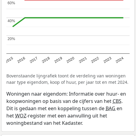
60%
60%
40%
40%
20%
20%
2015
2016
2017
2018
2019
2020
2021
2022
2023
2024
Bovenstaande lijngrafiek toont de verdeling van woningen
naar type eigendom, koop of huur, per jaar tot en met 2024.
Woningen naar eigendom: Informatie over huur- en
koopwoningen op basis van de cijfers van het
CBS
.
Dit is gedaan met een koppeling tussen de
BAG
en
het
WOZ
-register met een aanvulling uit het
woningbestand van het Kadaster.