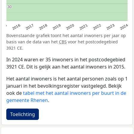
30
30
2015
2016
2017
2018
2019
2020
2021
2022
2023
2024
Bovenstaande grafiek toont het aantal inwoners per jaar op
basis van de data van het
CBS
voor het postcodegebied
3921 CE.
In 2024 waren er 35 inwoners in het postcodegebied
3921 CE. Dit is gelijk aan het aantal inwoners in 2015.
Het aantal inwoners is het aantal personen zoals op 1
januari in het bevolkingsregister vastgelegd. Bekijk
ook de
tabel met het aantal inwoners per buurt in de
gemeente Rhenen
.
Toelichting