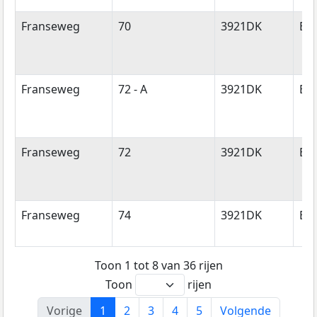
Franseweg
70
3921DK
Els
Franseweg
72 - A
3921DK
Els
Franseweg
72
3921DK
Els
Franseweg
74
3921DK
Els
Toon 1 tot 8 van 36 rijen
Toon
rijen
Vorige
1
2
3
4
5
Volgende