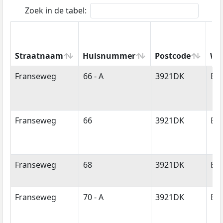
Zoek in de tabel:
Straatnaam
Huisnummer
Postcode
Wo
Straatnaam
Huisnummer
Postcode
Wo
Franseweg
66 - A
3921DK
Els
Franseweg
66
3921DK
Els
Franseweg
68
3921DK
Els
Franseweg
70 - A
3921DK
Els