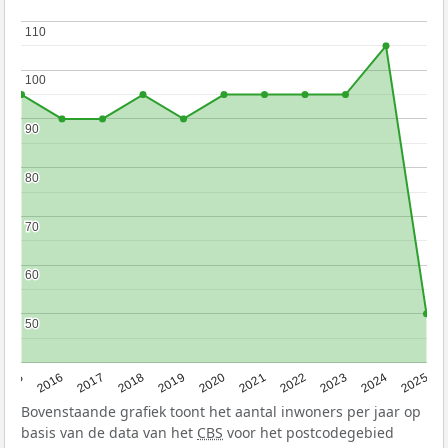
110
110
100
100
90
90
80
80
70
70
60
60
50
50
2015
2016
2017
2018
2019
2020
2021
2022
2023
2024
2025
Bovenstaande grafiek toont het aantal inwoners per jaar op
basis van de data van het
CBS
voor het postcodegebied