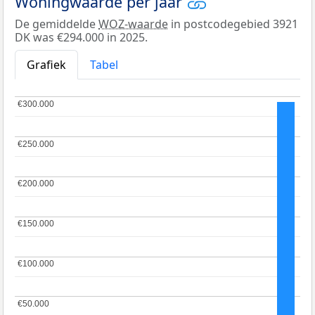
Woningwaarde per jaar
De gemiddelde
WOZ-waarde
in postcodegebied 3921
DK was €294.000 in 2025.
Grafiek
Tabel
€300.000
€300.000
€250.000
€250.000
€200.000
€200.000
€150.000
€150.000
€100.000
€100.000
€50.000
€50.000