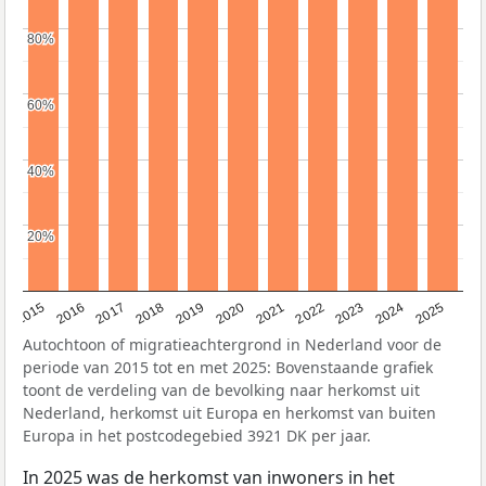
80%
80%
60%
60%
40%
40%
20%
20%
2019
2022
2017
2025
2020
2015
2023
2018
2021
2016
2024
Autochtoon of migratieachtergrond in Nederland voor de
periode van 2015 tot en met 2025: Bovenstaande grafiek
toont de verdeling van de bevolking naar herkomst uit
Nederland, herkomst uit Europa en herkomst van buiten
Europa in het postcodegebied 3921 DK per jaar.
In 2025 was de herkomst van inwoners in het