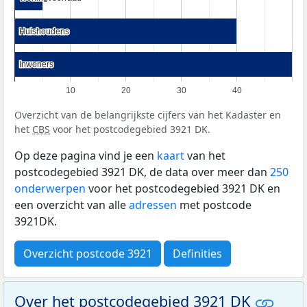
Huishoudens
Huishoudens
Inwoners
Inwoners
10
20
30
40
Overzicht van de belangrijkste cijfers van het Kadaster en
het
CBS
voor het postcodegebied 3921 DK.
Op deze pagina vind je een
kaart
van het
postcodegebied 3921 DK, de data over meer dan
250
onderwerpen
voor het postcodegebied 3921 DK en
een overzicht van alle
adressen
met postcode
3921DK.
Overzicht postcode 3921
Definities
Over het postcodegebied 3921 DK