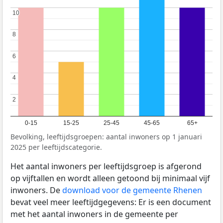
10
10
8
8
6
6
4
4
2
2
0-15
15-25
25-45
45-65
65+
Bevolking, leeftijdsgroepen: aantal inwoners op 1 januari
2025 per leeftijdscategorie.
Het aantal inwoners per leeftijdsgroep is afgerond
op vijftallen en wordt alleen getoond bij minimaal vijf
inwoners. De
download voor de gemeente Rhenen
bevat veel meer leeftijdgegevens: Er is een document
met het aantal inwoners in de gemeente per