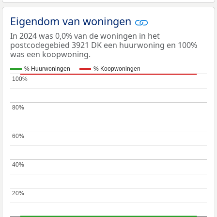
Eigendom van woningen
In 2024 was 0,0% van de woningen in het
postcodegebied 3921 DK een huurwoning en 100%
was een koopwoning.
% Huurwoningen
% Koopwoningen
100%
100%
80%
80%
60%
60%
40%
40%
20%
20%