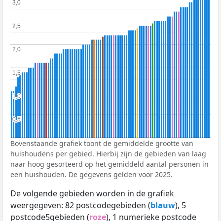
3,0
3,0
2,5
2,5
2,0
2,0
1,5
1,5
1,0
1,0
0,5
0,5
Bovenstaande grafiek toont de gemiddelde grootte van
huishoudens per gebied. Hierbij zijn de gebieden van laag
naar hoog gesorteerd op het gemiddeld aantal personen in
een huishouden. De gegevens gelden voor 2025.
De volgende gebieden worden in de grafiek
weergegeven: 82 postcodegebieden (
blauw
), 5
postcode5gebieden (
roze
), 1 numerieke postcode