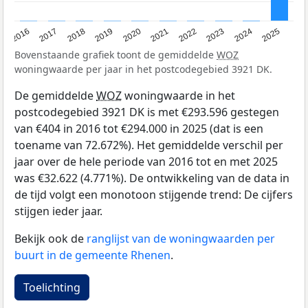
2016
2017
2018
2019
2020
2021
2022
2023
2024
2025
Bovenstaande grafiek toont de gemiddelde
WOZ
woningwaarde per jaar in het postcodegebied 3921 DK.
De gemiddelde
WOZ
woningwaarde in het
postcodegebied 3921 DK is met €293.596 gestegen
van €404 in 2016 tot €294.000 in 2025 (dat is een
toename van 72.672%). Het gemiddelde verschil per
jaar over de hele periode van 2016 tot en met 2025
was €32.622 (4.771%). De ontwikkeling van de data in
de tijd volgt een monotoon stijgende trend: De cijfers
stijgen ieder jaar.
Bekijk ook de
ranglijst van de woningwaarden per
buurt in de gemeente Rhenen
.
Toelichting