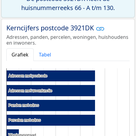
huisnummerreeks 66 - A t/m 130.
Kerncijfers postcode 3921DK
Adressen, panden, percelen, woningen, huishoudens
en inwoners.
Grafiek
Tabel
Adressen met postcode
Adressen met postcode
Adressen met woonfunctie
Adressen met woonfunctie
Panden met adres
Panden met adres
Percelen met adres
Percelen met adres
Woningvoorraad
Woningvoorraad