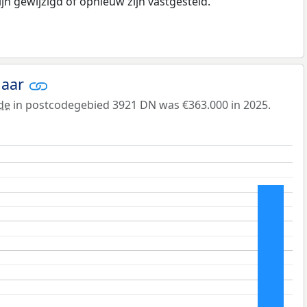
n gewijzigd of opnieuw zijn vastgesteld.
jaar
de
in postcodegebied 3921 DN was €363.000 in 2025.