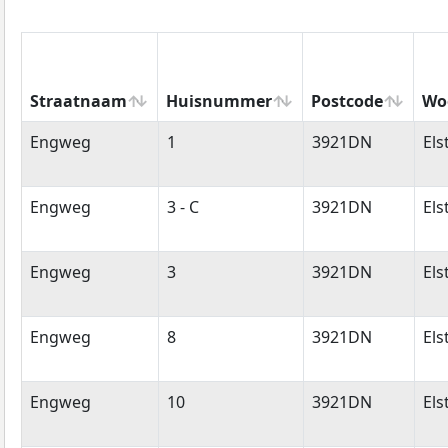
Straatnaam
Huisnummer
Postcode
Wo
Straatnaam
Huisnummer
Postcode
Wo
Engweg
1
3921DN
Els
Engweg
3 - C
3921DN
Els
Engweg
3
3921DN
Els
Engweg
8
3921DN
Els
Engweg
10
3921DN
Els