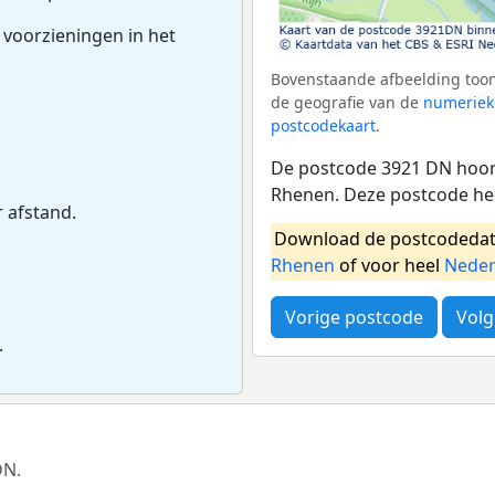
 voorzieningen in het
Bovenstaande afbeelding toon
de geografie van de
numeriek
postcodekaart
.
De postcode 3921 DN hoort
Rhenen. Deze postcode he
r afstand.
Download de postcodedat
Rhenen
of voor heel
Neder
Vorige postcode
Volg
.
DN.