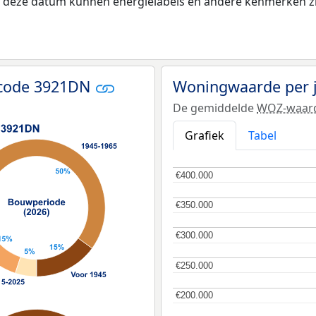
na deze datum kunnen energielabels en andere kenmerken zij
tcode 3921DN
Woningwaarde per 
De gemiddelde
WOZ-waar
Grafiek
Tabel
€400.000
€400.000
€350.000
€350.000
€300.000
€300.000
€250.000
€250.000
€200.000
€200.000