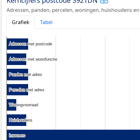
Kerncijfers postcode 3921DN
Adressen, panden, percelen, woningen, huishoudens en
Grafiek
Tabel
Adressen met postcode
Adressen met postcode
Adressen met woonfunctie
Adressen met woonfunctie
Panden met adres
Panden met adres
Percelen met adres
Percelen met adres
Woningvoorraad
Woningvoorraad
Huishoudens
Huishoudens
Inwoners
Inwoners