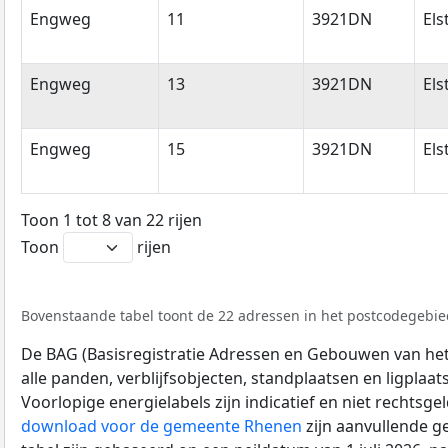
Engweg
11
3921DN
Els
Engweg
13
3921DN
Els
Engweg
15
3921DN
Els
Toon 1 tot 8 van 22 rijen
Toon
rijen
Bovenstaande tabel toont de 22 adressen in het postcodegebie
De BAG (Basisregistratie Adressen en Gebouwen van het K
alle panden, verblijfsobjecten, standplaatsen en ligplaa
Voorlopige energielabels zijn indicatief en niet rechtsge
download voor de gemeente Rhenen
zijn aanvullende g