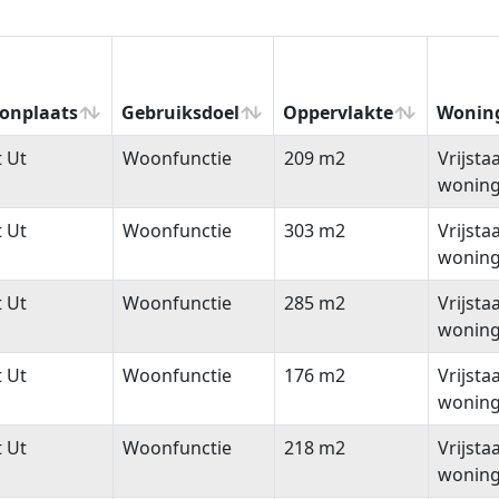
onplaats
Gebruiksdoel
Oppervlakte
Wonin
onplaats
Gebruiksdoel
Oppervlakte
Wonin
t Ut
Woonfunctie
209 m2
Vrijsta
wonin
t Ut
Woonfunctie
303 m2
Vrijsta
wonin
t Ut
Woonfunctie
285 m2
Vrijsta
wonin
t Ut
Woonfunctie
176 m2
Vrijsta
wonin
t Ut
Woonfunctie
218 m2
Vrijsta
wonin