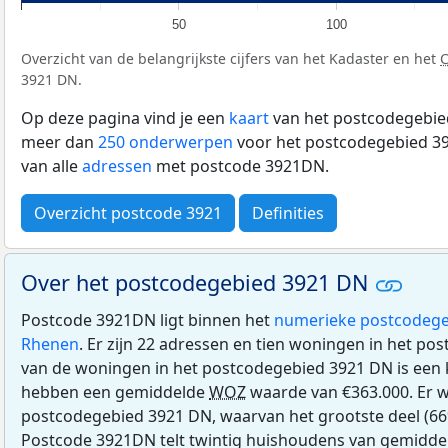
50
100
Overzicht van de belangrijkste cijfers van het Kadaster en het
3921 DN.
Op deze pagina vind je een
kaart
van het postcodegebied
meer dan
250 onderwerpen
voor het postcodegebied 39
van alle
adressen
met postcode 3921DN.
Overzicht postcode 3921
Definities
Over het postcodegebied 3921 DN
Postcode 3921DN ligt binnen het
numerieke postcodege
Rhenen
. Er zijn 22 adressen en tien woningen in het p
van de woningen in het postcodegebied 3921 DN is ee
hebben een gemiddelde
WOZ
waarde van €363.000. Er 
postcodegebied 3921 DN, waarvan het grootste deel (66%
Postcode 3921DN telt twintig huishoudens van gemiddel