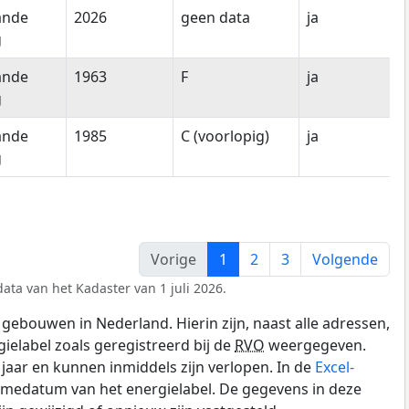
ande
2026
geen data
ja
g
ande
1963
F
ja
g
ande
1985
C (voorlopig)
ja
g
Vorige
1
2
3
Volgende
ata van het Kadaster van 1 juli 2026.
gebouwen in Nederland. Hierin zijn, naast alle adressen,
gielabel zoals geregistreerd bij de
RVO
weergegeven.
0 jaar en kunnen inmiddels zijn verlopen. In de
Excel-
amedatum van het energielabel. De gegevens in deze