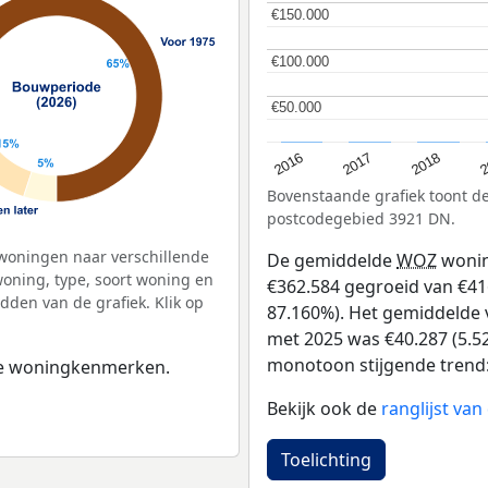
€150.000
€150.000
€100.000
€100.000
€50.000
€50.000
2
2016
2018
2017
Bovenstaande grafiek toont 
postcodegebied 3921 DN.
woningen naar verschillende
De gemiddelde
WOZ
wonin
ning, type, soort woning en
€362.584 gegroeid van €416
dden van de grafiek. Klik op
87.160%). Het gemiddelde v
met 2025 was €40.287 (5.52
monotoon stijgende trend: D
 de woningkenmerken.
Bekijk ook de
ranglijst va
Toelichting