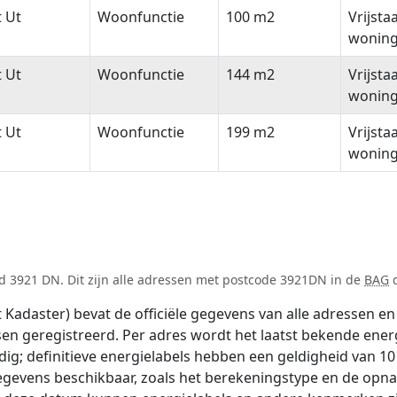
t Ut
Woonfunctie
100 m2
Vrijsta
wonin
t Ut
Woonfunctie
144 m2
Vrijsta
wonin
t Ut
Woonfunctie
199 m2
Vrijsta
wonin
d 3921 DN. Dit zijn alle adressen met postcode 3921DN in de
BAG
d
adaster) bevat de officiële gegevens van alle adressen en 
tsen geregistreerd. Per adres wordt het laatst bekende ener
ldig; definitieve energielabels hebben een geldigheid van 1
egevens beschikbaar, zoals het berekeningstype en de opn