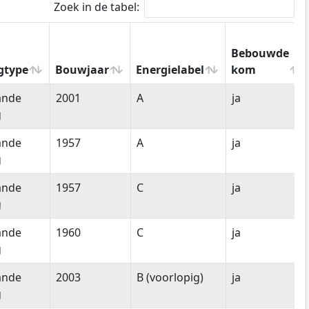
Zoek in de tabel:
Bebouwde
gtype
Bouwjaar
Energielabel
kom
gtype
Bouwjaar
Energielabel
Bebouwde
ande
2001
A
ja
kom
g
ande
1957
A
ja
g
ande
1957
C
ja
g
ande
1960
C
ja
g
ande
2003
B (voorlopig)
ja
g