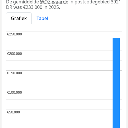
De gemiddelde
WOZ-waarde
in postcodegebied 3921
DR was €233.000 in 2025.
Grafiek
Tabel
€250.000
€250.000
€200.000
€200.000
€150.000
€150.000
€100.000
€100.000
€50.000
€50.000