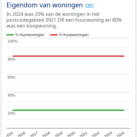
Eigendom van woningen
In 2024 was 20% van de woningen in het
postcodegebied 3921 DR een huurwoning en 80%
was een koopwoning.
% Huurwoningen
% Koopwoningen
100%
100%
80%
80%
60%
60%
40%
40%
20%
20%
2015
2016
2017
2018
2019
2020
2021
2022
2023
2024