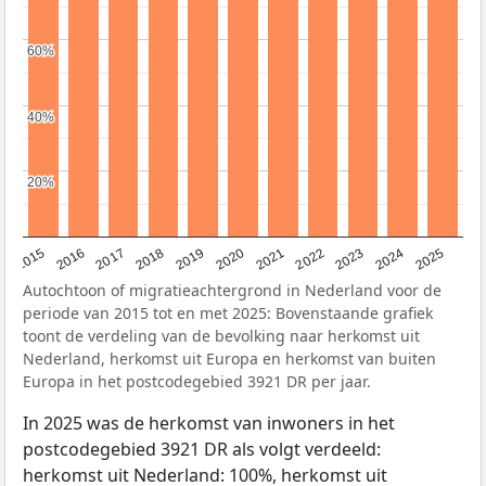
60%
60%
40%
40%
20%
20%
2019
2022
2017
2025
2020
2015
2023
2018
2021
2016
2024
Autochtoon of migratieachtergrond in Nederland voor de
periode van 2015 tot en met 2025: Bovenstaande grafiek
toont de verdeling van de bevolking naar herkomst uit
Nederland, herkomst uit Europa en herkomst van buiten
Europa in het postcodegebied 3921 DR per jaar.
In 2025 was de herkomst van inwoners in het
postcodegebied 3921 DR als volgt verdeeld:
herkomst uit Nederland: 100%, herkomst uit