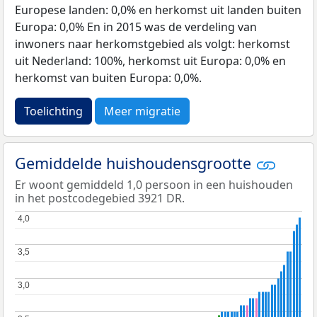
Europese landen: 0,0% en herkomst uit landen buiten
Europa: 0,0% En in 2015 was de verdeling van
inwoners naar herkomstgebied als volgt: herkomst
uit Nederland: 100%, herkomst uit Europa: 0,0% en
herkomst van buiten Europa: 0,0%.
Toelichting
Meer migratie
Gemiddelde huishoudensgrootte
Er woont gemiddeld 1,0 persoon in een huishouden
in het postcodegebied 3921 DR.
4,0
4,0
3,5
3,5
3,0
3,0