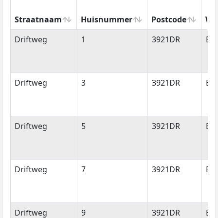
Straatnaam
Huisnummer
Postcode
Wo
Straatnaam
Huisnummer
Postcode
Wo
Driftweg
1
3921DR
Els
Driftweg
3
3921DR
Els
Driftweg
5
3921DR
Els
Driftweg
7
3921DR
Els
Driftweg
9
3921DR
Els