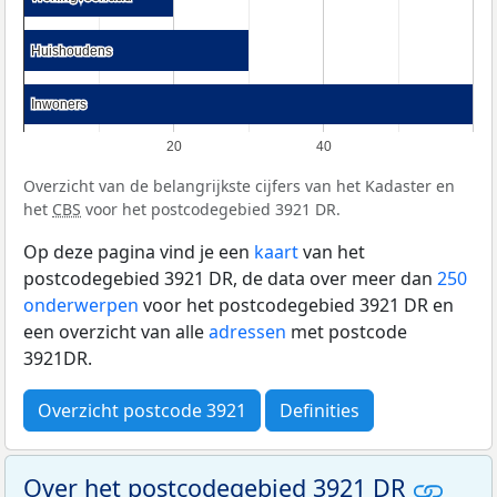
Huishoudens
Huishoudens
Inwoners
Inwoners
20
40
Overzicht van de belangrijkste cijfers van het Kadaster en
het
CBS
voor het postcodegebied 3921 DR.
Op deze pagina vind je een
kaart
van het
postcodegebied 3921 DR, de data over meer dan
250
onderwerpen
voor het postcodegebied 3921 DR en
een overzicht van alle
adressen
met postcode
3921DR.
Overzicht postcode 3921
Definities
Over het postcodegebied 3921 DR