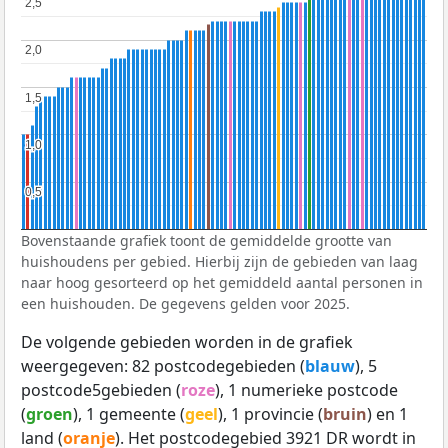
2,5
2,5
2,0
2,0
1,5
1,5
1,0
1,0
0,5
0,5
Bovenstaande grafiek toont de gemiddelde grootte van
huishoudens per gebied. Hierbij zijn de gebieden van laag
naar hoog gesorteerd op het gemiddeld aantal personen in
een huishouden. De gegevens gelden voor 2025.
De volgende gebieden worden in de grafiek
weergegeven: 82 postcodegebieden (
blauw
), 5
postcode5gebieden (
roze
), 1 numerieke postcode
(
groen
), 1 gemeente (
geel
), 1 provincie (
bruin
) en 1
land (
oranje
). Het postcodegebied 3921 DR wordt in