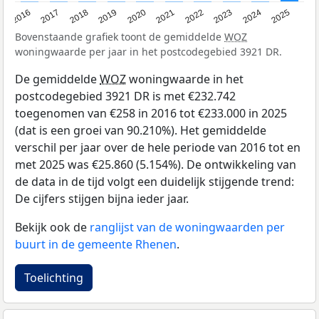
2016
2017
2018
2019
2020
2021
2022
2023
2024
2025
Bovenstaande grafiek toont de gemiddelde
WOZ
woningwaarde per jaar in het postcodegebied 3921 DR.
De gemiddelde
WOZ
woningwaarde in het
postcodegebied 3921 DR is met €232.742
toegenomen van €258 in 2016 tot €233.000 in 2025
(dat is een groei van 90.210%). Het gemiddelde
verschil per jaar over de hele periode van 2016 tot en
met 2025 was €25.860 (5.154%). De ontwikkeling van
de data in de tijd volgt een duidelijk stijgende trend:
De cijfers stijgen bijna ieder jaar.
Bekijk ook de
ranglijst van de woningwaarden per
buurt in de gemeente Rhenen
.
Toelichting