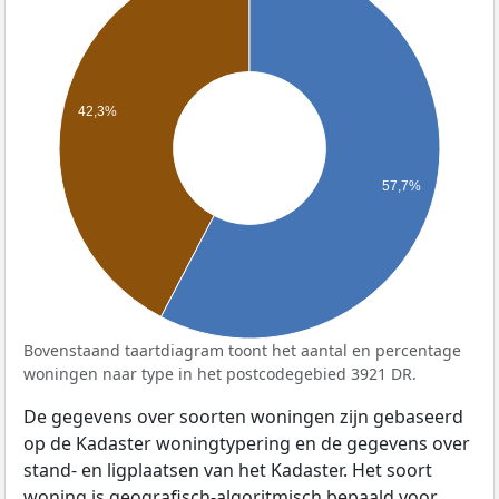
42,3%
57,7%
Bovenstaand taartdiagram toont het aantal en percentage
woningen naar type in het postcodegebied 3921 DR.
De gegevens over soorten woningen zijn gebaseerd
op de Kadaster woningtypering en de gegevens over
stand- en ligplaatsen van het Kadaster. Het soort
woning is geografisch-algoritmisch bepaald voor