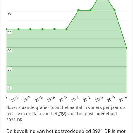
70
70
65
65
60
60
55
55
50
50
2015
2016
2017
2018
2019
2020
2021
2022
2023
2024
2025
Bovenstaande grafiek toont het aantal inwoners per jaar op
basis van de data van het
CBS
voor het postcodegebied
3921 DR.
De bevolking van het postcodegebied 3921 DR is met