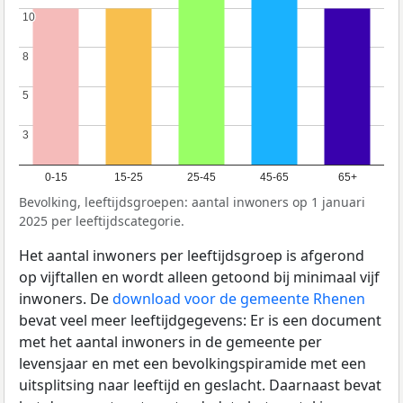
10
10
8
8
5
5
3
3
0-15
15-25
25-45
45-65
65+
Bevolking, leeftijdsgroepen: aantal inwoners op 1 januari
2025 per leeftijdscategorie.
Het aantal inwoners per leeftijdsgroep is afgerond
op vijftallen en wordt alleen getoond bij minimaal vijf
inwoners. De
download voor de gemeente Rhenen
bevat veel meer leeftijdgegevens: Er is een document
met het aantal inwoners in de gemeente per
levensjaar en met een bevolkingspiramide met een
uitsplitsing naar leeftijd en geslacht. Daarnaast bevat