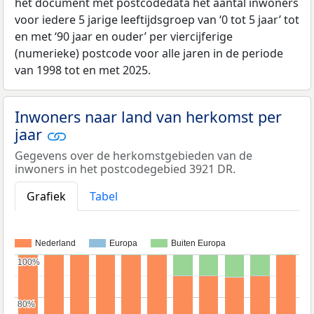
het document met postcodedata het aantal inwoners
voor iedere 5 jarige leeftijdsgroep van ‘0 tot 5 jaar’ tot
en met ‘90 jaar en ouder’ per viercijferige
(numerieke) postcode voor alle jaren in de periode
van 1998 tot en met 2025.
Inwoners naar land van herkomst per
jaar
Gegevens over de herkomstgebieden van de
inwoners in het postcodegebied 3921 DR.
Grafiek
Tabel
Nederland
Europa
Buiten Europa
100%
100%
80%
80%