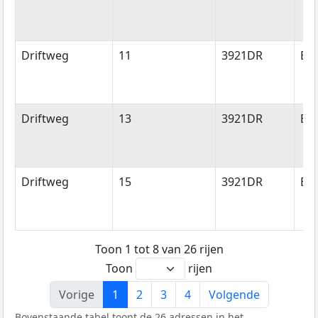
Driftweg
11
3921DR
Els
Driftweg
13
3921DR
Els
Driftweg
15
3921DR
Els
Toon 1 tot 8 van 26 rijen
Toon
rijen
Vorige
1
2
3
4
Volgende
Bovenstaande tabel toont de 26 adressen in het