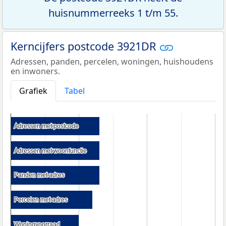
huisnummerreeks 1 t/m 55.
Kerncijfers postcode 3921DR
Adressen, panden, percelen, woningen, huishoudens
en inwoners.
Grafiek
Tabel
Adressen met postcode
Adressen met postcode
Adressen met woonfunctie
Adressen met woonfunctie
Panden met adres
Panden met adres
Percelen met adres
Percelen met adres
Woningvoorraad
Woningvoorraad