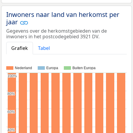
Inwoners naar land van herkomst per
jaar
Gegevens over de herkomstgebieden van de
inwoners in het postcodegebied 3921 DV.
Grafiek
Tabel
Nederland
Europa
Buiten Europa
100%
100%
80%
80%
60%
60%
40%
40%