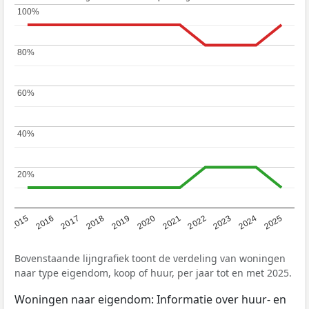
100%
100%
80%
80%
60%
60%
40%
40%
20%
20%
2019
2022
2025
2017
2020
2023
2015
2018
2021
2024
2016
Bovenstaande lijngrafiek toont de verdeling van woningen
naar type eigendom, koop of huur, per jaar tot en met 2025.
Woningen naar eigendom: Informatie over huur- en