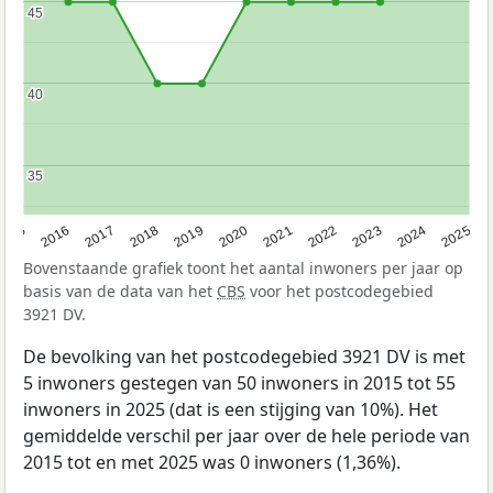
45
45
40
40
35
35
2015
2016
2017
2018
2019
2020
2021
2022
2023
2024
2025
Bovenstaande grafiek toont het aantal inwoners per jaar op
basis van de data van het
CBS
voor het postcodegebied
3921 DV.
De bevolking van het postcodegebied 3921 DV is met
5 inwoners gestegen van 50 inwoners in 2015 tot 55
inwoners in 2025 (dat is een stijging van 10%). Het
gemiddelde verschil per jaar over de hele periode van
2015 tot en met 2025 was 0 inwoners (1,36%).