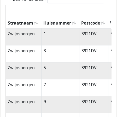
Straatnaam
Huisnummer
Postcode
Wo
Straatnaam
Huisnummer
Postcode
Wo
Zwijnsbergen
1
3921DV
Els
Zwijnsbergen
3
3921DV
Els
Zwijnsbergen
5
3921DV
Els
Zwijnsbergen
7
3921DV
Els
Zwijnsbergen
9
3921DV
Els