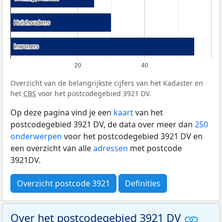
Huishoudens
Huishoudens
Inwoners
Inwoners
20
40
Overzicht van de belangrijkste cijfers van het Kadaster en
het
CBS
voor het postcodegebied 3921 DV.
Op deze pagina vind je een
kaart
van het
postcodegebied 3921 DV, de data over meer dan
250
onderwerpen
voor het postcodegebied 3921 DV en
een overzicht van alle
adressen
met postcode
3921DV.
Overzicht postcode 3921
Definities
Over het postcodegebied 3921 DV