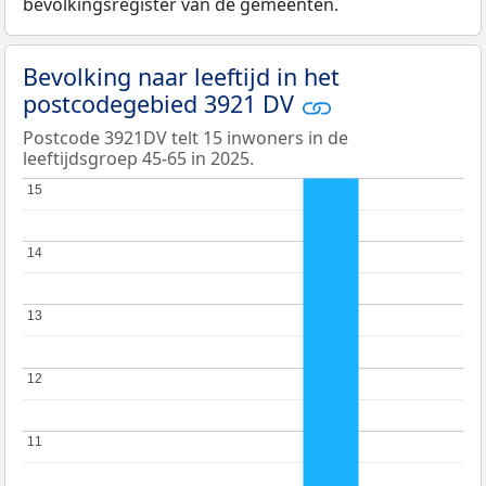
bevolkingsregister van de gemeenten.
Bevolking naar leeftijd in het
postcodegebied 3921 DV
Postcode 3921DV telt 15 inwoners in de
leeftijdsgroep 45-65 in 2025.
15
15
14
14
13
13
12
12
11
11