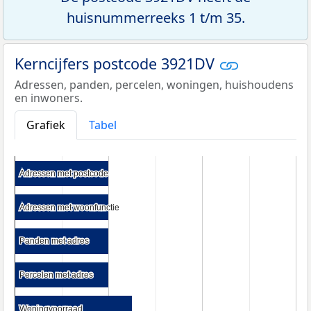
huisnummerreeks 1 t/m 35.
Kerncijfers postcode 3921DV
Adressen, panden, percelen, woningen, huishoudens
en inwoners.
Grafiek
Tabel
Adressen met postcode
Adressen met postcode
Adressen met woonfunctie
Adressen met woonfunctie
Panden met adres
Panden met adres
Percelen met adres
Percelen met adres
Woningvoorraad
Woningvoorraad