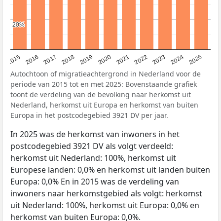
20%
20%
2019
2022
2017
2025
2020
2015
2023
2018
2021
2016
2024
Autochtoon of migratieachtergrond in Nederland voor de
periode van 2015 tot en met 2025: Bovenstaande grafiek
toont de verdeling van de bevolking naar herkomst uit
Nederland, herkomst uit Europa en herkomst van buiten
Europa in het postcodegebied 3921 DV per jaar.
In 2025 was de herkomst van inwoners in het
postcodegebied 3921 DV als volgt verdeeld:
herkomst uit Nederland: 100%, herkomst uit
Europese landen: 0,0% en herkomst uit landen buiten
Europa: 0,0% En in 2015 was de verdeling van
inwoners naar herkomstgebied als volgt: herkomst
uit Nederland: 100%, herkomst uit Europa: 0,0% en
herkomst van buiten Europa: 0,0%.