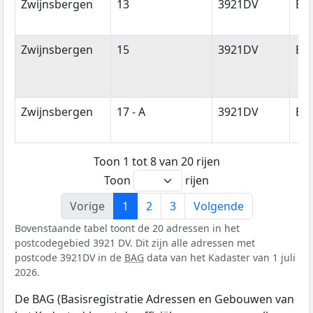
Zwijnsbergen
13
3921DV
Els
Zwijnsbergen
15
3921DV
Els
Zwijnsbergen
17 - A
3921DV
Els
Toon 1 tot 8 van 20 rijen
Toon
rijen
Vorige
1
2
3
Volgende
Bovenstaande tabel toont de 20 adressen in het
postcodegebied 3921 DV. Dit zijn alle adressen met
postcode 3921DV in de
BAG
data van het Kadaster van 1 juli
2026.
De BAG (Basisregistratie Adressen en Gebouwen van