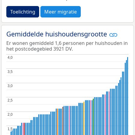
Toelichting
Meer migratie
Gemiddelde huishoudensgrootte
Er wonen gemiddeld 1,6 personen per huishouden in
het postcodegebied 3921 DV.
4,0
4,0
3,5
3,5
3,0
3,0
2,5
2,5
2,0
2,0
1,5
1,5