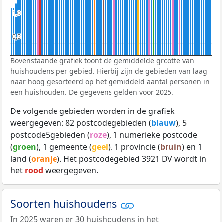
1,0
1,0
0,5
0,5
Bovenstaande grafiek toont de gemiddelde grootte van
huishoudens per gebied. Hierbij zijn de gebieden van laag
naar hoog gesorteerd op het gemiddeld aantal personen in
een huishouden. De gegevens gelden voor 2025.
De volgende gebieden worden in de grafiek
weergegeven: 82 postcodegebieden (
blauw
), 5
postcode5gebieden (
roze
), 1 numerieke postcode
(
groen
), 1 gemeente (
geel
), 1 provincie (
bruin
) en 1
land (
oranje
). Het postcodegebied 3921 DV wordt in
het
rood
weergegeven.
Soorten huishoudens
In 2025 waren er 30 huishoudens in het