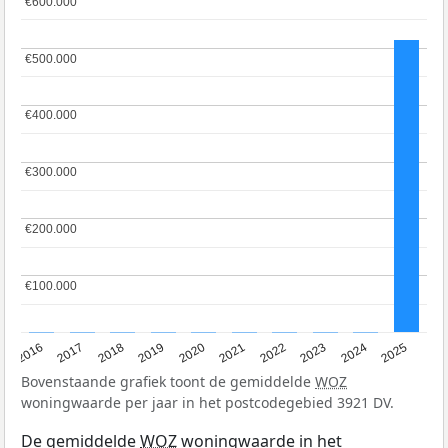
€600.000
€600.000
€500.000
€500.000
€400.000
€400.000
€300.000
€300.000
€200.000
€200.000
€100.000
€100.000
2016
2017
2018
2019
2020
2021
2022
2023
2024
2025
Bovenstaande grafiek toont de gemiddelde
WOZ
woningwaarde per jaar in het postcodegebied 3921 DV.
De gemiddelde
WOZ
woningwaarde in het