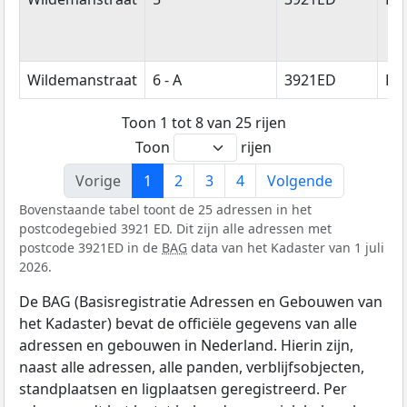
Wildemanstraat
6 - A
3921ED
Els
Toon 1 tot 8 van 25 rijen
Toon
rijen
Vorige
1
2
3
4
Volgende
Bovenstaande tabel toont de 25 adressen in het
postcodegebied 3921 ED. Dit zijn alle adressen met
postcode 3921ED in de
BAG
data van het Kadaster van 1 juli
2026.
De BAG (Basisregistratie Adressen en Gebouwen van
het Kadaster) bevat de officiële gegevens van alle
adressen en gebouwen in Nederland. Hierin zijn,
naast alle adressen, alle panden, verblijfsobjecten,
standplaatsen en ligplaatsen geregistreerd. Per