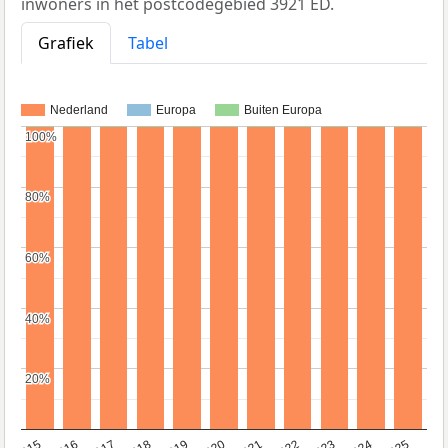
inwoners in het postcodegebied 3921 ED.
Grafiek
Tabel
Nederland
Europa
Buiten Europa
100%
100%
80%
80%
60%
60%
40%
40%
20%
20%