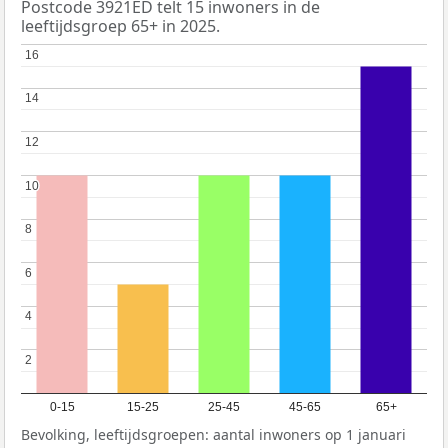
Postcode 3921ED telt 15 inwoners in de
leeftijdsgroep 65+ in 2025.
16
16
14
14
12
12
10
10
8
8
6
6
4
4
2
2
0-15
15-25
25-45
45-65
65+
Bevolking, leeftijdsgroepen: aantal inwoners op 1 januari