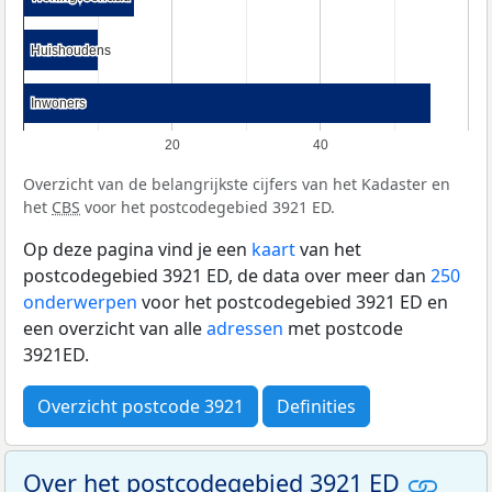
Huishoudens
Huishoudens
Inwoners
Inwoners
20
40
Overzicht van de belangrijkste cijfers van het Kadaster en
het
CBS
voor het postcodegebied 3921 ED.
Op deze pagina vind je een
kaart
van het
postcodegebied 3921 ED, de data over meer dan
250
onderwerpen
voor het postcodegebied 3921 ED en
een overzicht van alle
adressen
met postcode
3921ED.
Overzicht postcode 3921
Definities
Over het postcodegebied 3921 ED