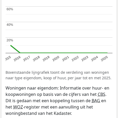
60%
60%
40%
40%
20%
20%
2019
2022
2025
2017
2020
2023
2015
2018
2021
2024
2016
Bovenstaande lijngrafiek toont de verdeling van woningen
naar type eigendom, koop of huur, per jaar tot en met 2025.
Woningen naar eigendom: Informatie over huur- en
koopwoningen op basis van de cijfers van het
CBS
.
Dit is gedaan met een koppeling tussen de
BAG
en
het
WOZ
-register met een aanvulling uit het
woningbestand van het Kadaster.