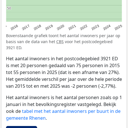
50
50
2015
2016
2017
2018
2019
2020
2021
2022
2023
2024
2025
Bovenstaande grafiek toont het aantal inwoners per jaar op
basis van de data van het
CBS
voor het postcodegebied
3921 ED.
Het aantal inwoners in het postcodegebied 3921 ED
is met 20 personen gedaald van 75 personen in 2015
tot 55 personen in 2025 (dat is een afname van 27%).
Het gemiddelde verschil per jaar over de hele periode
van 2015 tot en met 2025 was -2 personen (-2,77%).
Het aantal inwoners is het aantal personen zoals op 1
januari in het bevolkingsregister vastgelegd. Bekijk
ook de
tabel met het aantal inwoners per buurt in de
gemeente Rhenen
.