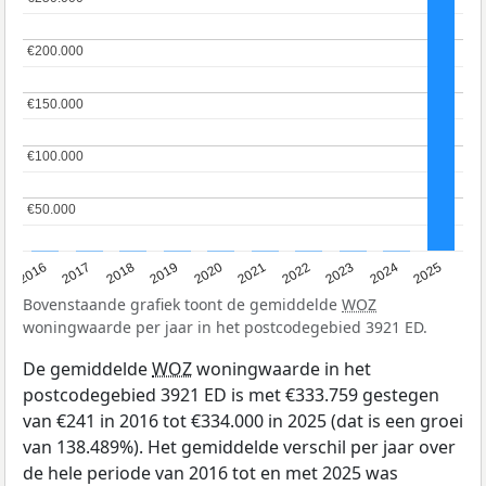
€200.000
€200.000
€150.000
€150.000
€100.000
€100.000
€50.000
€50.000
2016
2017
2018
2019
2020
2021
2022
2023
2024
2025
Bovenstaande grafiek toont de gemiddelde
WOZ
woningwaarde per jaar in het postcodegebied 3921 ED.
De gemiddelde
WOZ
woningwaarde in het
postcodegebied 3921 ED is met €333.759 gestegen
van €241 in 2016 tot €334.000 in 2025 (dat is een groei
van 138.489%). Het gemiddelde verschil per jaar over
de hele periode van 2016 tot en met 2025 was