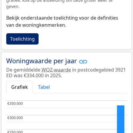
grafiek. Klik op de afbeelding om deze groter weer te
geven.
Bekijk onderstaande toelichting voor de definities
van de woningkenmerken.
Toelichting
Woningwaarde per jaar
De gemiddelde
WOZ-waarde
in postcodegebied 3921
ED was €334.000 in 2025.
Grafiek
Tabel
€350.000
€350.000
€300.000
€300.000
€250.000
€250.000