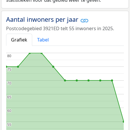
statistieken voor dat gebied weer te geven.
Aantal inwoners per jaar
Postcodegebied 3921ED telt 55 inwoners in 2025.
Grafiek
Tabel
80
80
75
75
70
70
65
65
60
60
55
55