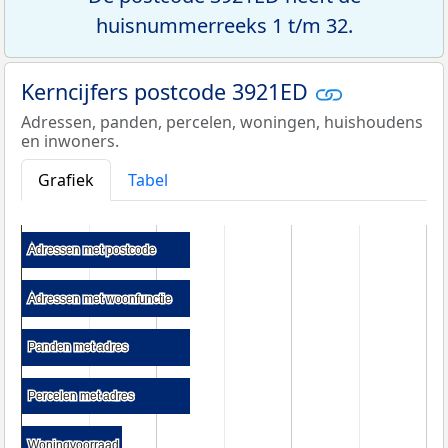
huisnummerreeks 1 t/m 32.
Kerncijfers postcode 3921ED
Adressen, panden, percelen, woningen, huishoudens
en inwoners.
Grafiek
Tabel
Adressen met postcode
Adressen met postcode
Adressen met woonfunctie
Adressen met woonfunctie
Panden met adres
Panden met adres
Percelen met adres
Percelen met adres
Woningvoorraad
Woningvoorraad