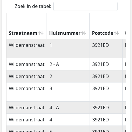
Zoek in de tabel:
Straatnaam
Huisnummer
Postcode
Wo
Straatnaam
Huisnummer
Postcode
Wo
Wildemanstraat
1
3921ED
Els
Wildemanstraat
2 - A
3921ED
Els
Wildemanstraat
2
3921ED
Els
Wildemanstraat
3
3921ED
Els
Wildemanstraat
4 - A
3921ED
Els
Wildemanstraat
4
3921ED
Els
Wildemanstraat
5
3921ED
Els