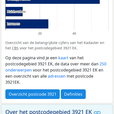
Huishoudens
Huishoudens
Inwoners
Inwoners
20
40
Overzicht van de belangrijkste cijfers van het Kadaster en
het
CBS
voor het postcodegebied 3921 EK.
Op deze pagina vind je een
kaart
van het
postcodegebied 3921 EK, de data over meer dan
250
onderwerpen
voor het postcodegebied 3921 EK en
een overzicht van alle
adressen
met postcode
3921EK.
Overzicht postcode 3921
Definities
Over het postcodegebied 3921 EK