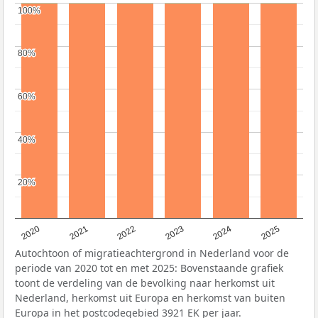
100%
100%
80%
80%
60%
60%
40%
40%
20%
20%
2020
2021
2022
2023
2024
2025
Autochtoon of migratieachtergrond in Nederland voor de
periode van 2020 tot en met 2025: Bovenstaande grafiek
toont de verdeling van de bevolking naar herkomst uit
Nederland, herkomst uit Europa en herkomst van buiten
Europa in het postcodegebied 3921 EK per jaar.