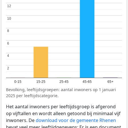
12
12
10
10
8
8
6
6
4
4
2
2
0-15
15-25
25-45
45-65
65+
Bevolking, leeftijdsgroepen: aantal inwoners op 1 januari
2025 per leeftijdscategorie.
Het aantal inwoners per leeftijdsgroep is afgerond
op vijftallen en wordt alleen getoond bij minimaal vijf
inwoners. De
download voor de gemeente Rhenen
bevat veel meer leeftijdgegevens: Er is een document