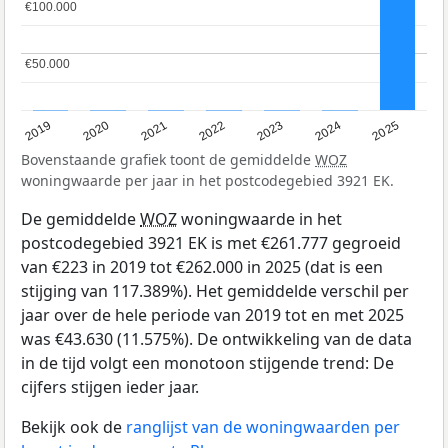
€100.000
€100.000
€50.000
€50.000
2024
2023
2022
2021
2020
2019
2025
Bovenstaande grafiek toont de gemiddelde
WOZ
woningwaarde per jaar in het postcodegebied 3921 EK.
De gemiddelde
WOZ
woningwaarde in het
postcodegebied 3921 EK is met €261.777 gegroeid
van €223 in 2019 tot €262.000 in 2025 (dat is een
stijging van 117.389%). Het gemiddelde verschil per
jaar over de hele periode van 2019 tot en met 2025
was €43.630 (11.575%). De ontwikkeling van de data
in de tijd volgt een monotoon stijgende trend: De
cijfers stijgen ieder jaar.
Bekijk ook de
ranglijst van de woningwaarden per