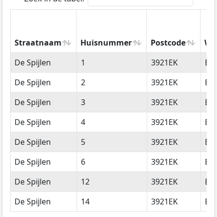
Straatnaam
Huisnummer
Postcode
Wo
Straatnaam
Huisnummer
Postcode
Wo
De Spijlen
1
3921EK
Els
De Spijlen
2
3921EK
Els
De Spijlen
3
3921EK
Els
De Spijlen
4
3921EK
Els
De Spijlen
5
3921EK
Els
De Spijlen
6
3921EK
Els
De Spijlen
12
3921EK
Els
De Spijlen
14
3921EK
Els