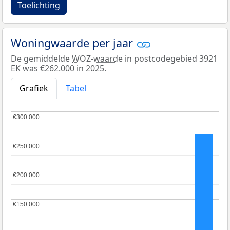
Toelichting
Woningwaarde per jaar
De gemiddelde
WOZ-waarde
in postcodegebied 3921
EK was €262.000 in 2025.
Grafiek
Tabel
€300.000
€300.000
€250.000
€250.000
€200.000
€200.000
€150.000
€150.000