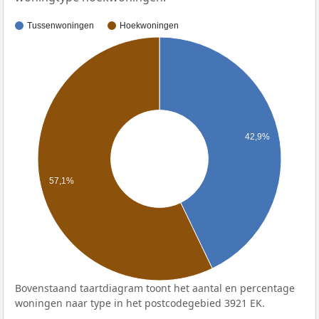
Tussenwoningen
Hoekwoningen
42,9%
57,1%
Bovenstaand taartdiagram toont het aantal en percentage
woningen naar type in het postcodegebied 3921 EK.