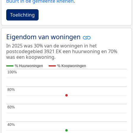
buurt in de gemeente Rhenen
.
Toelichting
Eigendom van woningen
In 2025 was 30% van de woningen in het
postcodegebied 3921 EK een huurwoning en 70%
was een koopwoning.
% Huurwoningen
% Koopwoningen
100%
100%
80%
80%
60%
60%
40%
40%