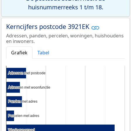
huisnummerreeks 1 t/m 18.
Kerncijfers postcode 3921EK
Adressen, panden, percelen, woningen, huishoudens
en inwoners.
Grafiek
Tabel
Adressen met postcode
Adressen met postcode
Adressen met woonfunctie
Adressen met woonfunctie
Panden met adres
Panden met adres
Percelen met adres
Percelen met adres
Woningvoorraad
Woningvoorraad