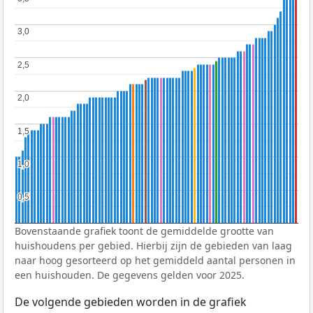
3,0
3,0
2,5
2,5
2,0
2,0
1,5
1,5
1,0
1,0
0,5
0,5
Bovenstaande grafiek toont de gemiddelde grootte van
huishoudens per gebied. Hierbij zijn de gebieden van laag
naar hoog gesorteerd op het gemiddeld aantal personen in
een huishouden. De gegevens gelden voor 2025.
De volgende gebieden worden in de grafiek