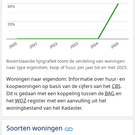
40%
40%
20%
20%
2020
2021
2022
2023
2024
2025
Bovenstaande lijngrafiek toont de verdeling van woningen
naar type eigendom, koop of huur, per jaar tot en met 2025.
Woningen naar eigendom: Informatie over huur- en
koopwoningen op basis van de cijfers van het
CBS
.
Dit is gedaan met een koppeling tussen de
BAG
en
het
WOZ
-register met een aanvulling uit het
woningbestand van het Kadaster.
Soorten woningen