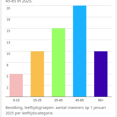
45-65 in 2025.
20
20
18
18
15
15
13
13
10
10
8
8
5
5
3
3
0-15
15-25
25-45
45-65
65+
Bevolking, leeftijdsgroepen: aantal inwoners op 1 januari
2025 per leeftijdscategorie.