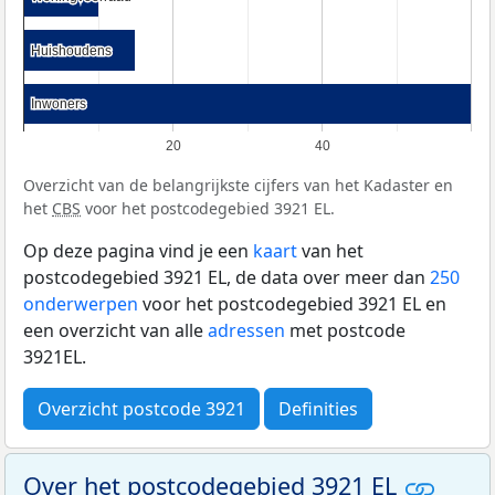
Huishoudens
Huishoudens
Inwoners
Inwoners
20
40
Overzicht van de belangrijkste cijfers van het Kadaster en
het
CBS
voor het postcodegebied 3921 EL.
Op deze pagina vind je een
kaart
van het
postcodegebied 3921 EL, de data over meer dan
250
onderwerpen
voor het postcodegebied 3921 EL en
een overzicht van alle
adressen
met postcode
3921EL.
Overzicht postcode 3921
Definities
Over het postcodegebied 3921 EL