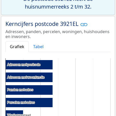
huisnummerreeks 2 t/m 32.
Kerncijfers postcode 3921EL
Adressen, panden, percelen, woningen, huishoudens
en inwoners.
Grafiek
Tabel
Adressen met postcode
Adressen met postcode
Adressen met woonfunctie
Adressen met woonfunctie
Panden met adres
Panden met adres
Percelen met adres
Percelen met adres
Woningvoorraad
Woningvoorraad