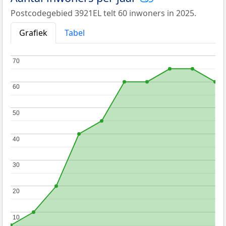
Postcodegebied 3921EL telt 60 inwoners in 2025.
Grafiek
Tabel
70
70
60
60
50
50
40
40
30
30
20
20
10
10