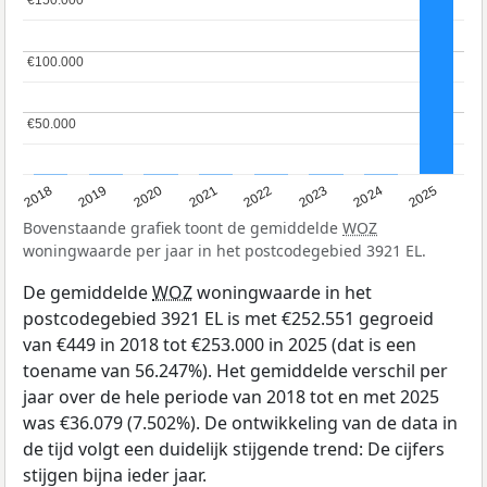
€150.000
€150.000
€100.000
€100.000
€50.000
€50.000
2018
2019
2020
2021
2022
2023
2024
2025
Bovenstaande grafiek toont de gemiddelde
WOZ
woningwaarde per jaar in het postcodegebied 3921 EL.
De gemiddelde
WOZ
woningwaarde in het
postcodegebied 3921 EL is met €252.551 gegroeid
van €449 in 2018 tot €253.000 in 2025 (dat is een
toename van 56.247%). Het gemiddelde verschil per
jaar over de hele periode van 2018 tot en met 2025
was €36.079 (7.502%). De ontwikkeling van de data in
de tijd volgt een duidelijk stijgende trend: De cijfers
stijgen bijna ieder jaar.