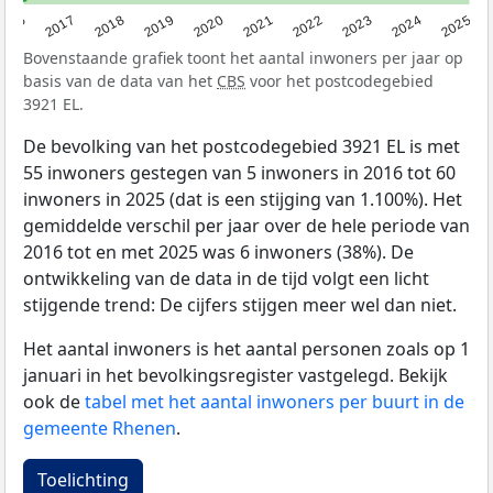
2016
2017
2018
2019
2020
2021
2022
2023
2024
2025
Bovenstaande grafiek toont het aantal inwoners per jaar op
basis van de data van het
CBS
voor het postcodegebied
3921 EL.
De bevolking van het postcodegebied 3921 EL is met
55 inwoners gestegen van 5 inwoners in 2016 tot 60
inwoners in 2025 (dat is een stijging van 1.100%). Het
gemiddelde verschil per jaar over de hele periode van
2016 tot en met 2025 was 6 inwoners (38%). De
ontwikkeling van de data in de tijd volgt een licht
stijgende trend: De cijfers stijgen meer wel dan niet.
Het aantal inwoners is het aantal personen zoals op 1
januari in het bevolkingsregister vastgelegd. Bekijk
ook de
tabel met het aantal inwoners per buurt in de
gemeente Rhenen
.
Toelichting