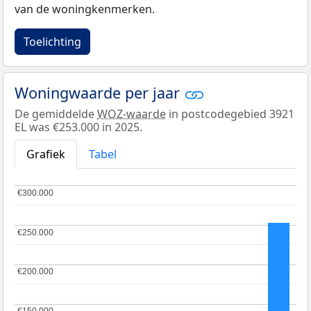
van de woningkenmerken.
Toelichting
Woningwaarde per jaar
De gemiddelde
WOZ-waarde
in postcodegebied 3921
EL was €253.000 in 2025.
Grafiek
Tabel
€300.000
€300.000
€250.000
€250.000
€200.000
€200.000