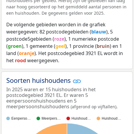
huishoudens per gebied. Hierbij zijn de gebieden van laag
naar hoog gesorteerd op het gemiddeld aantal personen in
een huishouden. De gegevens gelden voor 2025.
De volgende gebieden worden in de grafiek
weergegeven: 82 postcodegebieden (
blauw
), 5
postcode5gebieden (
roze
), 1 numerieke postcode
(
groen
), 1 gemeente (
geel
), 1 provincie (
bruin
) en 1
land (
oranje
). Het postcodegebied 3921 EL wordt in
het
rood
weergegeven.
Soorten huishoudens
In 2025 waren er 15 huishoudens in het
postcodegebied 3921 EL. Er waren 5
eenpersoonshuishoudens en 5
meerpersoonshuishoudens
.
(afgerond op vijftallen)
Eenperso…
Meerpers…
Huishoud…
Huishoud…