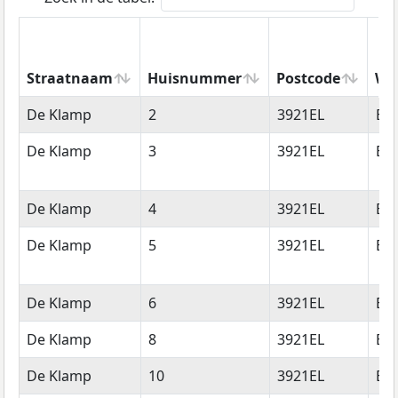
Straatnaam
Huisnummer
Postcode
Wo
Straatnaam
Huisnummer
Postcode
Wo
De Klamp
2
3921EL
Els
De Klamp
3
3921EL
Els
De Klamp
4
3921EL
Els
De Klamp
5
3921EL
Els
De Klamp
6
3921EL
Els
De Klamp
8
3921EL
Els
De Klamp
10
3921EL
Els