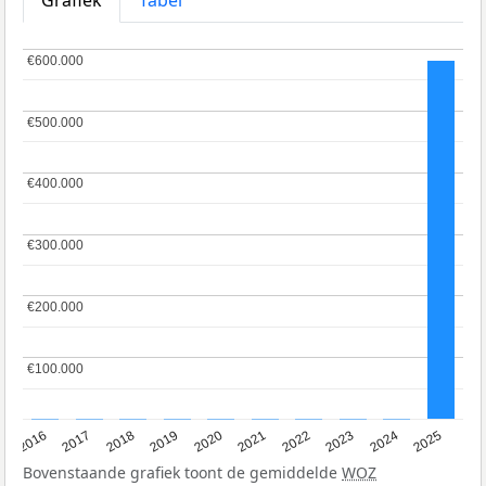
Grafiek
Tabel
€600.000
€600.000
€500.000
€500.000
€400.000
€400.000
€300.000
€300.000
€200.000
€200.000
€100.000
€100.000
2016
2017
2018
2019
2020
2021
2022
2023
2024
2025
Bovenstaande grafiek toont de gemiddelde
WOZ