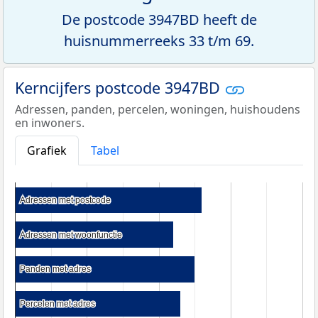
De postcode 3947BD heeft de
huisnummerreeks 33 t/m 69.
Kerncijfers postcode 3947BD
Adressen, panden, percelen, woningen, huishoudens
en inwoners.
Grafiek
Tabel
Adressen met postcode
Adressen met postcode
Adressen met woonfunctie
Adressen met woonfunctie
Panden met adres
Panden met adres
Percelen met adres
Percelen met adres