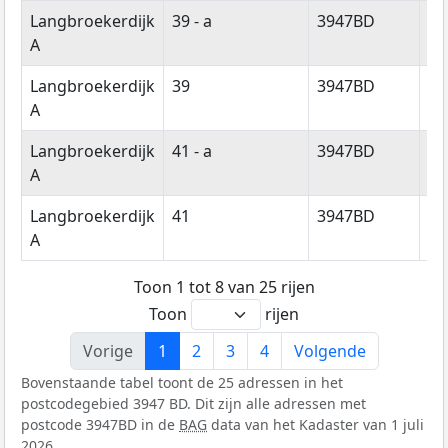
Langbroekerdijk
39 - a
3947BD
La
A
Langbroekerdijk
39
3947BD
La
A
Langbroekerdijk
41 - a
3947BD
La
A
Langbroekerdijk
41
3947BD
La
A
Toon 1 tot 8 van 25 rijen
Toon
rijen
Vorige
1
2
3
4
Volgende
Bovenstaande tabel toont de 25 adressen in het
postcodegebied 3947 BD. Dit zijn alle adressen met
postcode 3947BD in de
BAG
data van het Kadaster van 1 juli
2026.