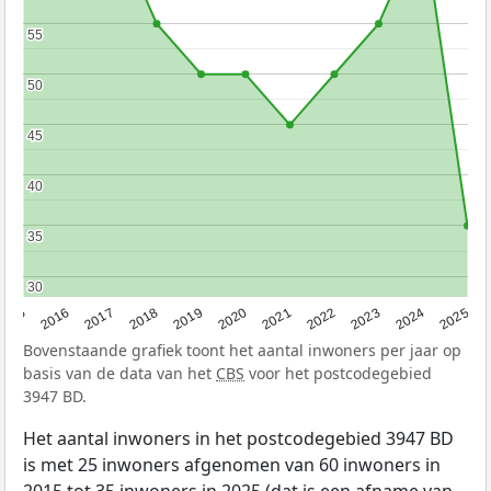
55
55
50
50
45
45
40
40
35
35
30
30
2015
2016
2017
2018
2019
2020
2021
2022
2023
2024
2025
Bovenstaande grafiek toont het aantal inwoners per jaar op
basis van de data van het
CBS
voor het postcodegebied
3947 BD.
Het aantal inwoners in het postcodegebied 3947 BD
is met 25 inwoners afgenomen van 60 inwoners in