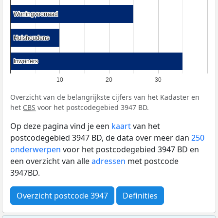
Woningvoorraad
Woningvoorraad
Huishoudens
Huishoudens
Inwoners
Inwoners
10
20
30
Overzicht van de belangrijkste cijfers van het Kadaster en
het
CBS
voor het postcodegebied 3947 BD.
Op deze pagina vind je een
kaart
van het
postcodegebied 3947 BD, de data over meer dan
250
onderwerpen
voor het postcodegebied 3947 BD en
een overzicht van alle
adressen
met postcode
3947BD.
Overzicht postcode 3947
Definities