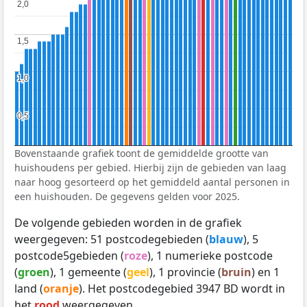
2,0
2,0
1,5
1,5
1,0
1,0
0,5
0,5
Bovenstaande grafiek toont de gemiddelde grootte van
huishoudens per gebied. Hierbij zijn de gebieden van laag
naar hoog gesorteerd op het gemiddeld aantal personen in
een huishouden. De gegevens gelden voor 2025.
De volgende gebieden worden in de grafiek
weergegeven: 51 postcodegebieden (
blauw
), 5
postcode5gebieden (
roze
), 1 numerieke postcode
(
groen
), 1 gemeente (
geel
), 1 provincie (
bruin
) en 1
land (
oranje
). Het postcodegebied 3947 BD wordt in
het
rood
weergegeven.