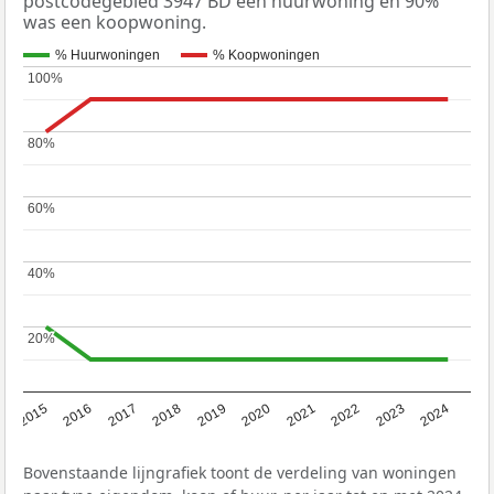
postcodegebied 3947 BD een huurwoning en 90%
was een koopwoning.
% Huurwoningen
% Koopwoningen
100%
100%
80%
80%
60%
60%
40%
40%
20%
20%
2015
2016
2017
2018
2019
2020
2021
2022
2023
2024
Bovenstaande lijngrafiek toont de verdeling van woningen