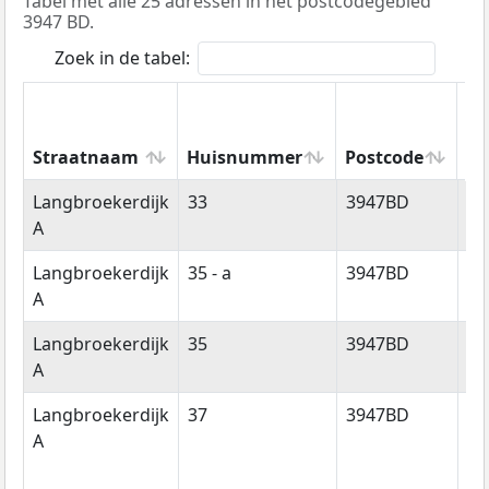
Tabel met alle 25 adressen in het postcodegebied
3947 BD.
Zoek in de tabel:
Straatnaam
Huisnummer
Postcode
Wo
Straatnaam
Huisnummer
Postcode
Wo
Langbroekerdijk
33
3947BD
La
A
Langbroekerdijk
35 - a
3947BD
La
A
Langbroekerdijk
35
3947BD
La
A
Langbroekerdijk
37
3947BD
La
A