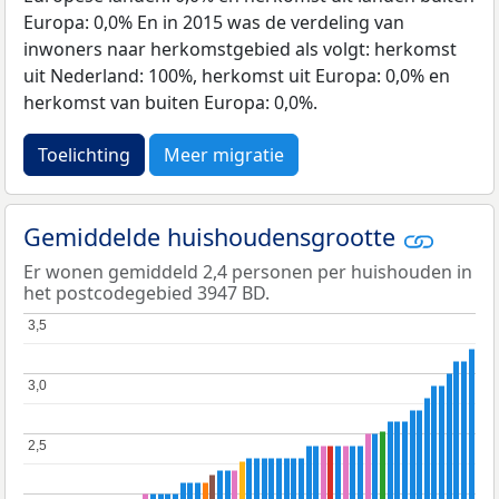
Europa: 0,0% En in 2015 was de verdeling van
inwoners naar herkomstgebied als volgt: herkomst
uit Nederland: 100%, herkomst uit Europa: 0,0% en
herkomst van buiten Europa: 0,0%.
Toelichting
Meer migratie
Gemiddelde huishoudensgrootte
Er wonen gemiddeld 2,4 personen per huishouden in
het postcodegebied 3947 BD.
3,5
3,5
3,0
3,0
2,5
2,5