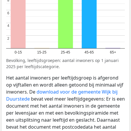
8
8
6
6
4
4
2
2
0-15
15-25
25-45
45-65
65+
Bevolking, leeftijdsgroepen: aantal inwoners op 1 januari
2025 per leeftijdscategorie.
Het aantal inwoners per leeftijdsgroep is afgerond
op vijftallen en wordt alleen getoond bij minimaal vijf
inwoners. De
download voor de gemeente Wijk bij
Duurstede
bevat veel meer leeftijdgegevens: Er is een
document met het aantal inwoners in de gemeente
per levensjaar en met een bevolkingspiramide met
een uitsplitsing naar leeftijd en geslacht. Daarnaast
bevat het document met postcodedata het aantal