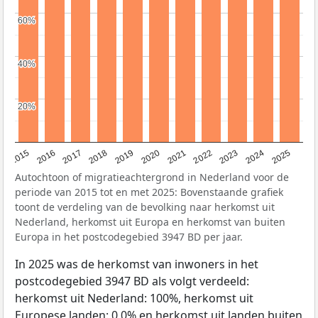
60%
60%
40%
40%
20%
20%
2019
2022
2017
2025
2020
2015
2023
2018
2021
2016
2024
Autochtoon of migratieachtergrond in Nederland voor de
periode van 2015 tot en met 2025: Bovenstaande grafiek
toont de verdeling van de bevolking naar herkomst uit
Nederland, herkomst uit Europa en herkomst van buiten
Europa in het postcodegebied 3947 BD per jaar.
In 2025 was de herkomst van inwoners in het
postcodegebied 3947 BD als volgt verdeeld:
herkomst uit Nederland: 100%, herkomst uit
Europese landen: 0,0% en herkomst uit landen buiten