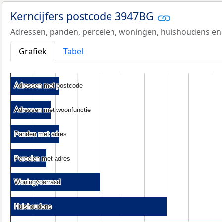
Kerncijfers postcode 3947BG
Adressen, panden, percelen, woningen, huishoudens en
Grafiek
Tabel
Adressen met postcode
Adressen met postcode
Adressen met woonfunctie
Adressen met woonfunctie
Panden met adres
Panden met adres
Percelen met adres
Percelen met adres
Woningvoorraad
Woningvoorraad
Huishoudens
Huishoudens