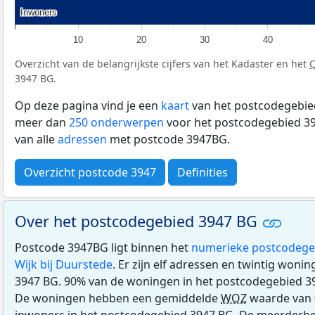
Inwoners
Inwoners
10
20
30
40
Overzicht van de belangrijkste cijfers van het Kadaster en het
3947 BG.
Op deze pagina vind je een
kaart
van het postcodegebied
meer dan
250 onderwerpen
voor het postcodegebied 39
van alle
adressen
met postcode 3947BG.
Overzicht postcode 3947
Definities
Over het postcodegebied 3947 BG
Postcode 3947BG ligt binnen het
numerieke postcodege
Wijk bij Duurstede
. Er zijn elf adressen en twintig woni
3947 BG. 90% van de woningen in het postcodegebied 3
De woningen hebben een gemiddelde
WOZ
waarde van 
inwoners in het postcodegebied 3947 BG. De meerderhe