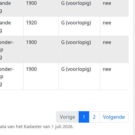
aande
1900
G (voorlopig)
nee
g
aande
1920
G (voorlopig)
nee
g
onder-
1900
G (voorlopig)
nee
ap
g
onder-
1900
G (voorlopig)
nee
ap
g
Vorige
1
2
Volgende
ata van het Kadaster van 1 juli 2026.