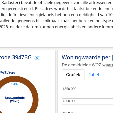
adaster) bevat de officiële gegevens van alle adressen en 
tsen geregistreerd. Per adres wordt het laatst bekende ener
ldig; definitieve energielabels hebben een geldigheid van 1
vullende gegevens beschikbaar, zoals het berekeningstyp
i 2026, na deze datum kunnen energielabels en andere kenme
tcode 3947BG
Woningwaarde per 
De gemiddelde
WOZ-waar
Grafiek
Tabel
€350.000
€350.000
€300.000
€300.000