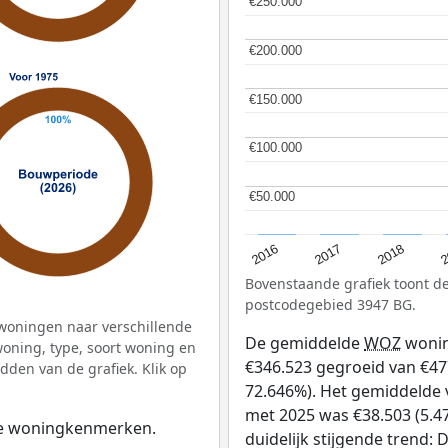
€250.000
€250.000
€200.000
€200.000
€150.000
€150.000
€100.000
€100.000
€50.000
€50.000
2
2016
2018
2017
Bovenstaande grafiek toont 
postcodegebied 3947 BG.
woningen naar verschillende
De gemiddelde
WOZ
wonin
ning, type, soort woning en
€346.523 gegroeid van €477 
dden van de grafiek. Klik op
72.646%). Het gemiddelde v
met 2025 was €38.503 (5.47
 de woningkenmerken.
duidelijk stijgende trend: D