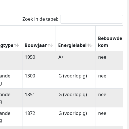
Zoek in de tabel:
Bebouwde
gtype
Bouwjaar
Energielabel
kom
gtype
Bouwjaar
Energielabel
Bebouwde
1950
A+
nee
kom
aande
1300
G (voorlopig)
nee
g
aande
1851
G (voorlopig)
nee
g
aande
1872
G (voorlopig)
nee
g