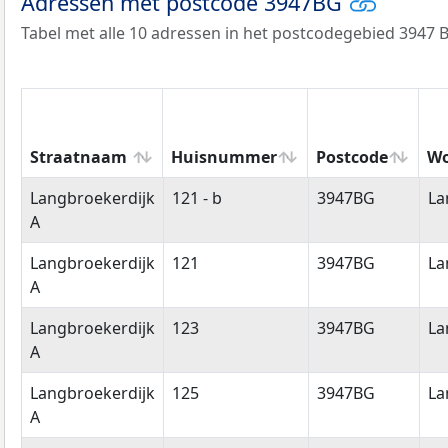
Adressen met postcode 3947BG
Tabel met alle 10 adressen in het postcodegebied 3947 
Straatnaam
Huisnummer
Postcode
Wo
Straatnaam
Huisnummer
Postcode
Wo
Langbroekerdijk
121 - b
3947BG
La
A
Langbroekerdijk
121
3947BG
La
A
Langbroekerdijk
123
3947BG
La
A
Langbroekerdijk
125
3947BG
La
A