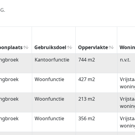
BG.
onplaats
Gebruiksdoel
Oppervlakte
Wonin
onplaats
Gebruiksdoel
Oppervlakte
Wonin
ngbroek
Kantoorfunctie
744 m2
n.v.t.
ngbroek
Woonfunctie
427 m2
Vrijst
wonin
ngbroek
Woonfunctie
213 m2
Vrijst
wonin
ngbroek
Woonfunctie
356 m2
Vrijst
wonin