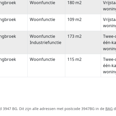
ngbroek
Woonfunctie
180 m2
Vrijst
wonin
ngbroek
Woonfunctie
109 m2
Vrijst
wonin
ngbroek
Woonfunctie
173 m2
Twee-
Industriefunctie
één-k
wonin
ngbroek
Woonfunctie
115 m2
Twee-
één-k
wonin
d 3947 BG. Dit zijn alle adressen met postcode 3947BG in de
BAG
d