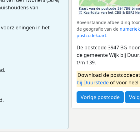
 huishoudens van
Bovenstaande afbeelding toon
 voorzieningen in het
de geografie van de
numeriek
postcodekaart
.
De postcode 3947 BG hoort
de gemeente Wijk bij Duur
.
t/m 139.
nd.
Download de postcodedat
bij Duurstede
of voor heel
Vorige postcode
Volg
d.