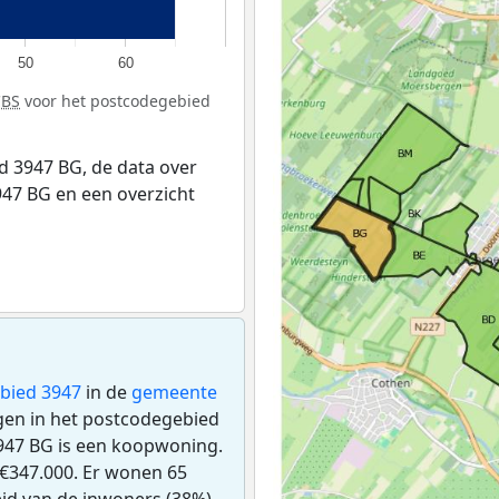
50
60
CBS
voor het postcodegebied
 3947 BG, de data over
47 BG en een overzicht
bied 3947
in de
gemeente
ngen in het postcodegebied
947 BG is een koopwoning.
€347.000. Er wonen 65
id van de inwoners (38%)