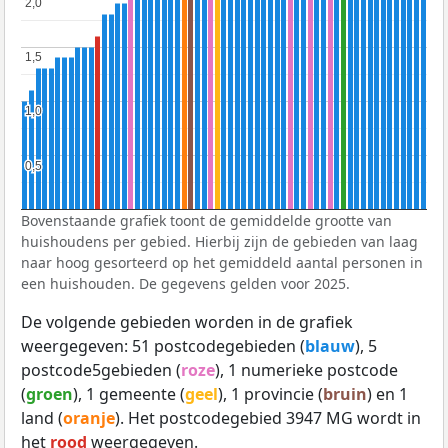
2,0
2,0
1,5
1,5
1,0
1,0
0,5
0,5
Bovenstaande grafiek toont de gemiddelde grootte van
huishoudens per gebied. Hierbij zijn de gebieden van laag
naar hoog gesorteerd op het gemiddeld aantal personen in
een huishouden. De gegevens gelden voor 2025.
De volgende gebieden worden in de grafiek
weergegeven: 51 postcodegebieden (
blauw
), 5
postcode5gebieden (
roze
), 1 numerieke postcode
(
groen
), 1 gemeente (
geel
), 1 provincie (
bruin
) en 1
land (
oranje
). Het postcodegebied 3947 MG wordt in
het
rood
weergegeven.