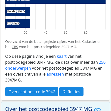
Huishoudens
Huishoudens
Inwoners
Inwoners
20
40
60
80
Overzicht van de belangrijkste cijfers van het Kadaster en
het
CBS
voor het postcodegebied 3947 MG.
Op deze pagina vind je een
kaart
van het
postcodegebied 3947 MG, de data over meer dan
250
onderwerpen
voor het postcodegebied 3947 MG en
een overzicht van alle
adressen
met postcode
3947MG.
Overzicht postcode 3947
Definities
Over het postcodegebied 3947 MG