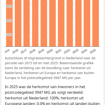
60%
60%
40%
40%
20%
20%
2019
2022
2017
2025
2020
2015
2023
2018
2021
2016
2024
Autochtoon of migratieachtergrond in Nederland voor de
periode van 2015 tot en met 2025: Bovenstaande grafiek
toont de verdeling van de bevolking naar herkomst uit
Nederland, herkomst uit Europa en herkomst van buiten
Europa in het postcodegebied 3947 MG per jaar.
In 2025 was de herkomst van inwoners in het
postcodegebied 3947 MG als volgt verdeeld:
herkomst uit Nederland: 100%, herkomst uit
Europese landen: 0,0% en herkomst uit landen buiten