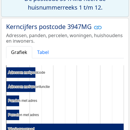
huisnummerreeks 1 t/m 12.
Kerncijfers postcode 3947MG
Adressen, panden, percelen, woningen, huishoudens
en inwoners.
Grafiek
Tabel
Adressen met postcode
Adressen met postcode
Adressen met woonfunctie
Adressen met woonfunctie
Panden met adres
Panden met adres
Percelen met adres
Percelen met adres
Woningvoorraad
Woningvoorraad