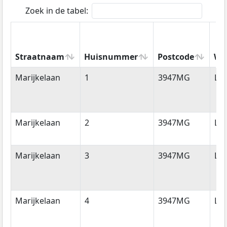
Zoek in de tabel:
Straatnaam
Huisnummer
Postcode
Wo
Straatnaam
Huisnummer
Postcode
Wo
Marijkelaan
1
3947MG
La
Marijkelaan
2
3947MG
La
Marijkelaan
3
3947MG
La
Marijkelaan
4
3947MG
La