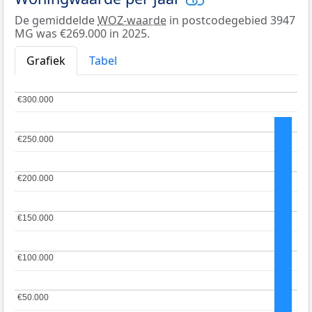
De gemiddelde
WOZ-waarde
in postcodegebied 3947
MG was €269.000 in 2025.
Grafiek
Tabel
€300.000
€300.000
€250.000
€250.000
€200.000
€200.000
€150.000
€150.000
€100.000
€100.000
€50.000
€50.000