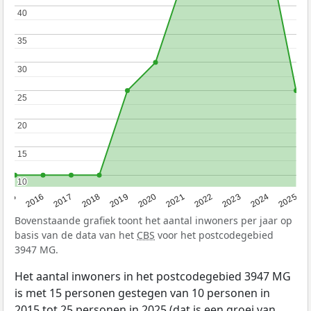
40
40
35
35
30
30
25
25
20
20
15
15
10
10
2015
2016
2017
2018
2019
2020
2021
2022
2023
2024
2025
Bovenstaande grafiek toont het aantal inwoners per jaar op
basis van de data van het
CBS
voor het postcodegebied
3947 MG.
Het aantal inwoners in het postcodegebied 3947 MG
is met 15 personen gestegen van 10 personen in
2015 tot 25 personen in 2025 (dat is een groei van