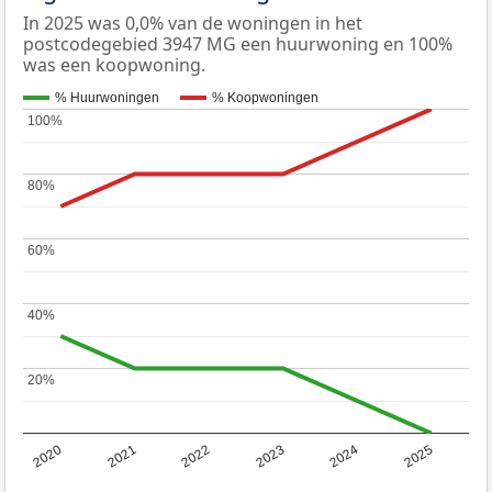
In 2025 was 0,0% van de woningen in het
postcodegebied 3947 MG een huurwoning en 100%
was een koopwoning.
% Huurwoningen
% Koopwoningen
100%
100%
80%
80%
60%
60%
40%
40%
20%
20%
2020
2021
2022
2023
2024
2025