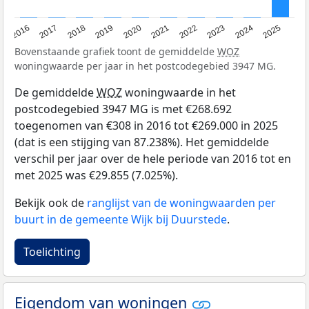
2016
2017
2018
2019
2020
2021
2022
2023
2024
2025
Bovenstaande grafiek toont de gemiddelde
WOZ
woningwaarde per jaar in het postcodegebied 3947 MG.
De gemiddelde
WOZ
woningwaarde in het
postcodegebied 3947 MG is met €268.692
toegenomen van €308 in 2016 tot €269.000 in 2025
(dat is een stijging van 87.238%). Het gemiddelde
verschil per jaar over de hele periode van 2016 tot en
met 2025 was €29.855 (7.025%).
Bekijk ook de
ranglijst van de woningwaarden per
buurt in de gemeente Wijk bij Duurstede
.
Toelichting
Eigendom van woningen