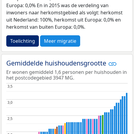
Europa: 0,0% En in 2015 was de verdeling van
inwoners naar herkomstgebied als volgt: herkomst
uit Nederland: 100%, herkomst uit Europa: 0,0% en
herkomst van buiten Europa: 0,0%.
Toelichting
Meer migratie
Gemiddelde huishoudensgrootte
Er wonen gemiddeld 1,6 personen per huishouden in
het postcodegebied 3947 MG.
3,5
3,5
3,0
3,0
2,5
2,5