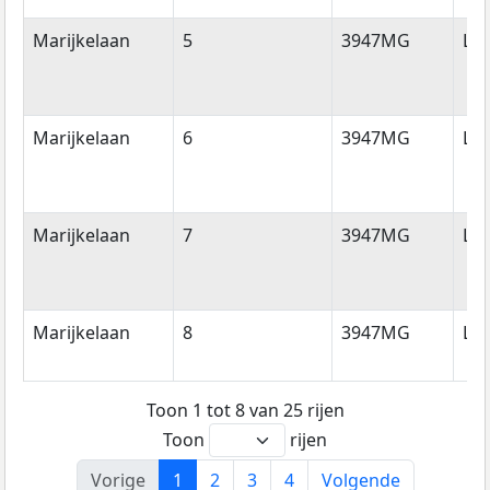
Marijkelaan
5
3947MG
La
Marijkelaan
6
3947MG
La
Marijkelaan
7
3947MG
La
Marijkelaan
8
3947MG
La
Toon 1 tot 8 van 25 rijen
Toon
rijen
Vorige
1
2
3
4
Volgende