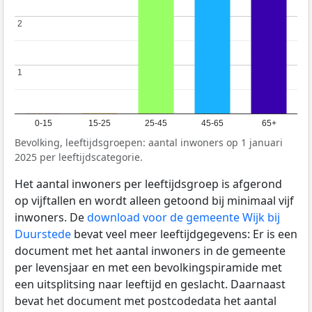
2
2
1
1
0-15
15-25
25-45
45-65
65+
Bevolking, leeftijdsgroepen: aantal inwoners op 1 januari
2025 per leeftijdscategorie.
Het aantal inwoners per leeftijdsgroep is afgerond
op vijftallen en wordt alleen getoond bij minimaal vijf
inwoners. De
download voor de gemeente Wijk bij
Duurstede
bevat veel meer leeftijdgegevens: Er is een
document met het aantal inwoners in de gemeente
per levensjaar en met een bevolkingspiramide met
een uitsplitsing naar leeftijd en geslacht. Daarnaast
bevat het document met postcodedata het aantal