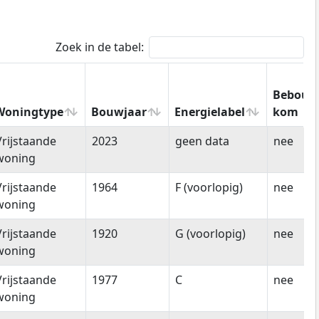
Zoek in de tabel:
Bebouw
Woningtype
Bouwjaar
Energielabel
kom
Woningtype
Bouwjaar
Energielabel
Bebouw
Vrijstaande
2023
geen data
nee
kom
woning
Vrijstaande
1964
F (voorlopig)
nee
woning
Vrijstaande
1920
G (voorlopig)
nee
woning
Vrijstaande
1977
C
nee
woning