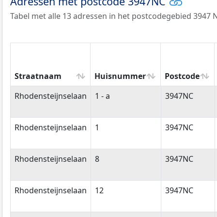
Adressen met postcode 3947NC
Tabel met alle 13 adressen in het postcodegebied 3947 
Straatnaam
Huisnummer
Postcode
Straatnaam
Huisnummer
Postcode
Rhodensteijnselaan
1 - a
3947NC
Rhodensteijnselaan
1
3947NC
Rhodensteijnselaan
8
3947NC
Rhodensteijnselaan
12
3947NC