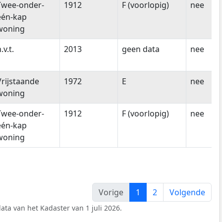
Twee-onder-
1912
F (voorlopig)
nee
één-kap
woning
.v.t.
2013
geen data
nee
Vrijstaande
1972
E
nee
woning
Twee-onder-
1912
F (voorlopig)
nee
één-kap
woning
Vorige
1
2
Volgende
ata van het Kadaster van 1 juli 2026.