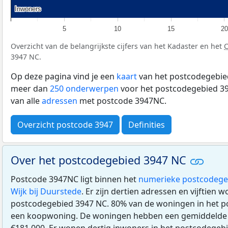
Inwoners
Inwoners
5
10
15
20
Overzicht van de belangrijkste cijfers van het Kadaster en het
3947 NC.
Op deze pagina vind je een
kaart
van het postcodegebied
meer dan
250 onderwerpen
voor het postcodegebied 39
van alle
adressen
met postcode 3947NC.
Overzicht postcode 3947
Definities
Over het postcodegebied 3947 NC
Postcode 3947NC ligt binnen het
numerieke postcodege
Wijk bij Duurstede
. Er zijn dertien adressen en vijftien 
postcodegebied 3947 NC. 80% van de woningen in het p
een koopwoning. De woningen hebben een gemiddeld
€181.000. Er wonen dertig inwoners in het postcodegeb