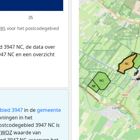
25
CBS
voor het postcodegebied
 3947 NC, de data over
47 NC en een overzicht
bied 3947
in de
gemeente
woningen in het
ostcodegebied 3947 NC is
e
WOZ
waarde van
ied 3947 NC, waarvan het