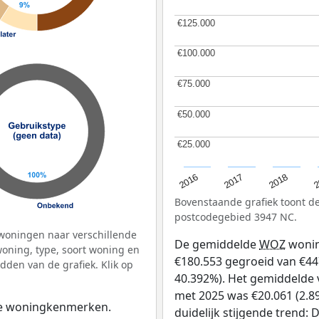
€125.000
€125.000
€100.000
€100.000
€75.000
€75.000
€50.000
€50.000
€25.000
€25.000
2
2016
2018
2017
Bovenstaande grafiek toont 
postcodegebied 3947 NC.
woningen naar verschillende
De gemiddelde
WOZ
wonin
ning, type, soort woning en
€180.553 gegroeid van €447
dden van de grafiek. Klik op
40.392%). Het gemiddelde v
met 2025 was €20.061 (2.89
 de woningkenmerken.
duidelijk stijgende trend: D