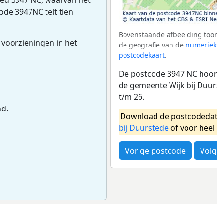
code 3947NC telt tien
Bovenstaande afbeelding toon
 voorzieningen in het
de geografie van de
numeriek
postcodekaart
.
De postcode 3947 NC hoort
de gemeente Wijk bij Duur
.
t/m 26.
nd.
Download de postcodedat
bij Duurstede
of voor heel
Vorige postcode
Volg