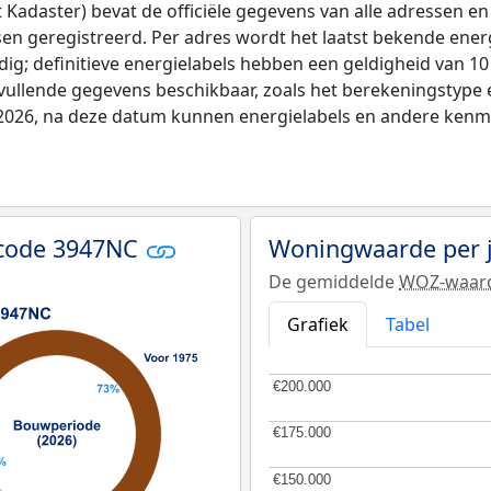
adaster) bevat de officiële gegevens van alle adressen en 
tsen geregistreerd. Per adres wordt het laatst bekende ener
ldig; definitieve energielabels hebben een geldigheid van 1
vullende gegevens beschikbaar, zoals het berekeningstyp
i 2026, na deze datum kunnen energielabels en andere kenme
tcode 3947NC
Woningwaarde per 
De gemiddelde
WOZ-waar
Grafiek
Tabel
€200.000
€200.000
€175.000
€175.000
€150.000
€150.000