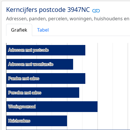
Kerncijfers postcode 3947NC
Adressen, panden, percelen, woningen, huishoudens en
Grafiek
Tabel
Adressen met postcode
Adressen met postcode
Adressen met woonfunctie
Adressen met woonfunctie
Panden met adres
Panden met adres
Percelen met adres
Percelen met adres
Woningvoorraad
Woningvoorraad
Huishoudens
Huishoudens