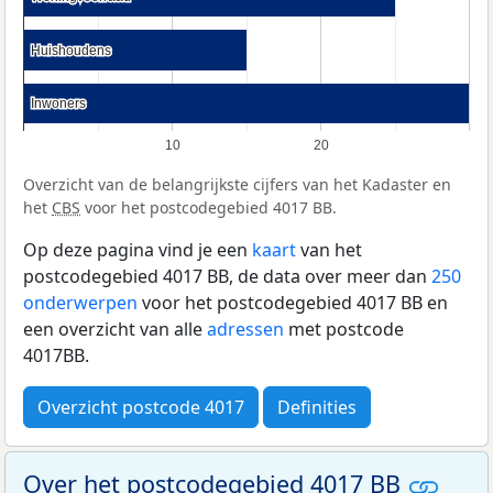
Huishoudens
Huishoudens
Inwoners
Inwoners
10
20
Overzicht van de belangrijkste cijfers van het Kadaster en
het
CBS
voor het postcodegebied 4017 BB.
Op deze pagina vind je een
kaart
van het
postcodegebied 4017 BB, de data over meer dan
250
onderwerpen
voor het postcodegebied 4017 BB en
een overzicht van alle
adressen
met postcode
4017BB.
Overzicht postcode 4017
Definities
Over het postcodegebied 4017 BB