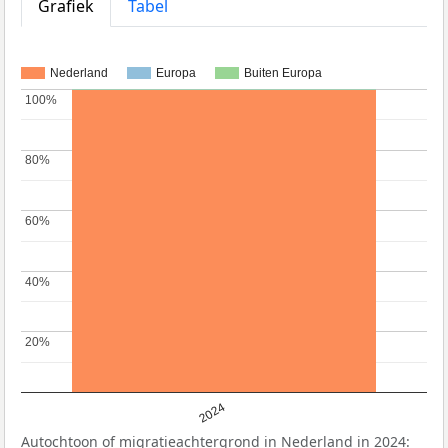
Grafiek
Tabel
Nederland
Europa
Buiten Europa
100%
100%
80%
80%
60%
60%
40%
40%
20%
20%
2024
Autochtoon of migratieachtergrond in Nederland in 2024: