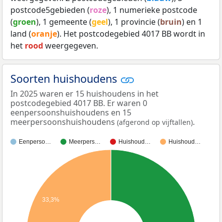
postcode5gebieden (
roze
), 1 numerieke postcode
(
groen
), 1 gemeente (
geel
), 1 provincie (
bruin
) en 1
land (
oranje
). Het postcodegebied 4017 BB wordt in
het
rood
weergegeven.
Soorten huishoudens
In 2025 waren er 15 huishoudens in het
postcodegebied 4017 BB. Er waren 0
eenpersoonshuishoudens en 15
meerpersoonshuishoudens
.
(afgerond op vijftallen)
Eenperso…
Meerpers…
Huishoud…
Huishoud…
33,3%