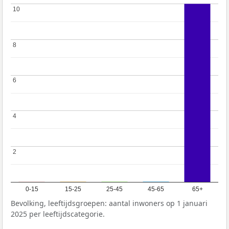
10
10
8
8
6
6
4
4
2
2
0-15
15-25
25-45
45-65
65+
Bevolking, leeftijdsgroepen: aantal inwoners op 1 januari
2025 per leeftijdscategorie.