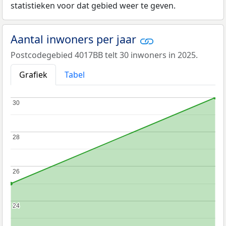
statistieken voor dat gebied weer te geven.
Aantal inwoners per jaar
Postcodegebied 4017BB telt 30 inwoners in 2025.
Grafiek
Tabel
30
30
28
28
26
26
24
24