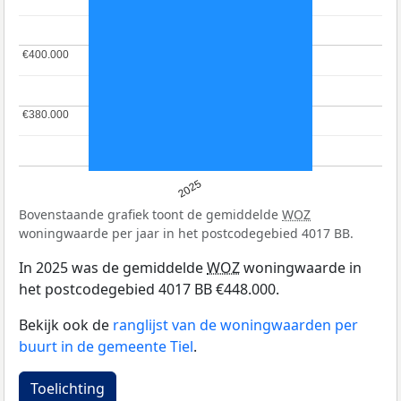
€400.000
€400.000
€380.000
€380.000
2025
Bovenstaande grafiek toont de gemiddelde
WOZ
woningwaarde per jaar in het postcodegebied 4017 BB.
In 2025 was de gemiddelde
WOZ
woningwaarde in
het postcodegebied 4017 BB €448.000.
Bekijk ook de
ranglijst van de woningwaarden per
buurt in de gemeente Tiel
.
Toelichting