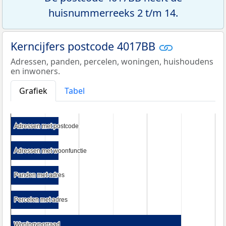
huisnummerreeks 2 t/m 14.
Kerncijfers postcode 4017BB
Adressen, panden, percelen, woningen, huishoudens
en inwoners.
Grafiek
Tabel
Adressen met postcode
Adressen met postcode
Adressen met woonfunctie
Adressen met woonfunctie
Panden met adres
Panden met adres
Percelen met adres
Percelen met adres
Woningvoorraad
Woningvoorraad