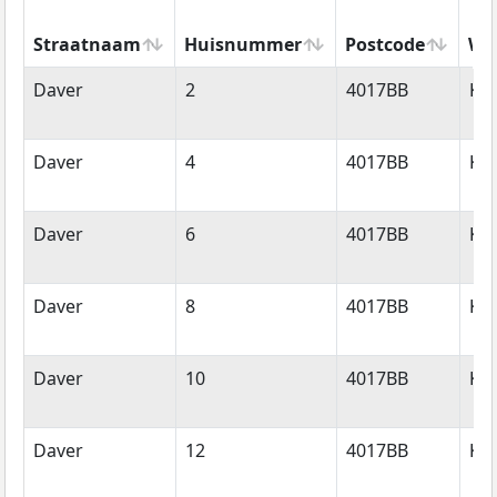
Straatnaam
Huisnummer
Postcode
Wo
Straatnaam
Huisnummer
Postcode
Wo
Daver
2
4017BB
Ker
Daver
4
4017BB
Ker
Daver
6
4017BB
Ker
Daver
8
4017BB
Ker
Daver
10
4017BB
Ker
Daver
12
4017BB
Ker