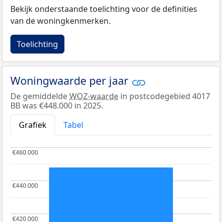
Bekijk onderstaande toelichting voor de definities
van de woningkenmerken.
Toelichting
Woningwaarde per jaar
De gemiddelde
WOZ-waarde
in postcodegebied 4017
BB was €448.000 in 2025.
Grafiek
Tabel
€460.000
€460.000
€440.000
€440.000
€420.000
€420.000