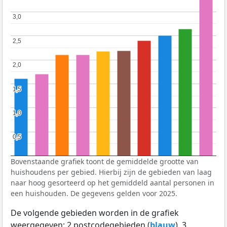
3,0
3,0
2,5
2,5
2,0
2,0
1,5
1,5
1,0
1,0
0,5
0,5
Bovenstaande grafiek toont de gemiddelde grootte van
huishoudens per gebied. Hierbij zijn de gebieden van laag
naar hoog gesorteerd op het gemiddeld aantal personen in
een huishouden. De gegevens gelden voor 2025.
De volgende gebieden worden in de grafiek
weergegeven: 2 postcodegebieden (
blauw
), 3