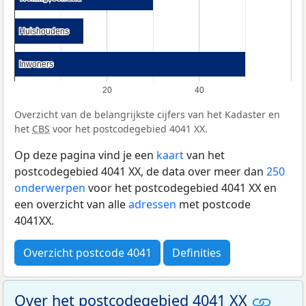
Huishoudens
Huishoudens
Inwoners
Inwoners
20
40
Overzicht van de belangrijkste cijfers van het Kadaster en
het
CBS
voor het postcodegebied 4041 XX.
Op deze pagina vind je een
kaart
van het
postcodegebied 4041 XX, de data over meer dan
250
onderwerpen
voor het postcodegebied 4041 XX en
een overzicht van alle
adressen
met postcode
4041XX.
Overzicht postcode 4041
Definities
Over het postcodegebied 4041 XX