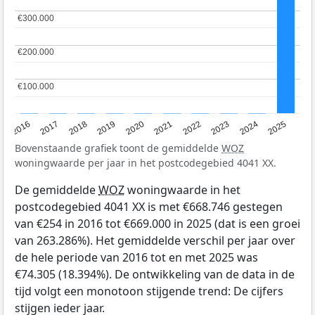
€300.000
€300.000
€200.000
€200.000
€100.000
€100.000
2016
2017
2018
2019
2020
2021
2022
2023
2024
2025
Bovenstaande grafiek toont de gemiddelde
WOZ
woningwaarde per jaar in het postcodegebied 4041 XX.
De gemiddelde
WOZ
woningwaarde in het
postcodegebied 4041 XX is met €668.746 gestegen
van €254 in 2016 tot €669.000 in 2025 (dat is een groei
van 263.286%). Het gemiddelde verschil per jaar over
de hele periode van 2016 tot en met 2025 was
€74.305 (18.394%). De ontwikkeling van de data in de
tijd volgt een monotoon stijgende trend: De cijfers
stijgen ieder jaar.