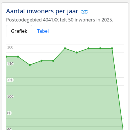
Aantal inwoners per jaar
Postcodegebied 4041XX telt 50 inwoners in 2025.
Grafiek
Tabel
160
160
140
140
120
120
100
100
80
80
60
60