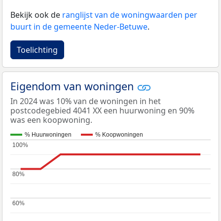
Bekijk ook de
ranglijst van de woningwaarden per
buurt in de gemeente Neder-Betuwe
.
Toelichting
Eigendom van woningen
In 2024 was 10% van de woningen in het
postcodegebied 4041 XX een huurwoning en 90%
was een koopwoning.
% Huurwoningen
% Koopwoningen
100%
100%
80%
80%
60%
60%