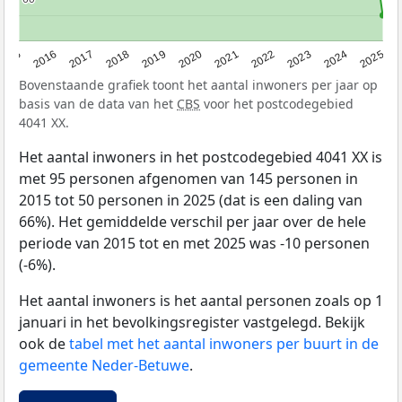
2015
2016
2017
2018
2019
2020
2021
2022
2023
2024
2025
Bovenstaande grafiek toont het aantal inwoners per jaar op
basis van de data van het
CBS
voor het postcodegebied
4041 XX.
Het aantal inwoners in het postcodegebied 4041 XX is
met 95 personen afgenomen van 145 personen in
2015 tot 50 personen in 2025 (dat is een daling van
66%). Het gemiddelde verschil per jaar over de hele
periode van 2015 tot en met 2025 was -10 personen
(-6%).
Het aantal inwoners is het aantal personen zoals op 1
januari in het bevolkingsregister vastgelegd. Bekijk
ook de
tabel met het aantal inwoners per buurt in de
gemeente Neder-Betuwe
.