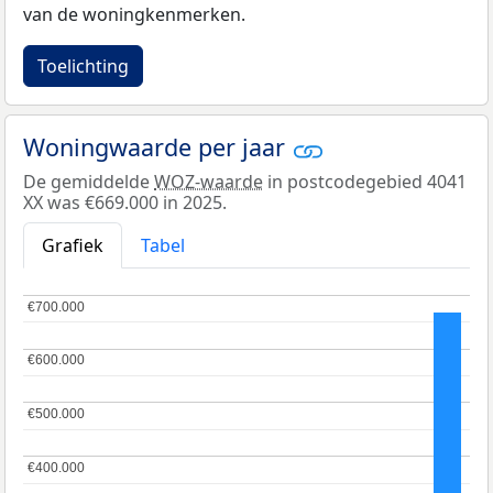
van de woningkenmerken.
Toelichting
Woningwaarde per jaar
De gemiddelde
WOZ-waarde
in postcodegebied 4041
XX was €669.000 in 2025.
Grafiek
Tabel
€700.000
€700.000
€600.000
€600.000
€500.000
€500.000
€400.000
€400.000