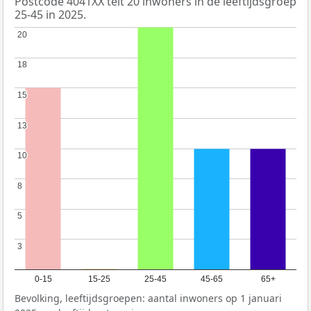
Postcode 4041XX telt 20 inwoners in de leeftijdsgroep
25-45 in 2025.
20
20
18
18
15
15
13
13
10
10
8
8
5
5
3
3
0-15
15-25
25-45
45-65
65+
Bevolking, leeftijdsgroepen: aantal inwoners op 1 januari