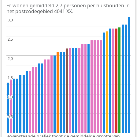
Er wonen gemiddeld 2,7 personen per huishouden in
het postcodegebied 4041 XX.
3,0
3,0
2,5
2,5
2,0
2,0
1,5
1,5
1,0
1,0
0,5
0,5
Bovenstaande grafiek toont de gemiddelde grootte van