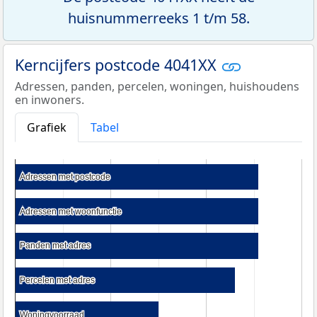
huisnummerreeks 1 t/m 58.
Kerncijfers postcode 4041XX
Adressen, panden, percelen, woningen, huishoudens
en inwoners.
Grafiek
Tabel
Adressen met postcode
Adressen met postcode
Adressen met woonfunctie
Adressen met woonfunctie
Panden met adres
Panden met adres
Percelen met adres
Percelen met adres
Woningvoorraad
Woningvoorraad