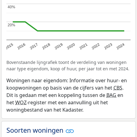
40%
40%
20%
20%
2015
2016
2017
2018
2019
2020
2021
2022
2023
2024
Bovenstaande lijngrafiek toont de verdeling van woningen
naar type eigendom, koop of huur, per jaar tot en met 2024.
Woningen naar eigendom: Informatie over huur- en
koopwoningen op basis van de cijfers van het
CBS
.
Dit is gedaan met een koppeling tussen de
BAG
en
het
WOZ
-register met een aanvulling uit het
woningbestand van het Kadaster.
Soorten woningen