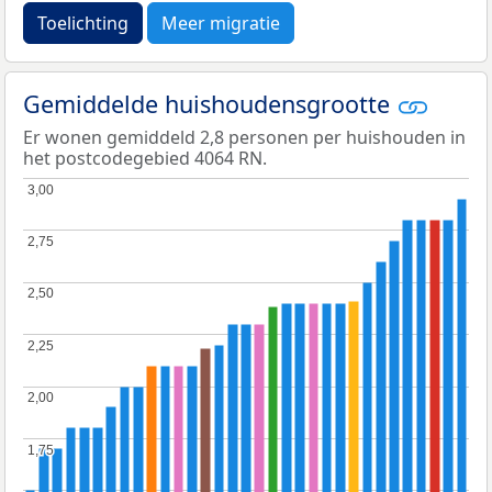
Toelichting
Meer migratie
Gemiddelde huishoudensgrootte
Er wonen gemiddeld 2,8 personen per huishouden in
het postcodegebied 4064 RN.
3,00
3,00
2,75
2,75
2,50
2,50
2,25
2,25
2,00
2,00
1,75
1,75