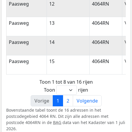
Paasweg
12
4064RN
Var
Paasweg
13
4064RN
Var
Paasweg
14
4064RN
Var
Paasweg
15
4064RN
Var
Toon 1 tot 8 van 16 rijen
Toon
rijen
Vorige
1
2
Volgende
Bovenstaande tabel toont de 16 adressen in het
postcodegebied 4064 RN. Dit zijn alle adressen met
postcode 4064RN in de
BAG
data van het Kadaster van 1 juli
2026.