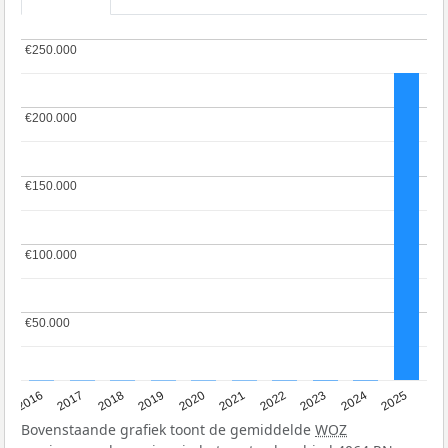
€250.000
€250.000
€200.000
€200.000
€150.000
€150.000
€100.000
€100.000
€50.000
€50.000
2016
2017
2018
2019
2020
2021
2022
2023
2024
2025
Bovenstaande grafiek toont de gemiddelde
WOZ