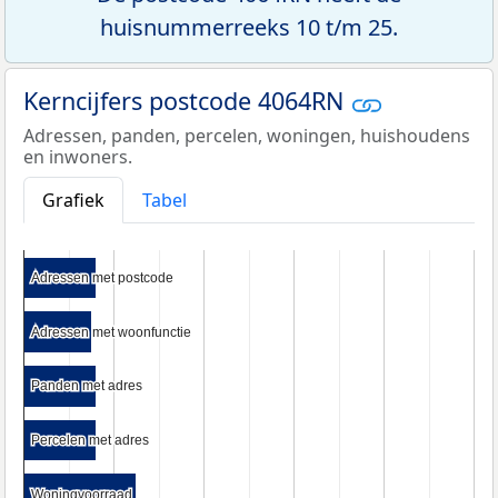
huisnummerreeks 10 t/m 25.
Kerncijfers postcode 4064RN
Adressen, panden, percelen, woningen, huishoudens
en inwoners.
Grafiek
Tabel
Adressen met postcode
Adressen met postcode
Adressen met woonfunctie
Adressen met woonfunctie
Panden met adres
Panden met adres
Percelen met adres
Percelen met adres
Woningvoorraad
Woningvoorraad