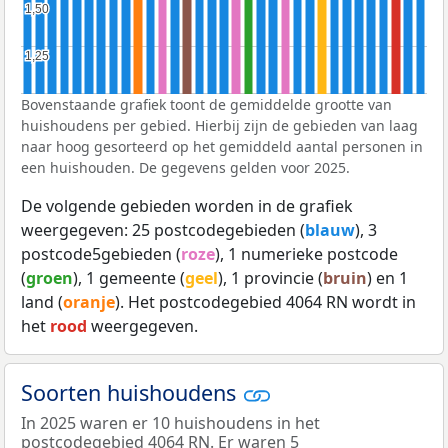
1,50
1,50
1,25
1,25
Bovenstaande grafiek toont de gemiddelde grootte van
huishoudens per gebied. Hierbij zijn de gebieden van laag
naar hoog gesorteerd op het gemiddeld aantal personen in
een huishouden. De gegevens gelden voor 2025.
De volgende gebieden worden in de grafiek
weergegeven: 25 postcodegebieden (
blauw
), 3
postcode5gebieden (
roze
), 1 numerieke postcode
(
groen
), 1 gemeente (
geel
), 1 provincie (
bruin
) en 1
land (
oranje
). Het postcodegebied 4064 RN wordt in
het
rood
weergegeven.
Soorten huishoudens
In 2025 waren er 10 huishoudens in het
postcodegebied 4064 RN. Er waren 5