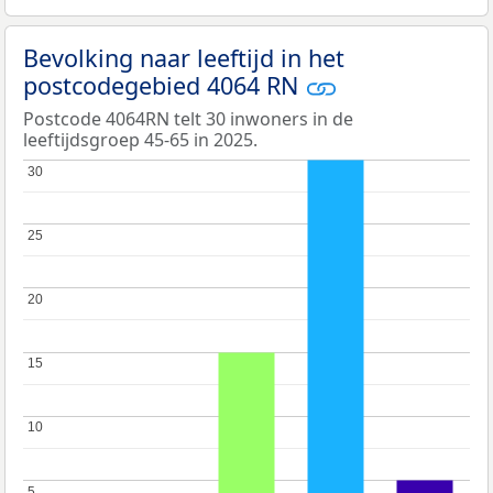
Bevolking naar leeftijd in het
postcodegebied 4064 RN
Postcode 4064RN telt 30 inwoners in de
leeftijdsgroep 45-65 in 2025.
30
30
25
25
20
20
15
15
10
10
5
5