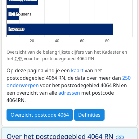
Huishoudens
Huishoudens
Inwoners
Inwoners
20
40
60
80
Overzicht van de belangrijkste cijfers van het Kadaster en
het
CBS
voor het postcodegebied 4064 RN.
Op deze pagina vind je een
kaart
van het
postcodegebied 4064 RN, de data over meer dan
250
onderwerpen
voor het postcodegebied 4064 RN en
een overzicht van alle
adressen
met postcode
4064RN.
Overzicht postcode 4064
Definities
Over het postcodegebied 4064 RN