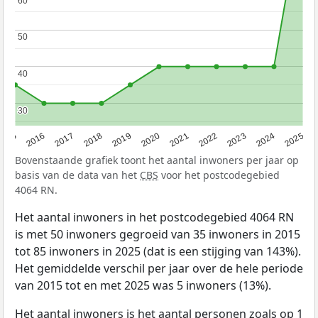
60
60
50
50
40
40
30
30
2015
2016
2017
2018
2019
2020
2021
2022
2023
2024
2025
Bovenstaande grafiek toont het aantal inwoners per jaar op
basis van de data van het
CBS
voor het postcodegebied
4064 RN.
Het aantal inwoners in het postcodegebied 4064 RN
is met 50 inwoners gegroeid van 35 inwoners in 2015
tot 85 inwoners in 2025 (dat is een stijging van 143%).
Het gemiddelde verschil per jaar over de hele periode
van 2015 tot en met 2025 was 5 inwoners (13%).
Het aantal inwoners is het aantal personen zoals op 1