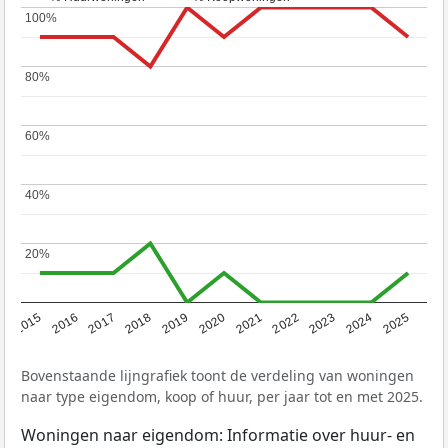
100%
100%
80%
80%
60%
60%
40%
40%
20%
20%
2019
2022
2025
2017
2020
2023
2015
2018
2021
2024
2016
Bovenstaande lijngrafiek toont de verdeling van woningen
naar type eigendom, koop of huur, per jaar tot en met 2025.
Woningen naar eigendom: Informatie over huur- en