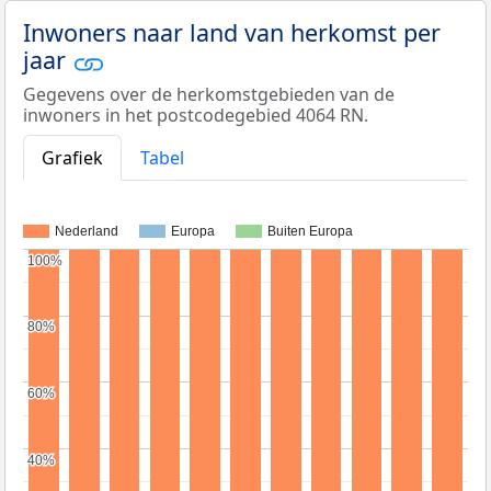
Inwoners naar land van herkomst per
jaar
Gegevens over de herkomstgebieden van de
inwoners in het postcodegebied 4064 RN.
Grafiek
Tabel
Nederland
Europa
Buiten Europa
100%
100%
80%
80%
60%
60%
40%
40%