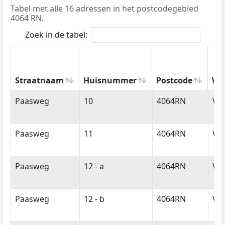
Tabel met alle 16 adressen in het postcodegebied
4064 RN.
Zoek in de tabel:
Straatnaam
Huisnummer
Postcode
Wo
Straatnaam
Huisnummer
Postcode
Wo
Paasweg
10
4064RN
Var
Paasweg
11
4064RN
Var
Paasweg
12 - a
4064RN
Var
Paasweg
12 - b
4064RN
Var