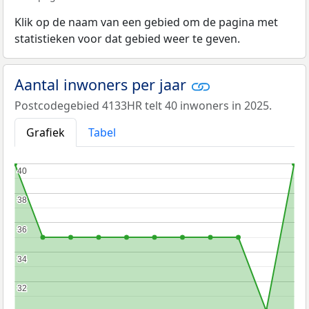
Klik op de naam van een gebied om de pagina met
statistieken voor dat gebied weer te geven.
Aantal inwoners per jaar
Postcodegebied 4133HR telt 40 inwoners in 2025.
Grafiek
Tabel
40
40
38
38
36
36
34
34
32
32