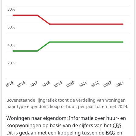
80%
80%
60%
60%
40%
40%
20%
20%
2015
2016
2017
2018
2019
2020
2021
2022
2023
2024
Bovenstaande lijngrafiek toont de verdeling van woningen
naar type eigendom, koop of huur, per jaar tot en met 2024.
Woningen naar eigendom: Informatie over huur- en
koopwoningen op basis van de cijfers van het
CBS
.
Dit is gedaan met een koppeling tussen de
BAG
en