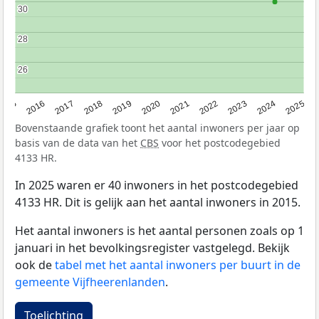
30
30
28
28
26
26
2015
2016
2017
2018
2019
2020
2021
2022
2023
2024
2025
Bovenstaande grafiek toont het aantal inwoners per jaar op
basis van de data van het
CBS
voor het postcodegebied
4133 HR.
In 2025 waren er 40 inwoners in het postcodegebied
4133 HR. Dit is gelijk aan het aantal inwoners in 2015.
Het aantal inwoners is het aantal personen zoals op 1
januari in het bevolkingsregister vastgelegd. Bekijk
ook de
tabel met het aantal inwoners per buurt in de
gemeente Vijfheerenlanden
.
Toelichting