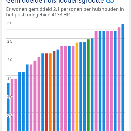
Gemiddelde huishoudensgrootte
Er wonen gemiddeld 2,1 personen per huishouden in
het postcodegebied 4133 HR.
3,0
3,0
2,5
2,5
2,0
2,0
1,5
1,5
1,0
1,0
0,5
0,5