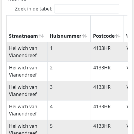
Zoek in de tabel:
Straatnaam
Huisnummer
Postcode
Wo
Straatnaam
Huisnummer
Postcode
Wo
Heilwich van
1
4133HR
Vi
Vianendreef
Heilwich van
2
4133HR
Vi
Vianendreef
Heilwich van
3
4133HR
Vi
Vianendreef
Heilwich van
4
4133HR
Vi
Vianendreef
Heilwich van
5
4133HR
Vi
Vianendreef