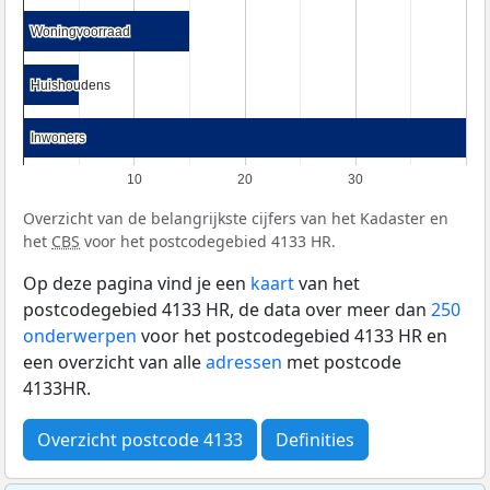
Woningvoorraad
Woningvoorraad
Huishoudens
Huishoudens
Inwoners
Inwoners
10
20
30
Overzicht van de belangrijkste cijfers van het Kadaster en
het
CBS
voor het postcodegebied 4133 HR.
Op deze pagina vind je een
kaart
van het
postcodegebied 4133 HR, de data over meer dan
250
onderwerpen
voor het postcodegebied 4133 HR en
een overzicht van alle
adressen
met postcode
4133HR.
Overzicht postcode 4133
Definities