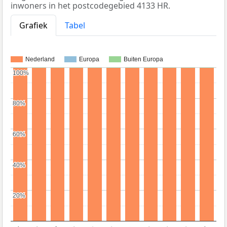
inwoners in het postcodegebied 4133 HR.
Grafiek
Tabel
Nederland
Europa
Buiten Europa
100%
100%
80%
80%
60%
60%
40%
40%
20%
20%