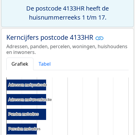
De postcode 4133HR heeft de
huisnummerreeks 1 t/m 17.
Kerncijfers postcode 4133HR
Adressen, panden, percelen, woningen, huishoudens
en inwoners.
Grafiek
Tabel
Adressen met postcode
Adressen met postcode
Adressen met woonfunctie
Adressen met woonfunctie
Panden met adres
Panden met adres
Percelen met adres
Percelen met adres