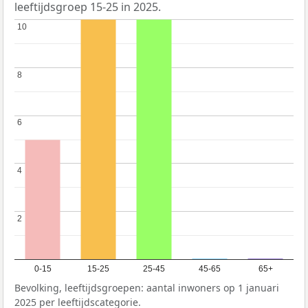
leeftijdsgroep 15-25 in 2025.
10
10
8
8
6
6
4
4
2
2
0-15
15-25
25-45
45-65
65+
Bevolking, leeftijdsgroepen: aantal inwoners op 1 januari
2025 per leeftijdscategorie.