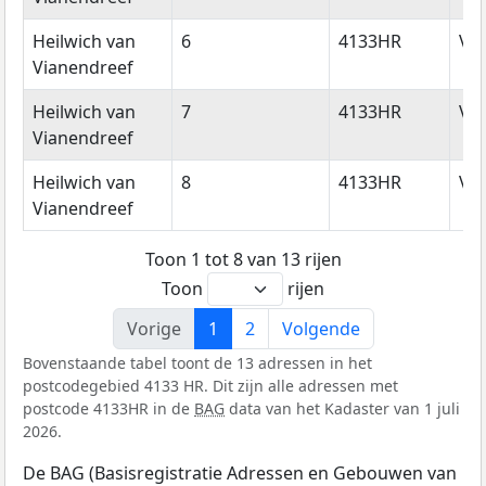
Heilwich van
6
4133HR
Vi
Vianendreef
Heilwich van
7
4133HR
Vi
Vianendreef
Heilwich van
8
4133HR
Vi
Vianendreef
Toon 1 tot 8 van 13 rijen
Toon
rijen
Vorige
1
2
Volgende
Bovenstaande tabel toont de 13 adressen in het
postcodegebied 4133 HR. Dit zijn alle adressen met
postcode 4133HR in de
BAG
data van het Kadaster van 1 juli
2026.
De BAG (Basisregistratie Adressen en Gebouwen van