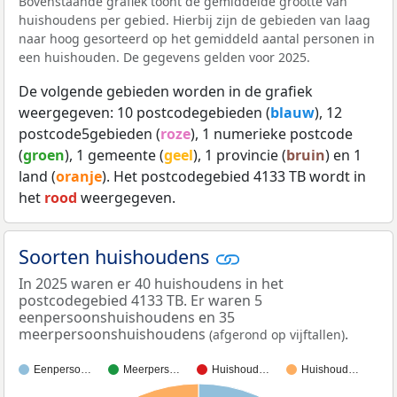
Bovenstaande grafiek toont de gemiddelde grootte van
huishoudens per gebied. Hierbij zijn de gebieden van laag
naar hoog gesorteerd op het gemiddeld aantal personen in
een huishouden. De gegevens gelden voor 2025.
De volgende gebieden worden in de grafiek
weergegeven: 10 postcodegebieden (
blauw
), 12
postcode5gebieden (
roze
), 1 numerieke postcode
(
groen
), 1 gemeente (
geel
), 1 provincie (
bruin
) en 1
land (
oranje
). Het postcodegebied 4133 TB wordt in
het
rood
weergegeven.
Soorten huishoudens
In 2025 waren er 40 huishoudens in het
postcodegebied 4133 TB. Er waren 5
eenpersoonshuishoudens en 35
meerpersoonshuishoudens
.
(afgerond op vijftallen)
Eenperso…
Meerpers…
Huishoud…
Huishoud…