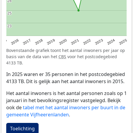
28
28
25
25
23
23
2015
2016
2017
2018
2019
2020
2021
2022
2023
2024
2025
Bovenstaande grafiek toont het aantal inwoners per jaar op
basis van de data van het
CBS
voor het postcodegebied
4133 TB.
In 2025 waren er 35 personen in het postcodegebied
4133 TB. Dit is gelijk aan het aantal inwoners in 2015.
Het aantal inwoners is het aantal personen zoals op 1
januari in het bevolkingsregister vastgelegd. Bekijk
ook de
tabel met het aantal inwoners per buurt in de
gemeente Vijfheerenlanden
.
Toelichting