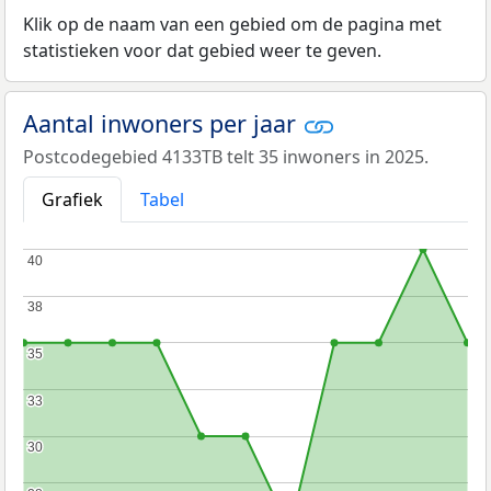
Klik op de naam van een gebied om de pagina met
statistieken voor dat gebied weer te geven.
Aantal inwoners per jaar
Postcodegebied 4133TB telt 35 inwoners in 2025.
Grafiek
Tabel
40
40
38
38
35
35
33
33
30
30