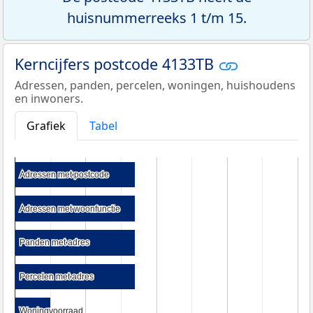
huisnummerreeks 1 t/m 15.
Kerncijfers postcode 4133TB
Adressen, panden, percelen, woningen, huishoudens
en inwoners.
Grafiek
Tabel
Adressen met postcode
Adressen met postcode
Adressen met woonfunctie
Adressen met woonfunctie
Panden met adres
Panden met adres
Percelen met adres
Percelen met adres
Woningvoorraad
Woningvoorraad