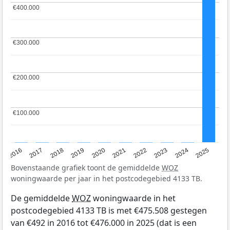
€400.000
€400.000
€300.000
€300.000
€200.000
€200.000
€100.000
€100.000
2016
2017
2018
2019
2020
2021
2022
2023
2024
2025
Bovenstaande grafiek toont de gemiddelde
WOZ
woningwaarde per jaar in het postcodegebied 4133 TB.
De gemiddelde
WOZ
woningwaarde in het
postcodegebied 4133 TB is met €475.508 gestegen
van €492 in 2016 tot €476.000 in 2025 (dat is een