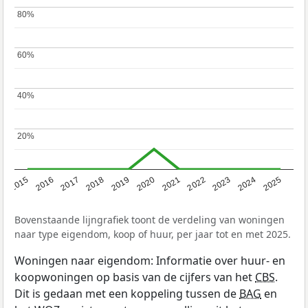
80%
80%
60%
60%
40%
40%
20%
20%
2019
2022
2025
2017
2020
2023
2015
2018
2021
2024
2016
Bovenstaande lijngrafiek toont de verdeling van woningen
naar type eigendom, koop of huur, per jaar tot en met 2025.
Woningen naar eigendom: Informatie over huur- en
koopwoningen op basis van de cijfers van het
CBS
.
Dit is gedaan met een koppeling tussen de
BAG
en