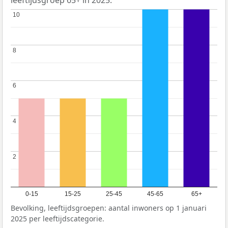
leeftijdsgroep 65+ in 2025.
10
10
8
8
6
6
4
4
2
2
0-15
15-25
25-45
45-65
65+
Bevolking, leeftijdsgroepen: aantal inwoners op 1 januari
2025 per leeftijdscategorie.