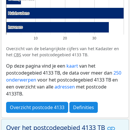
Huishoudens
Huishoudens
Inwoners
Inwoners
10
20
30
Overzicht van de belangrijkste cijfers van het Kadaster en
het
CBS
voor het postcodegebied 4133 TB.
Op deze pagina vind je een
kaart
van het
postcodegebied 4133 TB, de data over meer dan
250
onderwerpen
voor het postcodegebied 4133 TB en
een overzicht van alle
adressen
met postcode
4133TB.
Overzicht postcode 4133
Definities
Over het postcodegebied 4133 TB