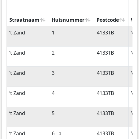
Straatnaam
Huisnummer
Postcode
Wo
Straatnaam
Huisnummer
Postcode
Wo
’t Zand
1
4133TB
Vi
’t Zand
2
4133TB
Vi
’t Zand
3
4133TB
Vi
’t Zand
4
4133TB
Vi
’t Zand
5
4133TB
Vi
’t Zand
6 - a
4133TB
Vi