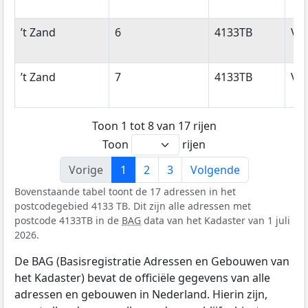
’t Zand
6
4133TB
Vi
’t Zand
7
4133TB
Vi
Toon 1 tot 8 van 17 rijen
Toon
rijen
Vorige
1
2
3
Volgende
Bovenstaande tabel toont de 17 adressen in het
postcodegebied 4133 TB. Dit zijn alle adressen met
postcode 4133TB in de
BAG
data van het Kadaster van 1 juli
2026.
De BAG (Basisregistratie Adressen en Gebouwen van
het Kadaster) bevat de officiële gegevens van alle
adressen en gebouwen in Nederland. Hierin zijn,