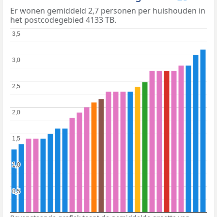
Er wonen gemiddeld 2,7 personen per huishouden in
het postcodegebied 4133 TB.
3,5
3,5
3,0
3,0
2,5
2,5
2,0
2,0
1,5
1,5
1,0
1,0
0,5
0,5