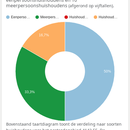
meerpersoonshuishoudens
.
(afgerond op vijftallen)
Eenperso…
Meerpers…
Huishoud…
Huishoud…
16,7%
50%
33,3%
Bovenstaand taartdiagram toont de verdeling naar soorten