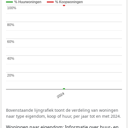
% Huurwoningen
% Koopwoningen
100%
100%
80%
80%
60%
60%
40%
40%
20%
20%
2024
Bovenstaande lijngrafiek toont de verdeling van woningen
naar type eigendom, koop of huur, per jaar tot en met 2024.
Woningen naar eigendom: Informatie over huur- en