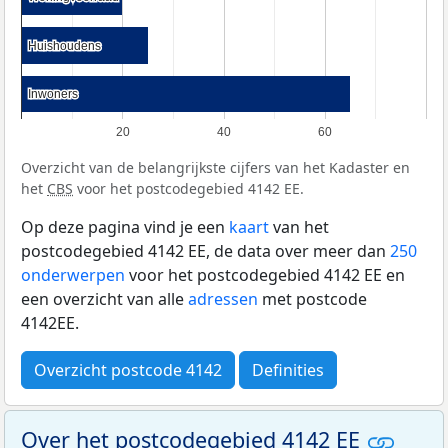
Huishoudens
Huishoudens
Inwoners
Inwoners
20
40
60
Overzicht van de belangrijkste cijfers van het Kadaster en
het
CBS
voor het postcodegebied 4142 EE.
Op deze pagina vind je een
kaart
van het
postcodegebied 4142 EE, de data over meer dan
250
onderwerpen
voor het postcodegebied 4142 EE en
een overzicht van alle
adressen
met postcode
4142EE.
Overzicht postcode 4142
Definities
Over het postcodegebied 4142 EE