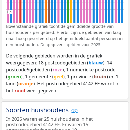
0,5
0,5
Bovenstaande grafiek toont de gemiddelde grootte van
huishoudens per gebied. Hierbij zijn de gebieden van laag
naar hoog gesorteerd op het gemiddeld aantal personen in
een huishouden. De gegevens gelden voor 2025.
De volgende gebieden worden in de grafiek
weergegeven: 18 postcodegebieden (
blauw
), 14
postcode5gebieden (
roze
), 1 numerieke postcode
(
groen
), 1 gemeente (
geel
), 1 provincie (
bruin
) en 1
land (
oranje
). Het postcodegebied 4142 EE wordt in
het
rood
weergegeven.
Soorten huishoudens
In 2025 waren er 25 huishoudens in het
postcodegebied 4142 EE. Er waren 15
eenpersoonshuishoudens en 10