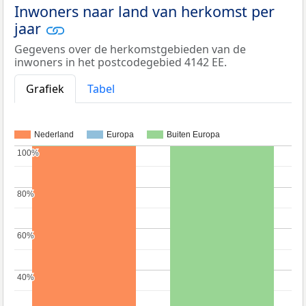
Inwoners naar land van herkomst per
jaar
Gegevens over de herkomstgebieden van de
inwoners in het postcodegebied 4142 EE.
Grafiek
Tabel
Nederland
Europa
Buiten Europa
100%
100%
80%
80%
60%
60%
40%
40%