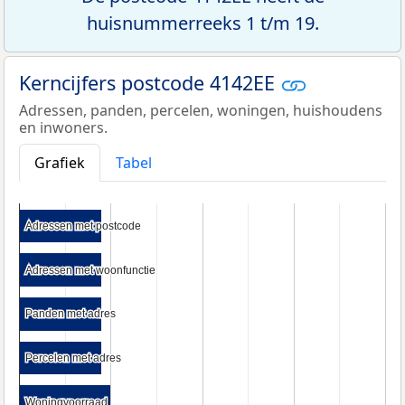
huisnummerreeks 1 t/m 19.
Kerncijfers postcode 4142EE
Adressen, panden, percelen, woningen, huishoudens
en inwoners.
Grafiek
Tabel
Adressen met postcode
Adressen met postcode
Adressen met woonfunctie
Adressen met woonfunctie
Panden met adres
Panden met adres
Percelen met adres
Percelen met adres
Woningvoorraad
Woningvoorraad