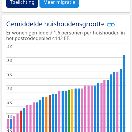
Toelichting
Meer migratie
Gemiddelde huishoudensgrootte
Er wonen gemiddeld 1,6 personen per huishouden in
het postcodegebied 4142 EE.
4,0
4,0
3,5
3,5
3,0
3,0
2,5
2,5
2,0
2,0
1,5
1,5
1,0
1,0