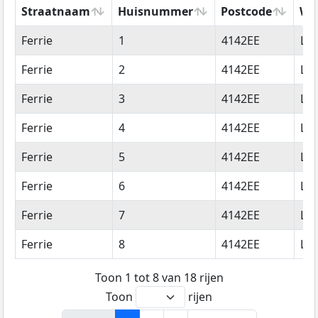
Straatnaam
Huisnummer
Postcode
Wo
Straatnaam
Huisnummer
Postcode
Wo
Ferrie
1
4142EE
Le
Ferrie
2
4142EE
Le
Ferrie
3
4142EE
Le
Ferrie
4
4142EE
Le
Ferrie
5
4142EE
Le
Ferrie
6
4142EE
Le
Ferrie
7
4142EE
Le
Ferrie
8
4142EE
Le
Toon 1 tot 8 van 18 rijen
Toon
rijen