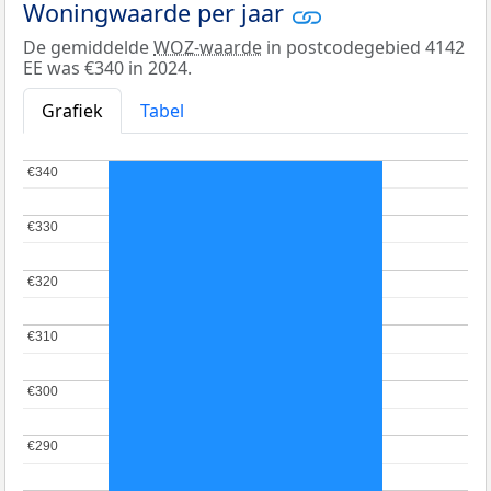
Woningwaarde per jaar
De gemiddelde
WOZ-waarde
in postcodegebied 4142
EE was €340 in 2024.
Grafiek
Tabel
€340
€340
€330
€330
€320
€320
€310
€310
€300
€300
€290
€290