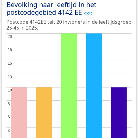
Bevolking naar leeftijd in het
postcodegebied 4142 EE
Postcode 4142EE telt 20 inwoners in de leeftijdsgroep
25-45 in 2025.
20
20
18
18
15
15
13
13
10
10
8
8
5
5
3
3