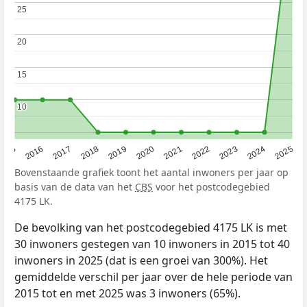
25
25
20
20
15
15
10
10
2015
2016
2017
2018
2019
2020
2021
2022
2023
2024
2025
Bovenstaande grafiek toont het aantal inwoners per jaar op
basis van de data van het
CBS
voor het postcodegebied
4175 LK.
De bevolking van het postcodegebied 4175 LK is met
30 inwoners gestegen van 10 inwoners in 2015 tot 40
inwoners in 2025 (dat is een groei van 300%). Het
gemiddelde verschil per jaar over de hele periode van
2015 tot en met 2025 was 3 inwoners (65%).