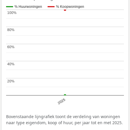
% Huurwoningen
% Koopwoningen
100%
100%
80%
80%
60%
60%
40%
40%
20%
20%
2025
Bovenstaande lijngrafiek toont de verdeling van woningen
naar type eigendom, koop of huur, per jaar tot en met 2025.