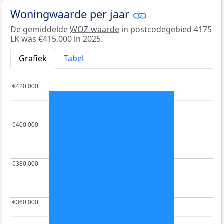
Woningwaarde per jaar
De gemiddelde
WOZ-waarde
in postcodegebied 4175
LK was €415.000 in 2025.
Grafiek
Tabel
€420.000
€420.000
€400.000
€400.000
€380.000
€380.000
€360.000
€360.000