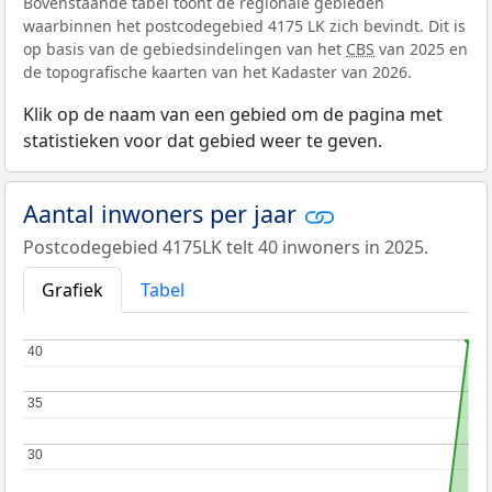
Bovenstaande tabel toont de regionale gebieden
waarbinnen het postcodegebied 4175 LK zich bevindt. Dit is
op basis van de gebiedsindelingen van het
CBS
van 2025 en
de topografische kaarten van het Kadaster van 2026.
Klik op de naam van een gebied om de pagina met
statistieken voor dat gebied weer te geven.
Aantal inwoners per jaar
Postcodegebied 4175LK telt 40 inwoners in 2025.
Grafiek
Tabel
40
40
35
35
30
30