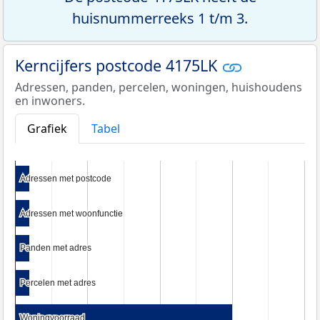
huisnummerreeks 1 t/m 3.
Kerncijfers postcode 4175LK
Adressen, panden, percelen, woningen, huishoudens
en inwoners.
Grafiek
Tabel
Adressen met postcode
Adressen met postcode
Adressen met woonfunctie
Adressen met woonfunctie
Panden met adres
Panden met adres
Percelen met adres
Percelen met adres
Woningvoorraad
Woningvoorraad