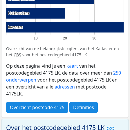
Huishoudens
Huishoudens
Inwoners
Inwoners
10
20
30
Overzicht van de belangrijkste cijfers van het Kadaster en
het
CBS
voor het postcodegebied 4175 LK.
Op deze pagina vind je een
kaart
van het
postcodegebied 4175 LK, de data over meer dan
250
onderwerpen
voor het postcodegebied 4175 LK en
een overzicht van alle
adressen
met postcode
4175LK.
Overzicht postcode 4175
Definities
Over het postcodegebied 4175 LK