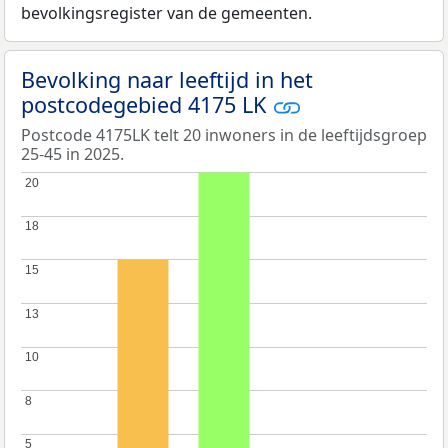
bevolkingsregister van de gemeenten.
Bevolking naar leeftijd in het
postcodegebied 4175 LK
Postcode 4175LK telt 20 inwoners in de leeftijdsgroep
25-45 in 2025.
20
20
18
18
15
15
13
13
10
10
8
8
5
5