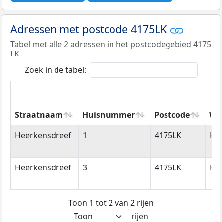
Adressen met postcode 4175LK
Tabel met alle 2 adressen in het postcodegebied 4175
LK.
Zoek in de tabel:
Straatnaam
Huisnummer
Postcode
Wo
Straatnaam
Huisnummer
Postcode
Wo
Heerkensdreef
1
4175LK
Ha
Heerkensdreef
3
4175LK
Ha
Toon 1 tot 2 van 2 rijen
Toon
rijen