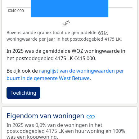
€340.000
€340.000
2025
Bovenstaande grafiek toont de gemiddelde
WOZ
woningwaarde per jaar in het postcodegebied 4175 LK.
In 2025 was de gemiddelde
WOZ
woningwaarde in
het postcodegebied 4175 LK €415.000.
Bekijk ook de
ranglijst van de woningwaarden per
buurt in de gemeente West Betuwe
.
Toelichting
Eigendom van woningen
In 2025 was 0,0% van de woningen in het
postcodegebied 4175 LK een huurwoning en 100%
was een koopwoning.