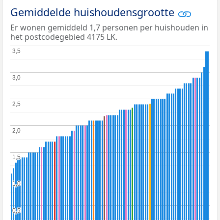
Gemiddelde huishoudensgrootte
Er wonen gemiddeld 1,7 personen per huishouden in
het postcodegebied 4175 LK.
3,5
3,5
3,0
3,0
2,5
2,5
2,0
2,0
1,5
1,5
1,0
1,0
0,5
0,5