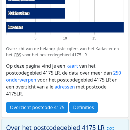
Huishoudens
Huishoudens
Inwoners
Inwoners
5
10
15
Overzicht van de belangrijkste cijfers van het Kadaster en
het
CBS
voor het postcodegebied 4175 LR.
Op deze pagina vind je een
kaart
van het
postcodegebied 4175 LR, de data over meer dan
250
onderwerpen
voor het postcodegebied 4175 LR en
een overzicht van alle
adressen
met postcode
4175LR.
Overzicht postcode 4175
Definities
Over het postcodegebied 4175 LR