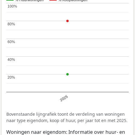
% Huurwoningen
% Koopwoningen
100%
100%
80%
80%
60%
60%
40%
40%
20%
20%
2025
Bovenstaande lijngrafiek toont de verdeling van woningen
naar type eigendom, koop of huur, per jaar tot en met 2025.
Woningen naar eigendom: Informatie over huur- en