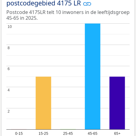
postcodegebied 4175 LR
Postcode 4175LR telt 10 inwoners in de leeftijdsgroep
45-65 in 2025.
10
10
8
8
6
6
4
4
2
2
0-15
15-25
25-45
45-65
65+