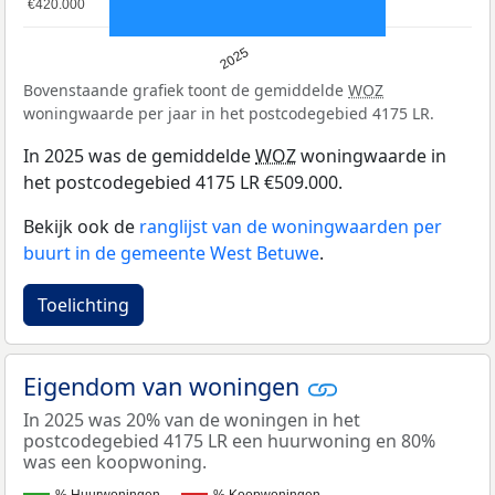
€420.000
€420.000
2025
Bovenstaande grafiek toont de gemiddelde
WOZ
woningwaarde per jaar in het postcodegebied 4175 LR.
In 2025 was de gemiddelde
WOZ
woningwaarde in
het postcodegebied 4175 LR €509.000.
Bekijk ook de
ranglijst van de woningwaarden per
buurt in de gemeente West Betuwe
.
Toelichting
Eigendom van woningen
In 2025 was 20% van de woningen in het
postcodegebied 4175 LR een huurwoning en 80%
was een koopwoning.