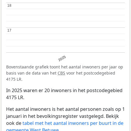
18
18
17
17
2025
Bovenstaande grafiek toont het aantal inwoners per jaar op
basis van de data van het
CBS
voor het postcodegebied
4175 LR.
In 2025 waren er 20 inwoners in het postcodegebied
4175 LR.
Het aantal inwoners is het aantal personen zoals op 1
januari in het bevolkingsregister vastgelegd. Bekijk
ook de
tabel met het aantal inwoners per buurt in de
gemeente West Betuwe
.