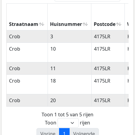
Straatnaam
Huisnummer
Postcode
Wo
Straatnaam
Huisnummer
Postcode
Wo
Crob
3
4175LR
Ha
Crob
10
4175LR
Ha
Crob
11
4175LR
Ha
Crob
18
4175LR
Ha
Crob
20
4175LR
Ha
Toon 1 tot 5 van 5 rijen
Toon
rijen
Vorige
1
Volgende