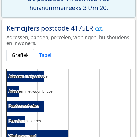
huisnummerreeks 3 t/m 20.
Kerncijfers postcode 4175LR
Adressen, panden, percelen, woningen, huishoudens
en inwoners.
Grafiek
Tabel
Adressen met postcode
Adressen met postcode
Adressen met woonfunctie
Adressen met woonfunctie
Panden met adres
Panden met adres
Percelen met adres
Percelen met adres
Woningvoorraad
Woningvoorraad