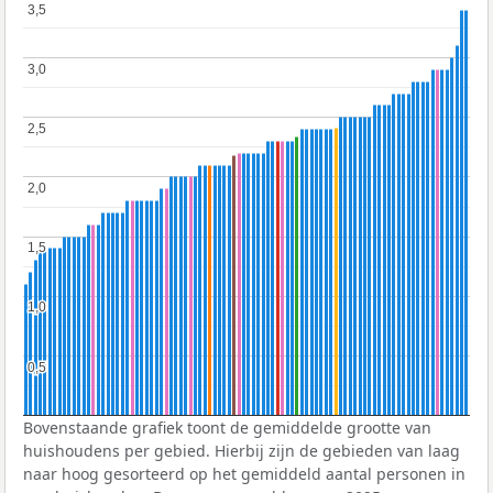
3,5
3,5
3,0
3,0
2,5
2,5
2,0
2,0
1,5
1,5
1,0
1,0
0,5
0,5
Bovenstaande grafiek toont de gemiddelde grootte van
huishoudens per gebied. Hierbij zijn de gebieden van laag
naar hoog gesorteerd op het gemiddeld aantal personen in