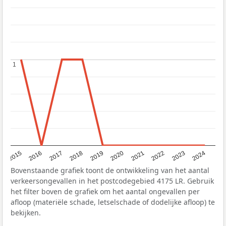
1
1
2015
2016
2017
2018
2019
2020
2021
2022
2023
2024
Bovenstaande grafiek toont de ontwikkeling van het aantal
verkeersongevallen in het postcodegebied 4175 LR. Gebruik
het filter boven de grafiek om het aantal ongevallen per
afloop (materiële schade, letselschade of dodelijke afloop) te
bekijken.