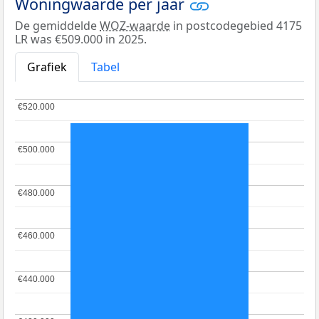
Woningwaarde per jaar
De gemiddelde
WOZ-waarde
in postcodegebied 4175
LR was €509.000 in 2025.
Grafiek
Tabel
€520.000
€520.000
€500.000
€500.000
€480.000
€480.000
€460.000
€460.000
€440.000
€440.000