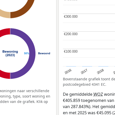
€300.000
€300.000
€200.000
€200.000
€100.000
€100.000
2
2016
2018
2017
Bovenstaande grafiek toont 
postcodegebied 4341 EC.
woningen naar verschillende
De gemiddelde
WOZ
wonin
ning, type, soort woning en
€405.859 toegenomen van €
dden van de grafiek. Klik op
van 287.843%). Het gemidde
en met 2025 was €45.095 (2