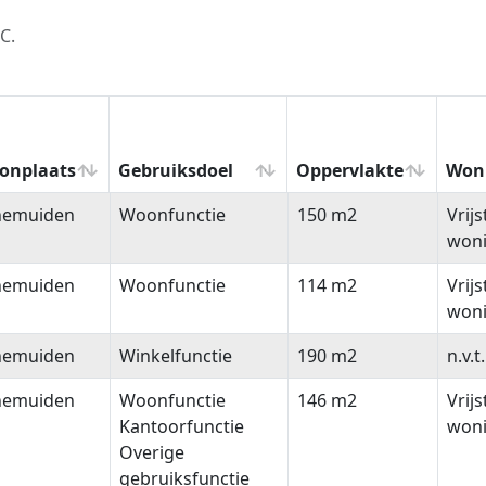
C.
onplaats
Gebruiksdoel
Oppervlakte
Won
onplaats
Gebruiksdoel
Oppervlakte
Won
nemuiden
Woonfunctie
150 m2
Vrij
won
nemuiden
Woonfunctie
114 m2
Vrij
won
nemuiden
Winkelfunctie
190 m2
n.v.t.
nemuiden
Woonfunctie
146 m2
Vrij
Kantoorfunctie
won
Overige
gebruiksfunctie