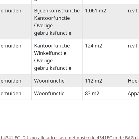
nemuiden
Bijeenkomstfunctie
1.061 m2
n.v.t.
Kantoorfunctie
Overige
gebruiksfunctie
nemuiden
Kantoorfunctie
124 m2
n.v.t.
Winkelfunctie
Overige
gebruiksfunctie
nemuiden
Woonfunctie
112 m2
Hoe
nemuiden
Woonfunctie
83 m2
App
 4341 EC. Dit zijn alle adressen met postcode 4341EC in de
BAG
da