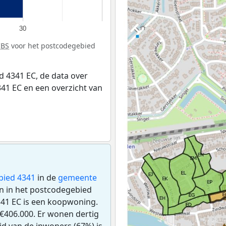
30
CBS
voor het postcodegebied
 4341 EC, de data over
41 EC en een overzicht van
bied 4341
in de
gemeente
en in het postcodegebied
341 EC is een koopwoning.
€406.000. Er wonen dertig
d van de inwoners (67%) is