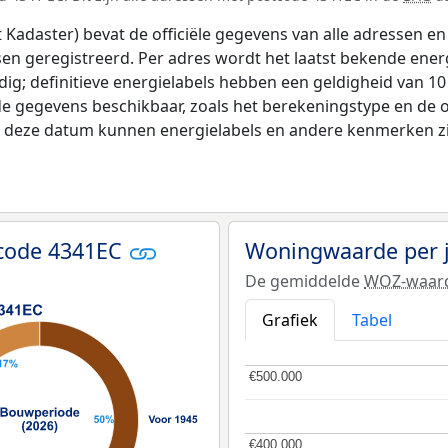
adaster) bevat de officiële gegevens van alle adressen en 
tsen geregistreerd. Per adres wordt het laatst bekende ener
ldig; definitieve energielabels hebben een geldigheid van 1
de gegevens beschikbaar, zoals het berekeningstype en de
na deze datum kunnen energielabels en andere kenmerken zij
tcode 4341EC
Woningwaarde per 
De gemiddelde
WOZ-waar
Grafiek
Tabel
€500.000
€500.000
€400.000
€400.000