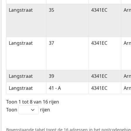
Langstraat
35
4341EC
Ar
Langstraat
37
4341EC
Ar
Langstraat
39
4341EC
Ar
Langstraat
41 - A
4341EC
Ar
Toon 1 tot 8 van 16 rijen
Toon
rijen
Bovenstaande tabel toont de 16 adressen in het postcodegebied