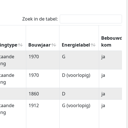
Zoek in de tabel:
Bebouwde
ingtype
Bouwjaar
Energielabel
kom
ingtype
Bouwjaar
Energielabel
Bebouwde
staande
1970
G
ja
kom
ing
staande
1970
D (voorlopig)
ja
ing
1860
D
ja
staande
1912
G (voorlopig)
ja
ing