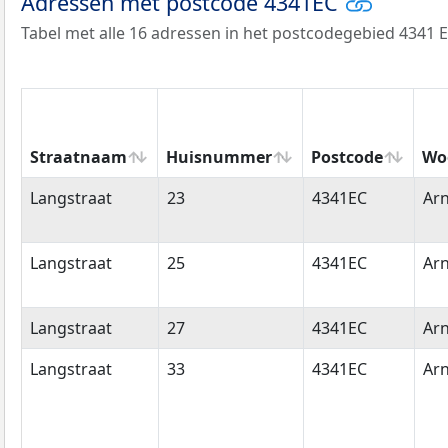
Adressen met postcode 4341EC
Tabel met alle 16 adressen in het postcodegebied 4341 E
Straatnaam
Huisnummer
Postcode
Wo
Straatnaam
Huisnummer
Postcode
Wo
Langstraat
23
4341EC
Ar
Langstraat
25
4341EC
Ar
Langstraat
27
4341EC
Ar
Langstraat
33
4341EC
Ar