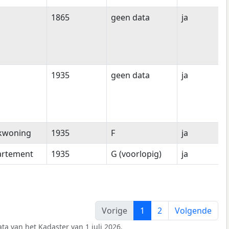
1865
geen data
ja
1935
geen data
ja
kwoning
1935
F
ja
artement
1935
G (voorlopig)
ja
Vorige
1
2
Volgende
ta van het Kadaster van 1 juli 2026.