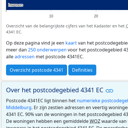
Inwoners
Inwoners
10
20
Overzicht van de belangrijkste cijfers van het Kadaster en het
4341 EC.
Op deze pagina vind je een
kaart
van het postcodegebied
meer dan
250 onderwerpen
voor het postcodegebied 43
alle
adressen
met postcode 4341EC.
Overzicht postcode 4341
Definities
Over het postcodegebied 4341 EC
Postcode 4341EC ligt binnen het
numerieke postcodege
Middelburg
. Er zijn zestien adressen en veertig woning
4341 EC. 90% van de woningen in het postcodegebied 4
De woningen hebben een gemiddelde
WOZ
waarde van 
inwoners in het postcodegebied 4341 EC. De meerderhei