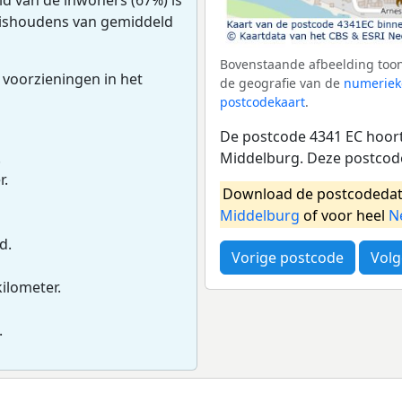
huishoudens van gemiddeld
Bovenstaande afbeelding toon
 voorzieningen in het
de geografie van de
numeriek
postcodekaart
.
De postcode 4341 EC hoort
Middelburg. Deze postcod
.
r.
Download de postcodedat
Middelburg
of voor heel
N
d.
Vorige postcode
Volg
kilometer.
.