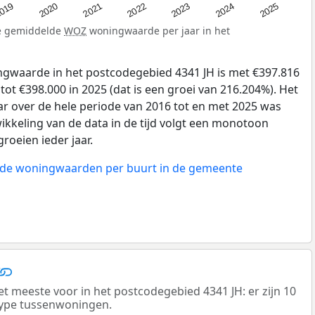
019
2024
2021
2023
2020
2025
2022
de gemiddelde
WOZ
woningwaarde per jaar in het
gwaarde in het postcodegebied 4341 JH is met €397.816
tot €398.000 in 2025 (dat is een groei van 216.204%). Het
ar over de hele periode van 2016 tot en met 2025 was
ikkeling van de data in de tijd volgt een monotoon
groeien ieder jaar.
n de woningwaarden per buurt in de gemeente
meeste voor in het postcodegebied 4341 JH: er zijn 10
ype tussenwoningen.