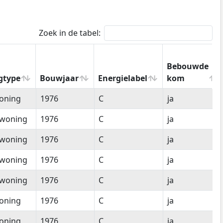
Zoek in de tabel:
Bebouwde
gtype
Bouwjaar
Energielabel
kom
gtype
Bouwjaar
Energielabel
Bebouwde
oning
1976
C
ja
kom
woning
1976
C
ja
woning
1976
C
ja
woning
1976
C
ja
woning
1976
C
ja
oning
1976
C
ja
oning
1976
C
ja