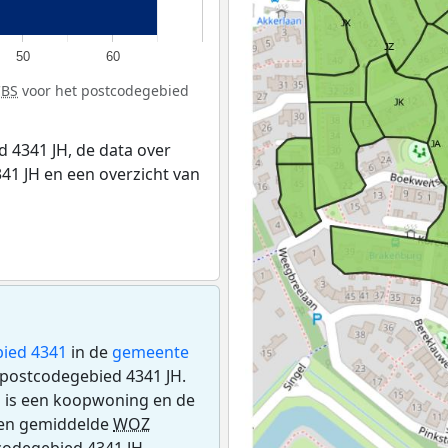
50
60
CBS
voor het postcodegebied
 4341 JH, de data over
41 JH en een overzicht van
ied 4341
in de
gemeente
t postcodegebied 4341 JH.
H is een koopwoning en de
een gemiddelde
WOZ
codegebied 4341 JH,