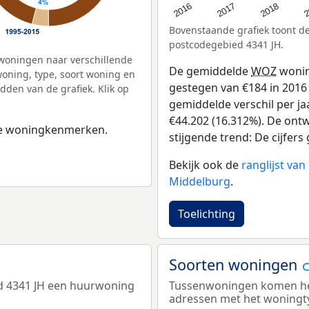
2
2016
2018
2017
Bovenstaande grafiek toont 
postcodegebied 4341 JH.
woningen naar verschillende
De gemiddelde
WOZ
wonin
ning, type, soort woning en
gestegen van €184 in 2016 
dden van de grafiek. Klik op
gemiddelde verschil per ja
€44.202 (16.312%). De ontw
 de woningkenmerken.
stijgende trend: De cijfers 
Bekijk ook de
ranglijst va
Middelburg
.
Toelichting
Soorten woningen
d 4341 JH een huurwoning
Tussenwoningen komen het 
adressen met het woningt