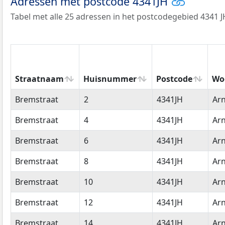
Adressen met postcode 4341JH
Tabel met alle 25 adressen in het postcodegebied 4341 J
Straatnaam
Huisnummer
Postcode
Wo
Straatnaam
Huisnummer
Postcode
Wo
Bremstraat
2
4341JH
Ar
Bremstraat
4
4341JH
Ar
Bremstraat
6
4341JH
Ar
Bremstraat
8
4341JH
Ar
Bremstraat
10
4341JH
Ar
Bremstraat
12
4341JH
Ar
Bremstraat
14
4341JH
Ar