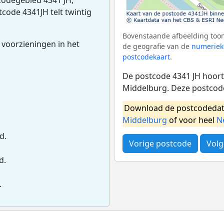
tcode 4341JH telt twintig
Bovenstaande afbeelding toont
 voorzieningen in het
de geografie van de
numeriek
postcodekaart
.
De postcode 4341 JH hoort
Middelburg. Deze postcod
.
Download de postcodedat
Middelburg
of voor heel
N
d.
Vorige postcode
Volg
d.
.