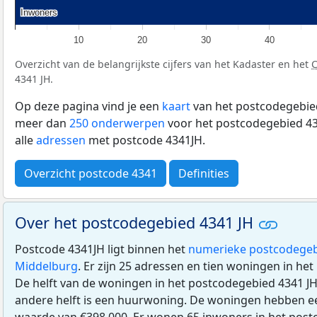
Inwoners
Inwoners
10
20
30
40
Overzicht van de belangrijkste cijfers van het Kadaster en het
4341 JH.
Op deze pagina vind je een
kaart
van het postcodegebied
meer dan
250 onderwerpen
voor het postcodegebied 43
alle
adressen
met postcode 4341JH.
Overzicht postcode 4341
Definities
Over het postcodegebied 4341 JH
Postcode 4341JH ligt binnen het
numerieke postcodegeb
Middelburg
. Er zijn 25 adressen en tien woningen in he
De helft van de woningen in het postcodegebied 4341 J
andere helft is een huurwoning. De woningen hebben 
waarde van €398.000. Er wonen 65 inwoners in het post