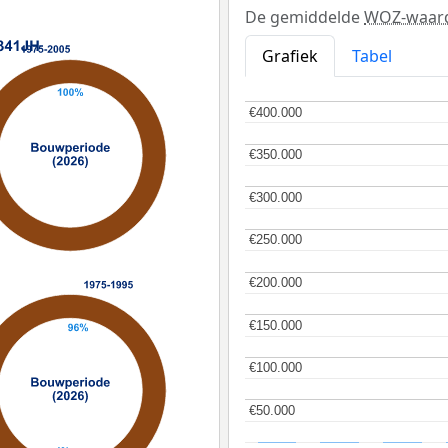
De gemiddelde
WOZ-waar
Grafiek
Tabel
€400.000
€400.000
€350.000
€350.000
€300.000
€300.000
€250.000
€250.000
€200.000
€200.000
€150.000
€150.000
€100.000
€100.000
€50.000
€50.000